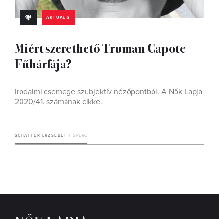
AKTUÁLIS
Miért szerethető Truman Capote
Fűhárfája?
Irodalmi csemege szubjektív nézőpontból. A Nők Lapja
2020/41. számának cikke.
SCHÄFFER ERZSÉBET
5 PERC