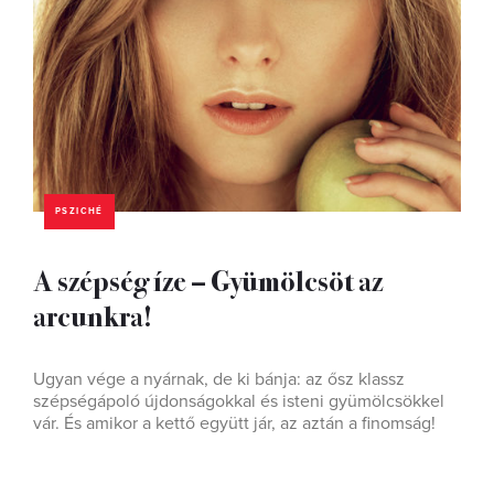
PSZICHÉ
A szépség íze – Gyümölcsöt az
arcunkra!
Ugyan vége a nyárnak, de ki bánja: az ősz klassz
szépségápoló újdonságokkal és isteni gyümölcsökkel
vár. És amikor a kettő együtt jár, az aztán a finomság!