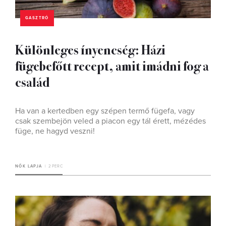
GASZTRÓ
Különleges ínyencség: Házi
fügebefőtt recept, amit imádni fog a
család
Ha van a kertedben egy szépen termő fügefa, vagy
csak szembejön veled a piacon egy tál érett, mézédes
füge, ne hagyd veszni!
NŐK LAPJA
2 PERC