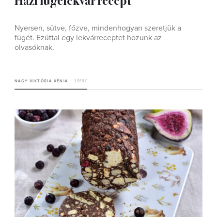
Nyersen, sütve, főzve, mindenhogyan szeretjük a
fügét. Ezúttal egy lekvárreceptet hozunk az
olvasóknak.
NAGY VIKTÓRIA XÉNIA
3 PERC