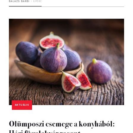
BALÁZS BARBI
6 PERC
AKTUÁLIS
Olümposzi csemege a konyhából:
Házi fügelekvár recept