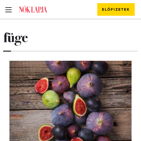
ELŐFIZETEK
füge