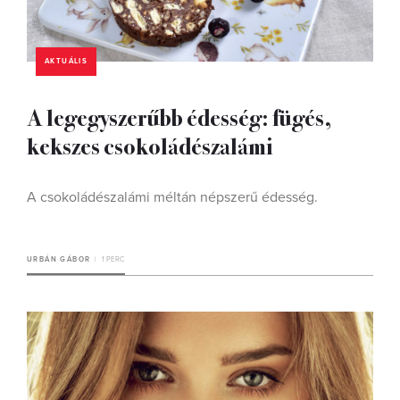
AKTUÁLIS
A legegyszerűbb édesség: fügés,
kekszes csokoládészalámi
A csokoládészalámi méltán népszerű édesség.
URBÁN GÁBOR
1 PERC