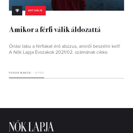
AKTUÁLIS
Amikor a férfi válik áldozattá
Óriási tabu a férfiakat érő abúzus, amiről beszélni kell!
A Nők Lapja Évszakok 2021/02. számának cikke.
FODOR MARCSI
10 PERC