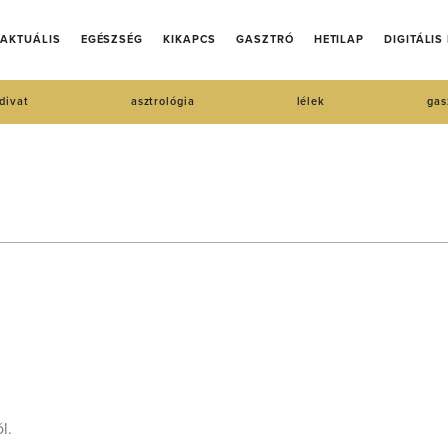
AKTUÁLIS
EGÉSZSÉG
KIKAPCS
GASZTRÓ
HETILAP
DIGITÁLIS
divat
asztrológia
lélek
gas
l.