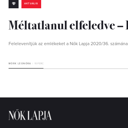
AKTUÁLIS
Méltatlanul elfeledve –
Felelevenítjük az emlékeket a Nők Lapja 2020/36. számána
MÖRK LEONÓRA
10 PERC