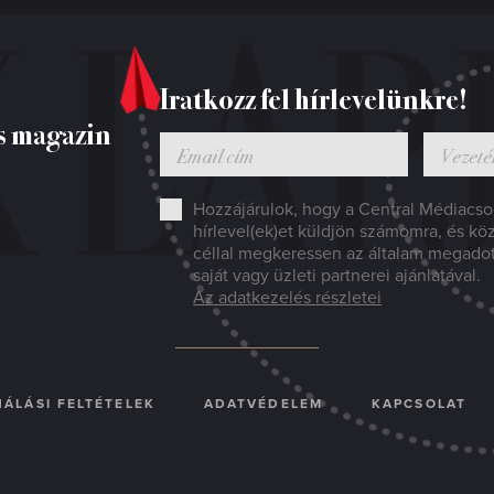
Iratkozz fel hírlevelünkre!
s magazin
Hozzájárulok, hogy a Central Médiacsop
hírlevel(ek)et küldjön számomra, és kö
céllal megkeressen az általam megado
saját vagy üzleti partnerei ajánlatával.
Az adatkezelés részletei
ÁLÁSI FELTÉTELEK
ADATVÉDELEM
KAPCSOLAT