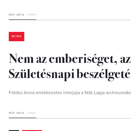
NŐK LAPJA
6 PERC
RETRÓ
Nem az emberiséget, az
Születésnapi beszélgeté
Földes Anna emlékezetes interjúja a Nők Lapja archívumábó
NŐK LAPJA
9 PERC