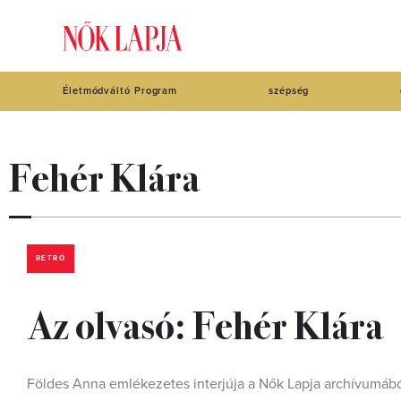
Életmódváltó Program
szépség
Fehér Klára
RETRÓ
Az olvasó: Fehér Klára
Földes Anna emlékezetes interjúja a Nők Lapja archívumábó