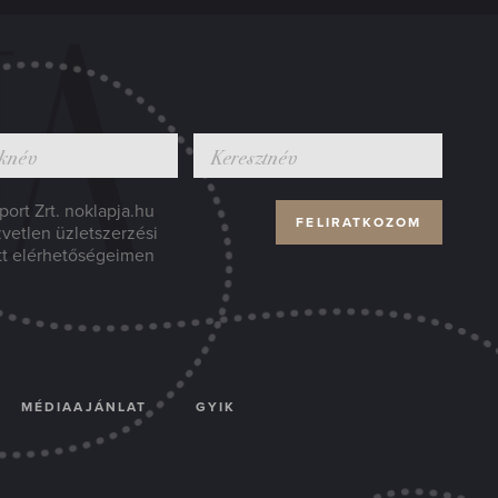
ort Zrt. noklapja.hu
zvetlen üzletszerzési
tt elérhetőségeimen
MÉDIAAJÁNLAT
GYIK