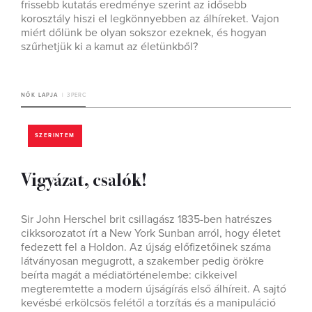
frissebb kutatás eredménye szerint az idősebb
korosztály hiszi el legkönnyebben az álhíreket. Vajon
miért dőlünk be olyan sokszor ezeknek, és hogyan
szűrhetjük ki a kamut az életünkből?
NŐK LAPJA
3 PERC
SZERINTEM
Vigyázat, csalók!
Sir John Herschel brit csillagász 1835-ben hatrészes
cikksorozatot írt a New York Sunban arról, hogy életet
fedezett fel a Holdon. Az újság előfizetőinek száma
látványosan megugrott, a szakember pedig örökre
beírta magát a médiatörténelembe: cikkeivel
megteremtette a modern újságírás első álhíreit. A sajtó
kevésbé erkölcsös felétől a torzítás és a manipuláció