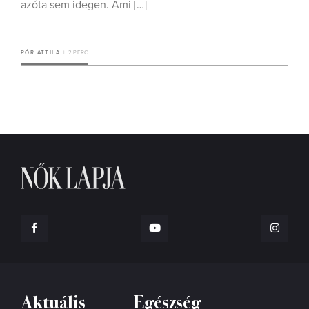
azóta sem idegen. Ami […]
PÓR ATTILA
2 PERC
Aktuális
Egészség