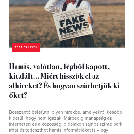
TEST ÉS LÉLEK
Hamis, valótlan, légből kapott,
kitalált… Miért hisszük el az
álhíreket? És hogyan szűrhetjük ki
őket?
Bosszantó belefutni olyan hírekbe, amelyekről később
kiderül, hogy nem igazak. Márpedig manapság az
interneten és a közösségi oldalakon sajnos szinte bárki
írhat és terjeszthet hamis információkat is – egy