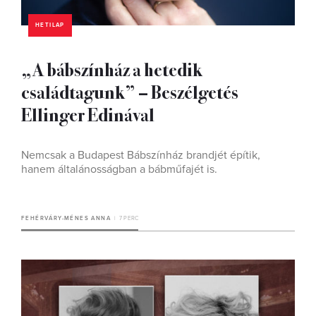
HETILAP
„A bábszínház a hetedik
családtagunk” – Beszélgetés
Ellinger Edinával
Nemcsak a Budapest Bábszínház brandjét építik,
hanem általánosságban a bábműfajét is.
FEHÉRVÁRY-MÉNES ANNA
7 PERC