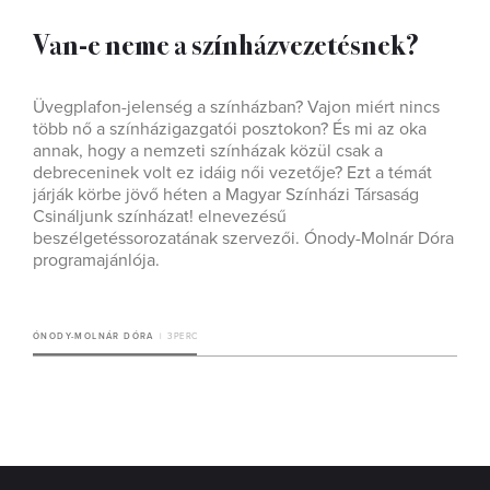
Van-e neme a színházvezetésnek?
Üvegplafon-jelenség a színházban? Vajon miért nincs
több nő a színházigazgatói posztokon? És mi az oka
annak, hogy a nemzeti színházak közül csak a
debreceninek volt ez idáig női vezetője? Ezt a témát
járják körbe jövő héten a Magyar Színházi Társaság
Csináljunk színházat! elnevezésű
beszélgetéssorozatának szervezői. Ónody-Molnár Dóra
programajánlója.
ÓNODY-MOLNÁR DÓRA
3 PERC