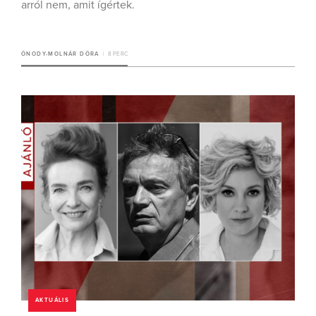
arról nem, amit ígértek.
ÓNODY-MOLNÁR DÓRA
8 PERC
AKTUÁLIS