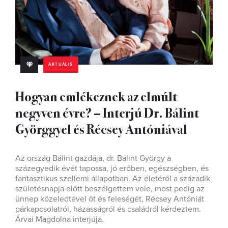
AKTUÁLIS
Hogyan emlékeznek az elmúlt
negyven évre? – Interjú Dr. Bálint
Györggyel és Récsey Antóniával
Az ország Bálint gazdája, dr. Bálint György a
százegyedik évét tapossa, jó erőben, egészségben, és
fantasztikus szellemi állapotban. Az életéről a századik
születésnapja előtt beszélgettem vele, most pedig az
ünnep közeledtével őt és feleségét, Récsey Antóniát
párkapcsolatról, házasságról és családról kérdeztem.
Árvai Magdolna interjúja.