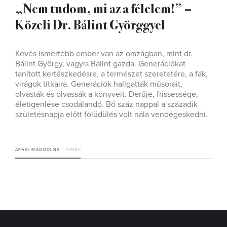
„Nem tudom, mi az a félelem!” –
Közeli Dr. Bálint Györggyel
Kevés ismertebb ember van az országban, mint dr.
Bálint György, vagyis Bálint gazda. Generációkat
tanított kertészkedésre, a természet szeretetére, a fák,
virágok titkaira. Generációk hallgatták műsorait,
olvasták és olvassák a könyveit. Derűje, frissessége,
életigenlése csodálandó. Bő száz nappal a századik
születésnapja előtt fölüdülés volt nála vendégeskedni.
ÁRVAI MAGDOLNA
9 PERC