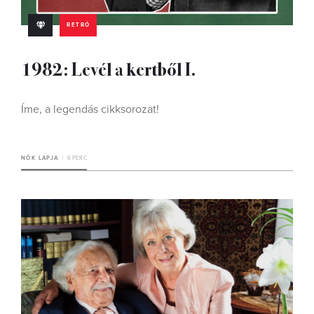
RETRÓ
1982: Levél a kertből I.
Íme, a legendás cikksorozat!
NŐK LAPJA
6 PERC