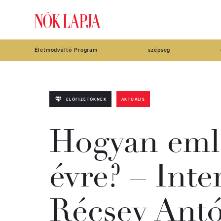
Életmódváltó Program
szépség
ELŐFIZETŐKNEK
AKTUÁLIS
Hogyan eml
évre? – Inte
Récsey Antó