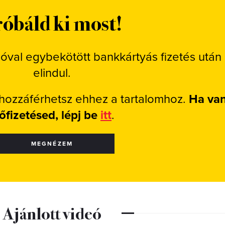
óbáld ki most!
ióval egybekötött bankkártyás fizetés után
elindul.
 hozzáférhetsz ehhez a tartalomhoz.
Ha va
lőfizetésed, lépj be
itt
.
MEGNÉZEM
Ajánlott videó