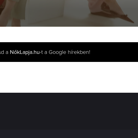
sd a
NőkLapja.hu
-t a Google hírekben!