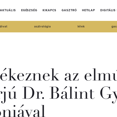
AKTUÁLIS
EGÉSZSÉG
KIKAPCS
GASZTRÓ
HETILAP
DIGITÁLIS
divat
asztrológia
lélek
gas
ékeznek az elmú
rjú Dr. Bálint G
niával