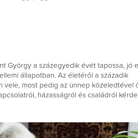
lint György a százegyedik évét tapossa, jó 
llemi állapotban. Az életéről a századik
m vele, most pedig az ünnep közeledtével 
apcsolatról, házasságról és családról kérd