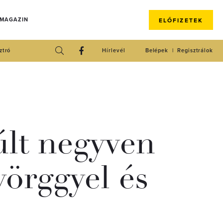
 MAGAZIN
ELŐFIZETEK
ztró
Hírlevél
Belépek
Regisztrálok
lt negyven
yörggyel és