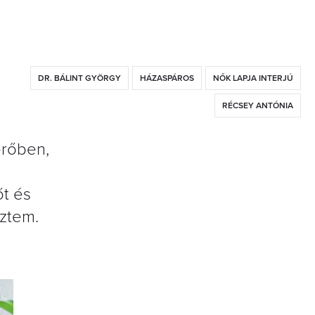
DR. BÁLINT GYÖRGY
HÁZASPÁROS
NŐK LAPJA INTERJÚ
RÉCSEY ANTÓNIA
erőben,
őt és
eztem.