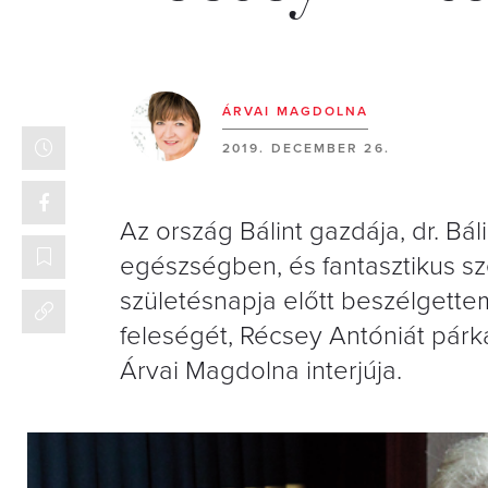
ÁRVAI MAGDOLNA
2019. DECEMBER 26.
Az ország Bálint gazdája, dr. Bá
egészségben, és fantasztikus sze
születésnapja előtt beszélgette
feleségét, Récsey Antóniát párk
Árvai Magdolna interjúja.