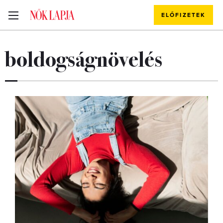
ELŐFIZETEK
boldogságnövelés