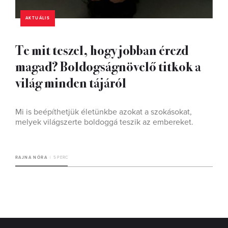
AKTUÁLIS
Te mit teszel, hogy jobban érezd
magad? Boldogságnövelő titkok a
világ minden tájáról
Mi is beépíthetjük életünkbe azokat a szokásokat,
melyek világszerte boldoggá teszik az embereket.
RAJNA NÓRA
5 PERC