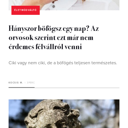
ÉLETMÓDVÁLTÓ
Hányszor böfögsz egy nap? Az
orvosok szerint ezt már nem
érdemes félvállról venni
Ciki vagy nem ciki, de a böfögés teljesen természetes.
KOCSIS M.
3 PERC