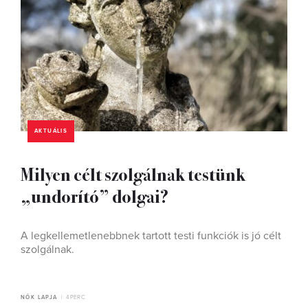
AKTUÁLIS
Milyen célt szolgálnak testünk
„undorító” dolgai?
A legkellemetlenebbnek tartott testi funkciók is jó célt
szolgálnak.
NŐK LAPJA
4 PERC