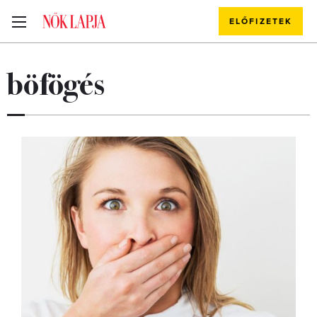
ELŐFIZETEK
böfögés