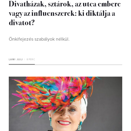
Divatházak, sztárok, az utca embere
vagy az influenszerek: ki diktálja a
divatot?
Önkifejezés szabályok nélkül.
LAMI JULI
8 PERC