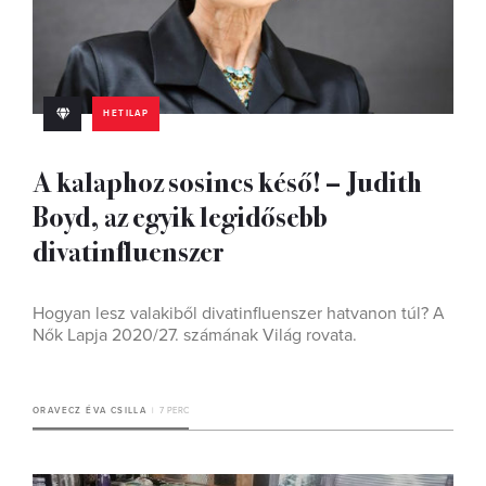
HETILAP
A kalaphoz sosincs késő! – Judith
Boyd, az egyik legidősebb
divatinfluenszer
Hogyan lesz valakiből divatinfluenszer hatvanon túl? A
Nők Lapja 2020/27. számának Világ rovata.
ORAVECZ ÉVA CSILLA
7 PERC