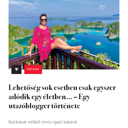
HETILAP
Lehetőség sok esetben csak egyszer
adódik egy életben… – Egy
utazóblogger története
Kockázat nélkül nincs igazi kaland.