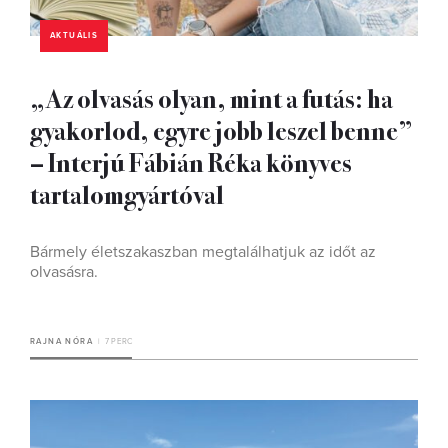
AKTUÁLIS
„Az olvasás olyan, mint a futás: ha
gyakorlod, egyre jobb leszel benne”
– Interjú Fábián Réka könyves
tartalomgyártóval
Bármely életszakaszban megtalálhatjuk az időt az
olvasásra.
RAJNA NÓRA
7 PERC