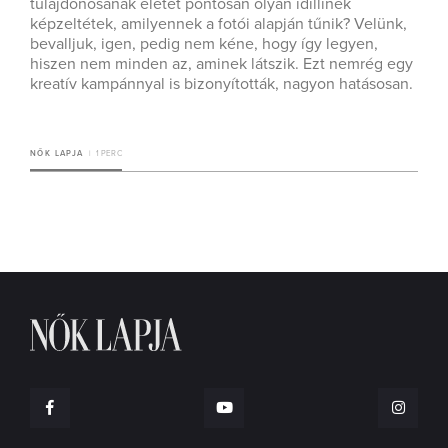
tulajdonosának életét pontosan olyan idillinek
képzeltétek, amilyennek a fotói alapján tűnik? Velünk,
bevalljuk, igen, pedig nem kéne, hogy így legyen,
hiszen nem minden az, aminek látszik. Ezt nemrég egy
kreatív kampánnyal is bizonyították, nagyon hatásosan.
NŐK LAPJA
1 PERC