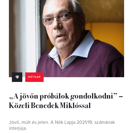
HETILAP
„A jövőn próbálok gondolkodni” –
Közeli Benedek Miklóssal
Jövő, múlt és jelen. A Nők Lapja 2021/19. számának
interjúja.