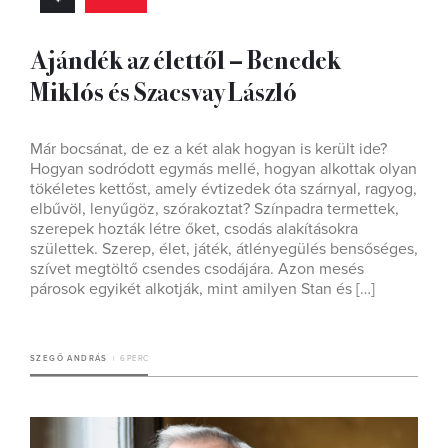
Ajándék az élettől – Benedek
Miklós és Szacsvay László
Már bocsánat, de ez a két alak hogyan is került ide?
Hogyan sodródott egymás mellé, hogyan alkottak olyan
tökéletes kettőst, amely évtizedek óta szárnyal, ragyog,
elbűvöl, lenyűgöz, szórakoztat? Színpadra termettek,
szerepek hozták létre őket, csodás alakításokra
születtek. Szerep, élet, játék, átlényegülés bensőséges,
szívet megtöltő csendes csodájára. Azon mesés
párosok egyikét alkotják, mint amilyen Stan és […]
SZEGŐ ANDRÁS
6 PERC