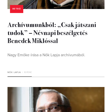
RETRÓ
Archívumunkból: „Csak játszani
tudok” – Névnapi beszélgetés
Benedek Miklóssal
Nagy Emőke írása a Nők Lapja archívumából.
NŐK LAPJA
10 PERC