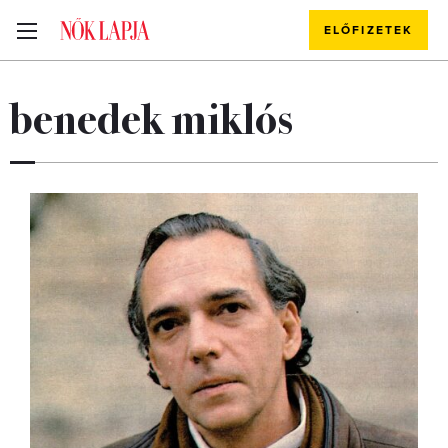
ELŐFIZETEK
benedek miklós