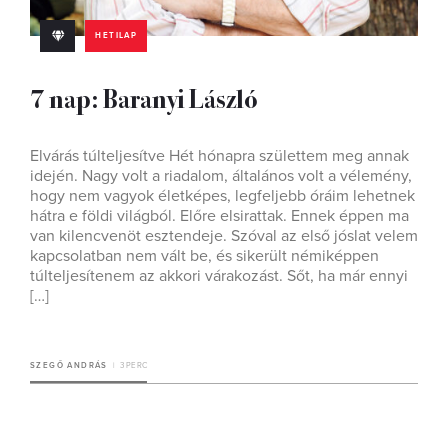
HETILAP
7 nap: Baranyi László
Elvárás túlteljesítve Hét hónapra születtem meg annak
idején. Nagy volt a riadalom, általános volt a vélemény,
hogy nem vagyok életképes, legfeljebb óráim lehetnek
hátra e földi világból. Előre elsirattak. Ennek éppen ma
van kilencvenöt esztendeje. Szóval az első jóslat velem
kapcsolatban nem vált be, és sikerült némiképpen
túlteljesítenem az akkori várakozást. Sőt, ha már ennyi
[…]
SZEGŐ ANDRÁS
3 PERC