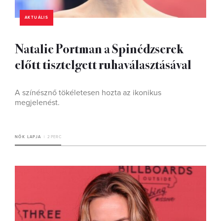
AKTUÁLIS
Natalie Portman a Spinédzserek
előtt tisztelgett ruhaválasztásával
A színésznő tökéletesen hozta az ikonikus
megjelenést.
NŐK LAPJA
2 PERC