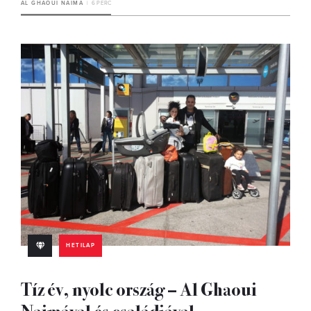
AL GHAOUI NAIMA
6 PERC
HETILAP
Tíz év, nyolc ország – Al Ghaoui
Naimával és családjával