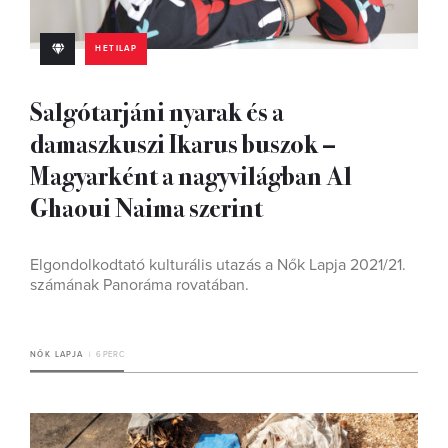
HETILAP
Salgótarjáni nyarak és a
damaszkuszi Ikarus buszok –
Magyarként a nagyvilágban Al
Ghaoui Naima szerint
Elgondolkodtató kulturális utazás a Nők Lapja 2021/21.
számának Panoráma rovatában.
NŐK LAPJA
6 PERC