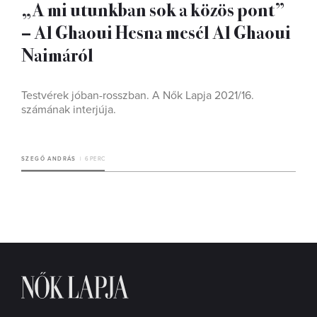
„A mi utunkban sok a közös pont”
– Al Ghaoui Hesna mesél Al Ghaoui
Naimáról
Testvérek jóban-rosszban. A Nők Lapja 2021/16.
számának interjúja.
SZEGŐ ANDRÁS
6 PERC