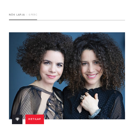
NŐK LAPJA
6 PERC
HETILAP