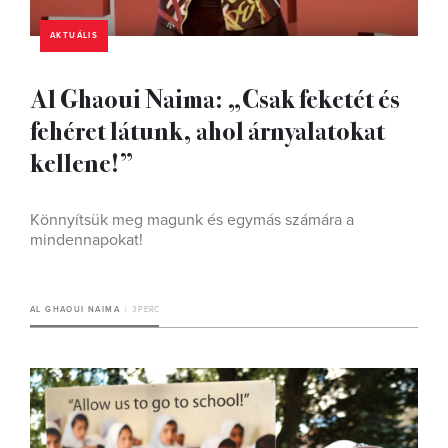
AKTUÁLIS
Al Ghaoui Naima: „Csak feketét és
fehéret látunk, ahol árnyalatokat
kellene!”
Könnyítsük meg magunk és egymás számára a
mindennapokat!
AL GHAOUI NAIMA
3 PERC