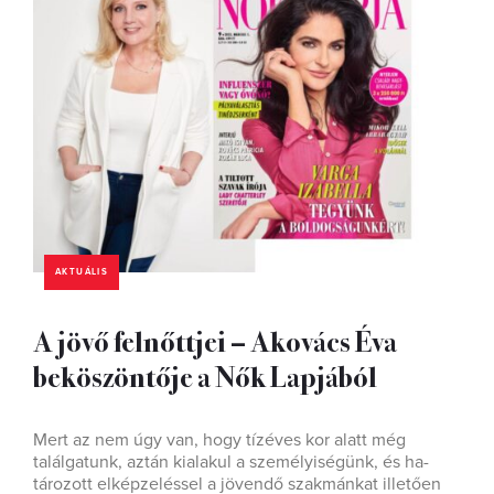
AKTUÁLIS
A jövő felnőttjei – Akovács Éva
beköszöntője a Nők Lapjából
Mert az nem úgy van, hogy tízéves kor alatt még
találgatunk, aztán kialakul a személyiségünk, és ha­
tározott elképzeléssel a jövendő szakmánkat illetően