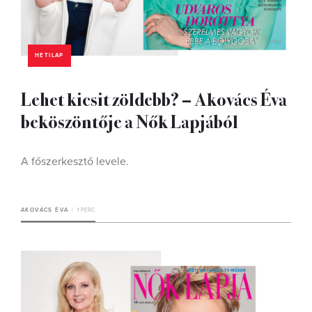
HETILAP
Lehet kicsit zöldebb? – Akovács Éva
beköszöntője a Nők Lapjából
A főszerkesztő levele.
AKOVÁCS ÉVA
1 PERC