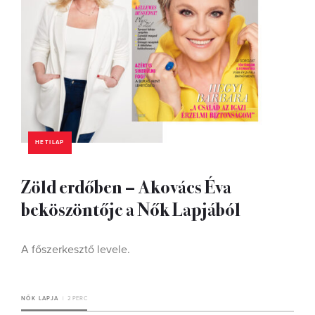
HETILAP
Zöld erdőben – Akovács Éva
beköszöntője a Nők Lapjából
A főszerkesztő levele.
NŐK LAPJA
2 PERC