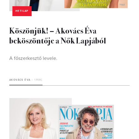
HETILAP
Köszönjük! – Akovács Éva
beköszöntője a Nők Lapjából
A főszerkesztő levele.
AKOVÁCS ÉVA
1 PERC