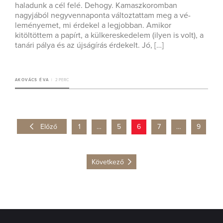
haladunk a cél felé. Dehogy. Kamaszkoromban
nagyjából negyvennaponta változtattam meg a vé­
leményemet, mi érdekel a legjobban. Amikor
kitöltöttem a papírt, a külkereskedelem (ilyen is volt), a
tanári pálya és az újságírás érdekelt. Jó, […]
AKOVÁCS ÉVA
2 PERC
Előző
1
…
5
6
7
…
9
Következő