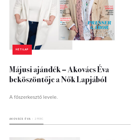
HETILAP
Májusi ajándék – Akovács Éva
beköszöntője a Nők Lapjából
A főszerkesztő levele.
AKOVÁCS ÉVA
2 PERC