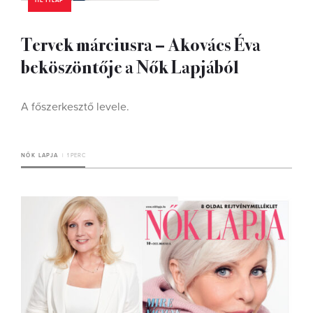
HETILAP
Tervek márciusra – Akovács Éva
beköszöntője a Nők Lapjából
A főszerkesztő levele.
NŐK LAPJA
1 PERC