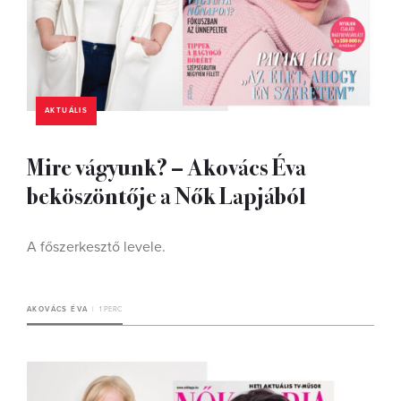
AKTUÁLIS
Mire vágyunk? – Akovács Éva
beköszöntője a Nők Lapjából
A főszerkesztő levele.
AKOVÁCS ÉVA
1 PERC