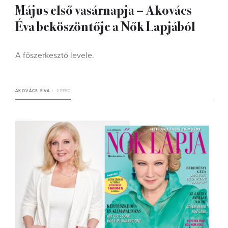
Május első vasárnapja – Akovács
Éva beköszöntője a Nők Lapjából
A főszerkesztő levele.
AKOVÁCS ÉVA
2 PERC