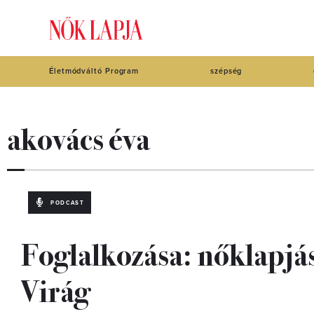
Életmódváltó Program
szépség
akovács éva
PODCAST
Foglalkozása: nőklapjá
Virág