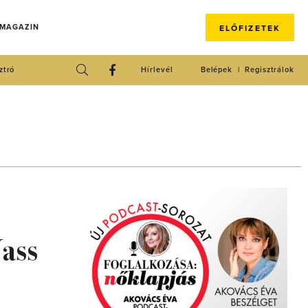
 MAGAZIN
ELŐFIZETEK
ztró
Hírlevél
Belépek
Regisztrálok
ass