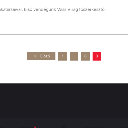
katársaival. Első vendégünk Vass Virág főszerkesztő.
Előző
1
…
8
9