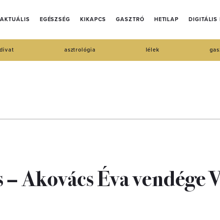
AKTUÁLIS
EGÉSZSÉG
KIKAPCS
GASZTRÓ
HETILAP
DIGITÁLIS
divat
asztrológia
lélek
gas
s – Akovács Éva vendége V