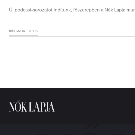
Új podcast-sorozatot indítunk, főszerepben a Nők Lapja mun
NŐK LAPJA
31 PERC