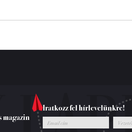
Iratkozz fel hírlevelünkre!
s magazin