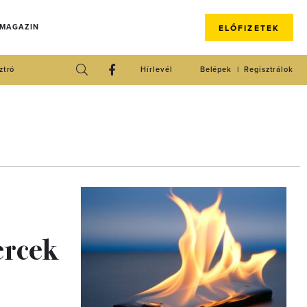
 MAGAZIN
ELŐFIZETEK
ztró
Hírlevél
Belépek
Regisztrálok
ercek