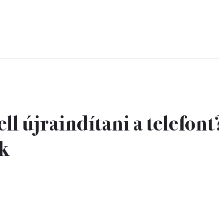
ll újraindítani a telefont
ák