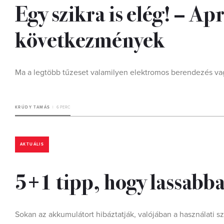
Egy szikra is elég! – Ap
következmények
Ma a legtöbb tűzeset valamilyen elektromos berendezés vag
KRÚDY TAMÁS
6 PERC
AKTUÁLIS
5+1 tipp, hogy lassabb
Sokan az akkumulátort hibáztatják, valójában a használati sz