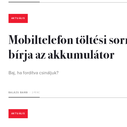
AKTUÁLIS
Mobiltelefon töltési sor
bírja az akkumulátor
Baj, ha fordítva csináljuk?
BALÁZS BARBI
2 PERC
AKTUÁLIS