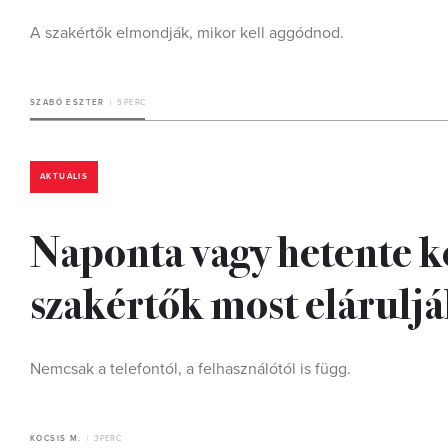
A szakértők elmondják, mikor kell aggódnod.
SZABÓ ESZTER
5 PERC
AKTUÁLIS
Naponta vagy hetente ke
szakértők most elárulj
Nemcsak a telefontól, a felhasználótól is függ.
KOCSIS M.
3 PERC