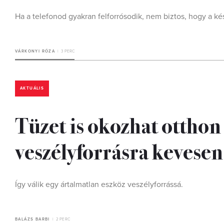
Ha a telefonod gyakran felforrósodik, nem biztos, hogy a ké
VÁRKONYI RÓZA
3 PERC
AKTUÁLIS
Tüzet is okozhat otthon
veszélyforrásra kevese
Így válik egy ártalmatlan eszköz veszélyforrássá.
BALÁZS BARBI
2 PERC