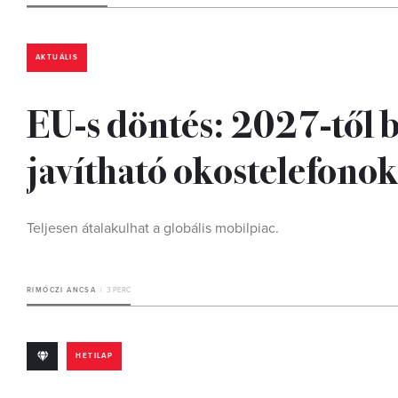
AKTUÁLIS
EU-s döntés: 2027-től 
javítható okostelefono
Teljesen átalakulhat a globális mobilpiac.
RIMÓCZI ANCSA
3 PERC
HETILAP