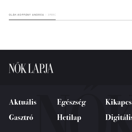
OLÁH-KOPPÁNY ANDREA
3 PERC
Aktuális
Egészség
Kikapcs
Gasztró
Hetilap
Digitáli