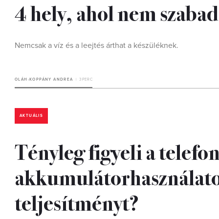
4 hely, ahol nem szabad
Nemcsak a víz és a leejtés árthat a készüléknek.
OLÁH-KOPPÁNY ANDREA
3 PERC
AKTUÁLIS
Tényleg figyeli a telefo
akkumulátorhasználatot,
teljesítményt?