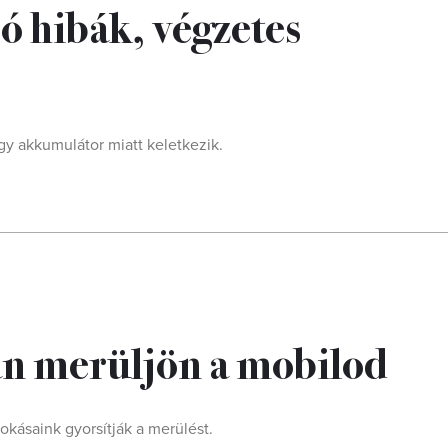
ró hibák, végzetes
y akkumulátor miatt keletkezik.
an merüljön a mobilod
okásaink gyorsítják a merülést.