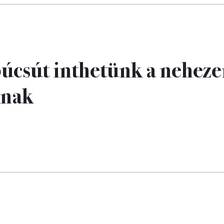
búcsút inthetünk a nehez
knak