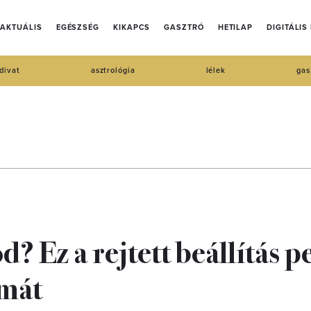
AKTUÁLIS
EGÉSZSÉG
KIKAPCS
GASZTRÓ
HETILAP
DIGITÁLIS
divat
asztrológia
lélek
gas
? Ez a rejtett beállítás p
émát