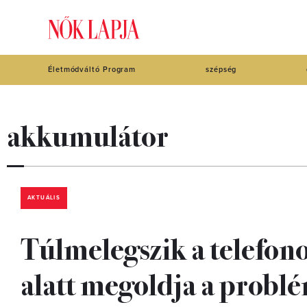
Életmódváltó Program
szépség
akkumulátor
AKTUÁLIS
Túlmelegszik a telefonod
alatt megoldja a probl