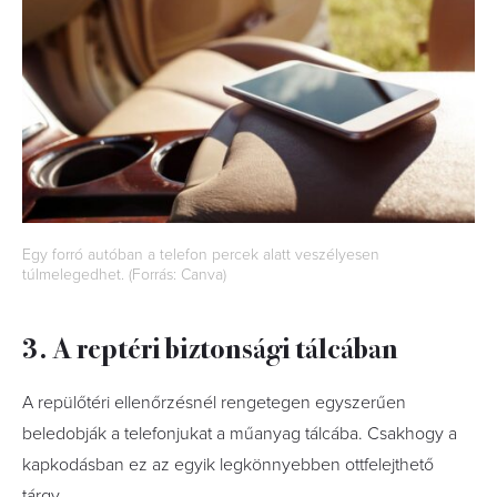
Egy forró autóban a telefon percek alatt veszélyesen
túlmelegedhet. (Forrás: Canva)
3. A reptéri biztonsági tálcában
A repülőtéri ellenőrzésnél rengetegen egyszerűen
beledobják a telefonjukat a műanyag tálcába. Csakhogy a
kapkodásban ez az egyik legkönnyebben ottfelejthető
tárgy.