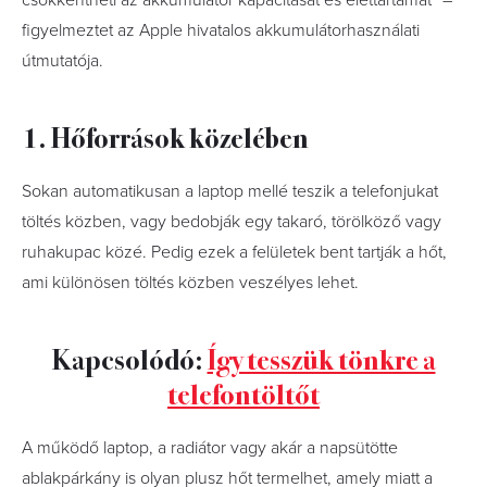
csökkentheti az akkumulátor kapacitását és élettartamát” –
figyelmeztet az Apple hivatalos akkumulátorhasználati
útmutatója.
1. Hőforrások közelében
Sokan automatikusan a laptop mellé teszik a telefonjukat
töltés közben, vagy bedobják egy takaró, törölköző vagy
ruhakupac közé. Pedig ezek a felületek bent tartják a hőt,
ami különösen töltés közben veszélyes lehet.
Kapcsolódó:
Így tesszük tönkre a
telefontöltőt
A működő laptop, a radiátor vagy akár a napsütötte
ablakpárkány is olyan plusz hőt termelhet, amely miatt a