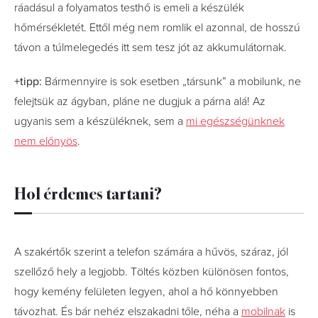
ráadásul a folyamatos testhő is emeli a készülék
hőmérsékletét. Ettől még nem romlik el azonnal, de hosszú
távon a túlmelegedés itt sem tesz jót az akkumulátornak.
+tipp:
Bármennyire is sok esetben „társunk” a mobilunk, ne
felejtsük az ágyban, pláne ne dugjuk a párna alá! Az
ugyanis sem a készüléknek, sem a
mi egészségünknek
nem előnyös
.
Hol érdemes tartani?
A szakértők szerint a telefon számára a hűvös, száraz, jól
szellőző hely a legjobb. Töltés közben különösen fontos,
hogy kemény felületen legyen, ahol a hő könnyebben
távozhat. És bár nehéz elszakadni tőle, néha a
mobilnak
is