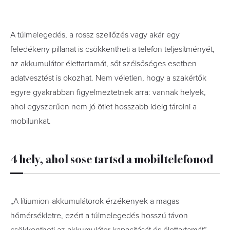
A túlmelegedés, a rossz szellőzés vagy akár egy
feledékeny pillanat is csökkentheti a telefon teljesítményét,
az akkumulátor élettartamát, sőt szélsőséges esetben
adatvesztést is okozhat. Nem véletlen, hogy a szakértők
egyre gyakrabban figyelmeztetnek arra: vannak helyek,
ahol egyszerűen nem jó ötlet hosszabb ideig tárolni a
mobilunkat.
4 hely, ahol sose tartsd a mobiltelefonod
„A lítiumion-akkumulátorok érzékenyek a magas
hőmérsékletre, ezért a túlmelegedés hosszú távon