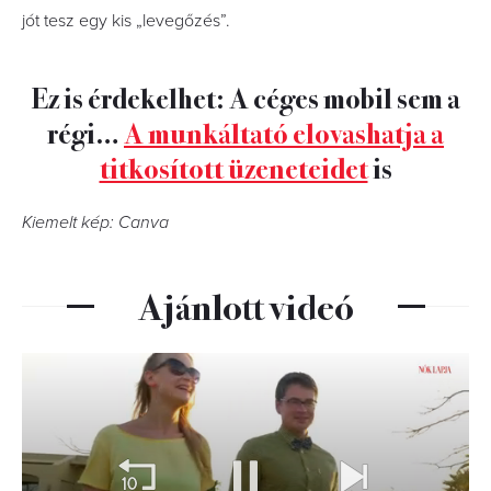
jót tesz egy kis „levegőzés”.
Ez is érdekelhet: A céges mobil sem a
régi…
A munkáltató elovashatja a
titkosított üzeneteidet
is
Kiemelt kép: Canva
Ajánlott videó