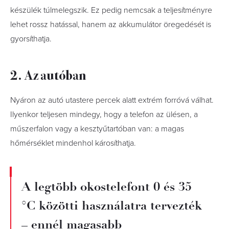
készülék túlmelegszik. Ez pedig nemcsak a teljesítményre
lehet rossz hatással, hanem az akkumulátor öregedését is
gyorsíthatja.
2. Az autóban
Nyáron az autó utastere percek alatt extrém forróvá válhat.
Ilyenkor teljesen mindegy, hogy a telefon az ülésen, a
műszerfalon vagy a kesztyűtartóban van: a magas
hőmérséklet mindenhol károsíthatja.
A legtöbb okostelefont 0 és 35
°C közötti használatra tervezték
– ennél magasabb