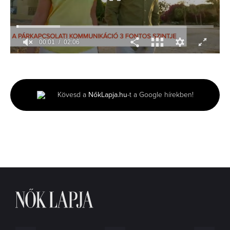
00:01
02:06
0
of
2
minutes,
6
Kövesd a
NőkLapja.hu
-t a Google hírekben!
seconds