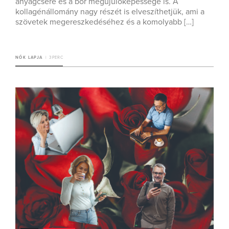
anyagcsere és a bőr megújulóképessége is. A
kollagénállomány nagy részét is elveszíthetjük, ami a
szövetek megereszkedéséhez és a komolyabb […]
NŐK LAPJA
3 PERC