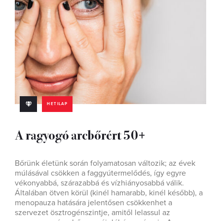
HETILAP
A ragyogó arcbőrért 50+
Bőrünk életünk során folyamatosan változik; az évek
múlásával csökken a faggyútermelődés, így egyre
vékonyabbá, szárazabbá és vízhiányosabbá válik.
Általában ötven körül (kinél hamarabb, kinél később), a
menopauza hatására jelentősen csökkenhet a
szervezet ösztrogénszintje, amitől lelassul az