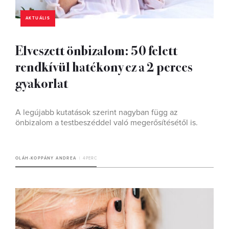
AKTUÁLIS
Elveszett önbizalom: 50 felett
rendkívül hatékony ez a 2 perces
gyakorlat
A legújabb kutatások szerint nagyban függ az
önbizalom a testbeszéddel való megerősítésétől is.
OLÁH-KOPPÁNY ANDREA
4 PERC