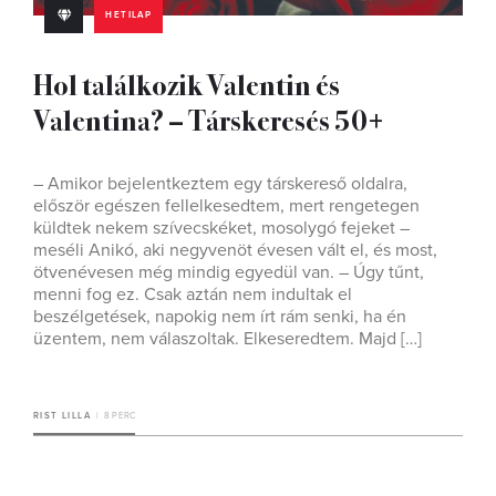
HETILAP
Hol találkozik Valentin és
Valentina? – Társkeresés 50+
– Amikor bejelentkeztem egy társkereső oldalra,
először egészen fellelkesedtem, mert rengetegen
küldtek nekem szívecskéket, mosolygó fejeket –
meséli Anikó, aki negyvenöt évesen vált el, és most,
ötvenévesen még mindig egyedül van. – Úgy tűnt,
menni fog ez. Csak aztán nem indultak el
beszélgetések, napokig nem írt rám senki, ha én
üzentem, nem válaszoltak. Elkeseredtem. Majd […]
RIST LILLA
8 PERC