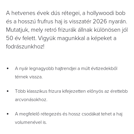
A hetvenes évek dús rétegei, a hollywoodi bob
és a hosszú frufrus haj is visszatér 2026 nyarán.
Mutatjuk, mely retró frizurák állnak különösen jól
50 év felett. Vigyük magunkkal a képeket a
fodrászunkhoz!
A nyár legnagyobb hajtrendjei a múlt évtizedekből
térnek vissza.
Több klasszikus frizura kifejezetten előnyös az érettebb
arcvonásokhoz.
A megfelelő rétegezés és hossz csodákat tehet a haj
volumenével is.