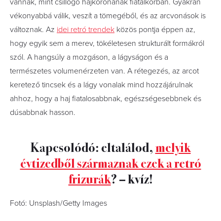
vannak, mint csillogó hajkoronának fiatalkorban. Gyakran
vékonyabbá válik, veszít a tömegéből, és az arcvonások is
változnak. Az
idei retró trendek
közös pontja éppen az,
hogy egyik sem a merev, tökéletesen strukturált formákról
szól. A hangsúly a mozgáson, a lágyságon és a
természetes volumenérzeten van. A rétegezés, az arcot
keretező tincsek és a lágy vonalak mind hozzájárulnak
ahhoz, hogy a haj fiatalosabbnak, egészségesebbnek és
dúsabbnak hasson.
Kapcsolódó: eltalálod,
melyik
évtizedből származnak ezek a retró
frizurák
? – kvíz!
Fotó: Unsplash/Getty Images