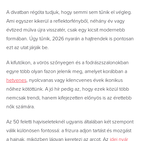
A divatban régóta tudjuk, hogy semmi sem tűnik el végleg.
Ami egyszer kikerül a reflektorfényből, néhány év vagy
évtized múlva újra visszatér, csak egy kicsit modernebb
formában. Úgy tűnik, 2026 nyarán a hajtrendek is pontosan
ezt az utat járják be.
A kifutókon, a vörös szőnyegen és a fodrászszalonokban
egyre több olyan fazon jelenik meg, amelyet korábban a
hetvenes
, nyolcvanas vagy kilencvenes évek ikonikus
nőihez kötöttünk. A jó hír pedig az, hogy ezek közül több
nemcsak trendi, hanem kifejezetten előnyös is az érettebb
nők számára.
Az 50 feletti hajviseleteknél ugyanis általában két szempont
válik különösen fontossá: a frizura adjon tartást és mozgást
a hajnak, miközben lágyan keretezi az arcot. Az
idei nyár