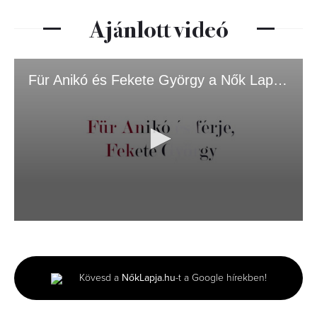
Ajánlott videó
Für Anikó és Fekete György a Nők Lapja címlapján
0
seconds
of
3
minutes,
Kövesd a
NőkLapja.hu
-t a Google hírekben!
25
seconds