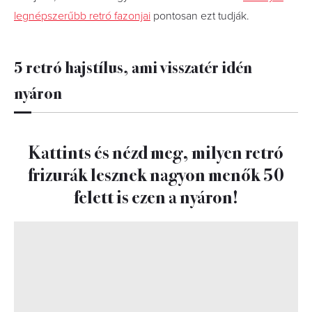
legnépszerűbb retró fazonjai
pontosan ezt tudják.
5 retró hajstílus, ami visszatér idén
nyáron
Kattints és nézd meg, milyen retró
frizurák lesznek nagyon menők 50
felett is ezen a nyáron!