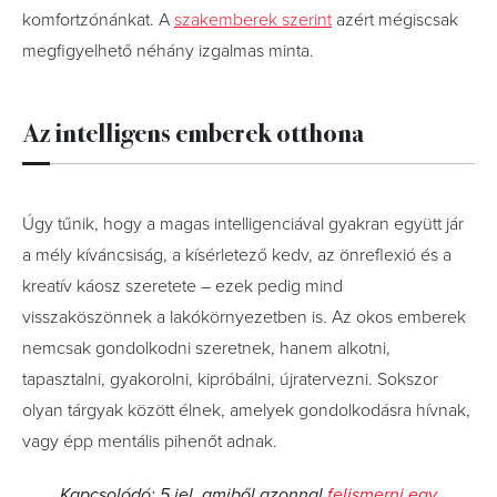
komfortzónánkat. A
szakemberek szerint
azért mégiscsak
megfigyelhető néhány izgalmas minta.
Az intelligens emberek otthona
Úgy tűnik, hogy a magas intelligenciával gyakran együtt jár
a mély kíváncsiság, a kísérletező kedv, az önreflexió és a
kreatív káosz szeretete – ezek pedig mind
visszaköszönnek a lakókörnyezetben is. Az okos emberek
nemcsak gondolkodni szeretnek, hanem alkotni,
tapasztalni, gyakorolni, kipróbálni, újratervezni. Sokszor
olyan tárgyak között élnek, amelyek gondolkodásra hívnak,
vagy épp mentális pihenőt adnak.
Kapcsolódó: 5 jel, amiből azonnal
felismerni egy