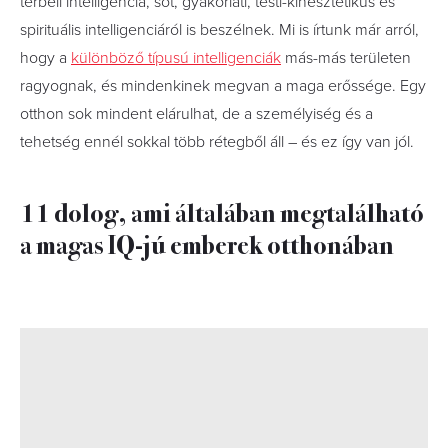
térbeli intelligencia, sőt, gyakorlati, testi-kinesztetikus és
spirituális intelligenciáról is beszélnek. Mi is írtunk már arról,
hogy a
különböző típusú intelligenciák
más-más területen
ragyognak, és mindenkinek megvan a maga erőssége. Egy
otthon sok mindent elárulhat, de a személyiség és a
tehetség ennél sokkal több rétegből áll – és ez így van jól.
11 dolog, ami általában megtalálható
a magas IQ-jú emberek otthonában