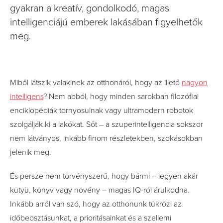
gyakran a kreatív, gondolkodó, magas
intelligenciájú emberek lakásában figyelhetők
meg.
Miből látszik valakinek az otthonáról, hogy az illető
nagyon
intelligens
? Nem abból, hogy minden sarokban filozófiai
enciklopédiák tornyosulnak vagy ultramodern robotok
szolgálják ki a lakókat. Sőt – a szuperintelligencia sokszor
nem látványos, inkább finom részletekben, szokásokban
jelenik meg.
És persze nem törvényszerű, hogy bármi – legyen akár
kütyü, könyv vagy növény – magas IQ-ról árulkodna.
Inkább arról van szó, hogy az otthonunk tükrözi az
időbeosztásunkat, a prioritásainkat és a szellemi