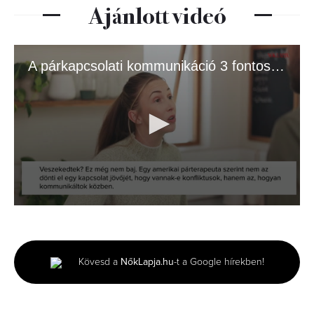
Ajánlott videó
A párkapcsolati kommunikáció 3 fontos szintje
0
seconds
of
2
minutes,
Kövesd a
NőkLapja.hu
-t a Google hírekben!
6
seconds