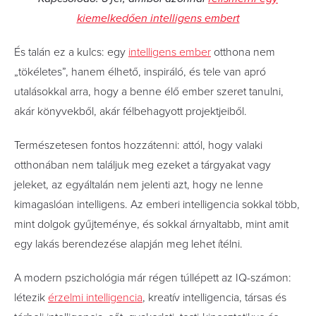
kiemelkedően intelligens embert
És talán ez a kulcs: egy
intelligens ember
otthona nem
„tökéletes”, hanem élhető, inspiráló, és tele van apró
utalásokkal arra, hogy a benne élő ember szeret tanulni,
akár könyvekből, akár félbehagyott projektjeiből.
Természetesen fontos hozzátenni: attól, hogy valaki
otthonában nem találjuk meg ezeket a tárgyakat vagy
jeleket, az egyáltalán nem jelenti azt, hogy ne lenne
kimagaslóan intelligens. Az emberi intelligencia sokkal több,
mint dolgok gyűjteménye, és sokkal árnyaltabb, mint amit
egy lakás berendezése alapján meg lehet ítélni.
A modern pszichológia már régen túllépett az IQ-számon:
létezik
érzelmi intelligencia
, kreatív intelligencia, társas és