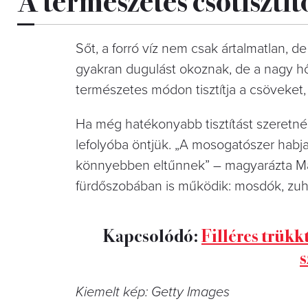
Sőt, a forró víz nem csak ártalmatlan, de
gyakran dugulást okoznak, de a nagy hő
természetes módon tisztítja a csöveket,
Ha még hatékonyabb tisztítást szeretnén
lefolyóba öntjük. „A mosogatószer habja 
könnyebben eltűnnek” – magyarázta Ma
fürdőszobában is működik: mosdók, zuh
Kapcsolódó:
Filléres trükk
Kiemelt kép: Getty Images