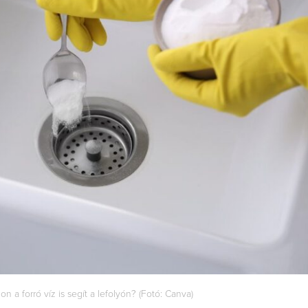
on a forró víz is segít a lefolyón? (Fotó: Canva)