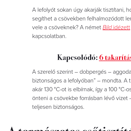
A lefolyót sokan úgy akarják tisztítani,
segíthet a csövekben felhalmozódott le
vele a csöveknek? A német
Bild
idézett
kapcsolatban.
Kapcsolódó:
6 takarít
A szerelő szerint – dobpergés – aggodal
biztonságos a lefolyóban” – mondta. A 
akár 130 °C-ot is elbírnak, így a 100 °C
önteni a csövekbe forrásban lévő vizet 
teljesen biztonságos.
A természetes csőtisztít