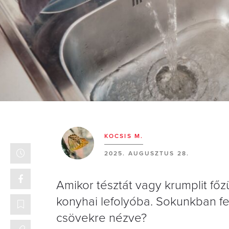
KOCSIS M.
2025. AUGUSZTUS 28.
Amikor tésztát vagy krumplit főzü
konyhai lefolyóba. Sokunkban fel
csövekre nézve?