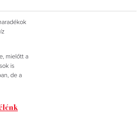
elmaradékok
íz
, mielőtt a
sok is
an, de a
 élénk