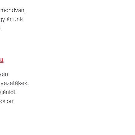
 – mondván,
gy ártunk
l
ha
esen
i vezetékek
jánlott
lkalom