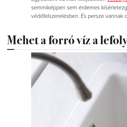
semmiképpen sem érdemes kísérletezge
védőfelszerelésben. És persze vannak o
Mehet a forró víz a lefo