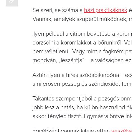
Se szeri, se száma a
házi praktikáknak
é
Vannak, amelyek szuperül működnek, má
Ilyen például a citrom bevetése a körömla
dörzsölni a körömlakkot a bőrünkről. V
nem véletlenül. Vagy mint a fogkrém pa
mondván, „leszárítja” – a valóságban ez 
Aztán ilyen a híres szódabikarbóna + ec
ami erősen pezseg és széndioxidot term
Takarítás szempontjából a pezsgés önmagá
jobb lesz a hatás, ha külön használod ők
akkor tényleg tisztít. Egymásra öntve in
Egyébként vannak kifejezetten
veszélye