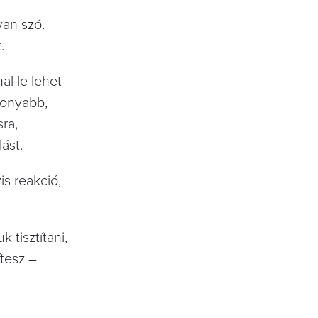
van szó.
.
al le lehet
konyabb,
ra,
ást.
is reakció,
 tisztítani,
ítesz –