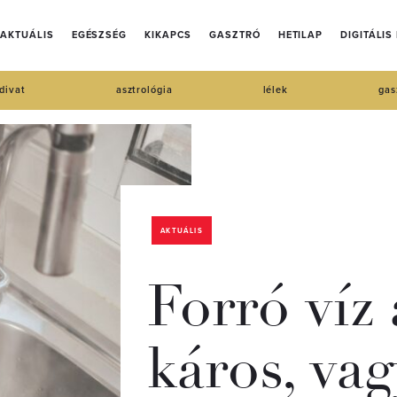
AKTUÁLIS
EGÉSZSÉG
KIKAPCS
GASZTRÓ
HETILAP
DIGITÁLIS
divat
asztrológia
lélek
gas
AKTUÁLIS
Forró víz 
káros, vagy