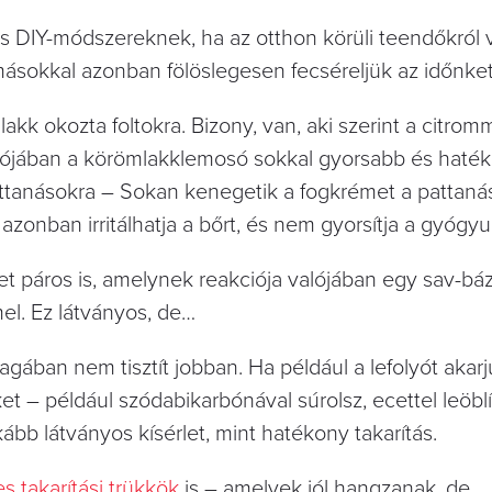
s DIY-módszereknek, ha az otthon körüli teendőkról 
sokkal azonban fölöslegesen fecséreljük az időnket
kk okozta foltokra. Bizony, van, aki szerint a citromm
alójában a körömlakklemosó sokkal gyorsabb és haté
ttanásokra – Sokan kenegetik a fogkrémet a pattanás
azonban irritálhatja a bőrt, és nem gyorsítja a gyógyul
et páros is, amelynek reakciója valójában egy sav-báz
el. Ez látványos, de…
ban nem tisztít jobban. Ha például a lefolyót akarjuk
et – például szódabikarbónával súrolsz, ecettel leöbl
kább látványos kísérlet, mint hatékony takarítás.
s takarítási trükkök
is – amelyek jól hangzanak, de