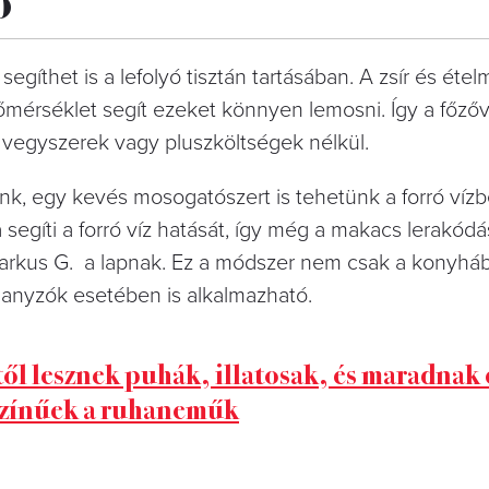
 segíthet is a lefolyó tisztán tartásában. A zsír és ét
mérséklet segít ezeket könnyen lemosni. Így a főzőv
 vegyszerek vagy pluszköltségek nélkül.
k, egy kevés mosogatószert is tehetünk a forró vízbe
segíti a forró víz hatását, így még a makacs lerakódá
rkus G. a lapnak. Ez a módszer nem csak a konyháb
anyzók esetében is alkalmazható.
től lesznek puhák, illatosak, és maradnak
színűek a ruhaneműk