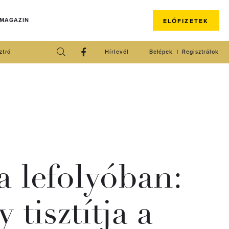
 MAGAZIN
ELŐFIZETEK
ztró
Hírlevél
Belépek
Regisztrálok
a lefolyóban:
 tisztítja a