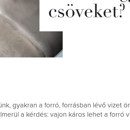
csöveket?
nk, gyakran a forró, forrásban lévő vizet ön
merül a kérdés: vajon káros lehet a forró v