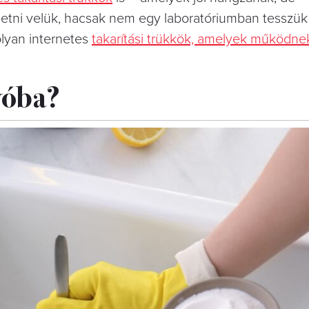
tni velük, hacsak nem egy laboratóriumban tesszük
lyan internetes
takarítási trükkök, amelyek működne
lyóba?