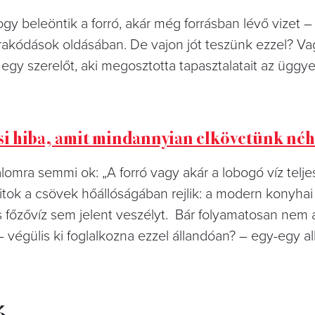
 hogy beleöntik a forró, akár még forrásban lévő vizet
rakódások oldásában. De vajon jót teszünk ezzel? Va
egy szerelőt, aki megosztotta tapasztalatait az üggye
ási hiba, amit mindannyian elkövetünk né
omra semmi ok: „A forró vagy akár a lobogó víz telj
titok a csövek hőállóságában rejlik: a modern konyha
-os főzővíz sem jelent veszélyt. Bár folyamatosan nem a
– végülis ki foglalkozna ezzel állandóan? – egy-egy a
ó