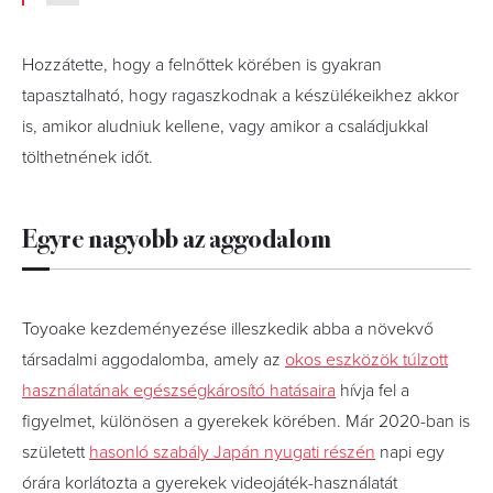
Hozzátette, hogy a felnőttek körében is gyakran
tapasztalható, hogy ragaszkodnak a készülékeikhez akkor
is, amikor aludniuk kellene, vagy amikor a családjukkal
tölthetnének időt.
Egyre nagyobb az aggodalom
Toyoake kezdeményezése illeszkedik abba a növekvő
társadalmi aggodalomba, amely az
okos eszközök túlzott
használatának egészségkárosító hatásaira
hívja fel a
figyelmet, különösen a gyerekek körében. Már 2020-ban is
született
hasonló szabály Japán nyugati részén
napi egy
órára korlátozta a gyerekek videojáték-használatát