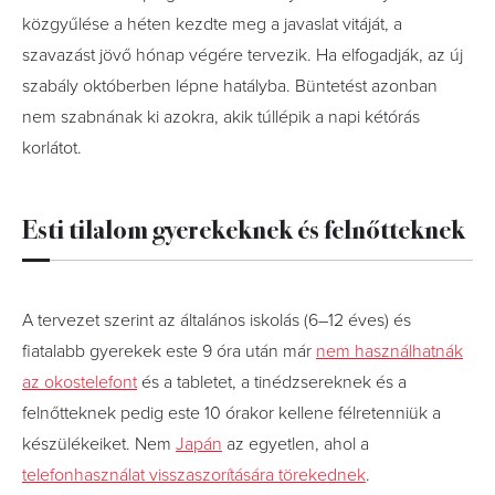
közgyűlése a héten kezdte meg a javaslat vitáját, a
szavazást jövő hónap végére tervezik. Ha elfogadják, az új
szabály októberben lépne hatályba. Büntetést azonban
nem szabnának ki azokra, akik túllépik a napi kétórás
korlátot.
Esti tilalom gyerekeknek és felnőtteknek
A tervezet szerint az általános iskolás (6–12 éves) és
fiatalabb gyerekek este 9 óra után már
nem használhatnák
az okostelefont
és a tabletet, a tinédzsereknek és a
felnőtteknek pedig este 10 órakor kellene félretenniük a
készülékeiket. Nem
Japán
az egyetlen, ahol a
telefonhasználat visszaszorítására törekednek
.