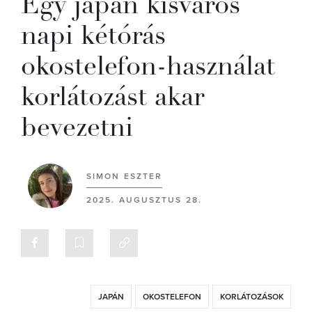
Egy japán kisváros
napi kétórás
okostelefon-használat
korlátozást akar
bevezetni
SIMON ESZTER
2025. AUGUSZTUS 28.
JAPÁN
OKOSTELEFON
KORLÁTOZÁSOK