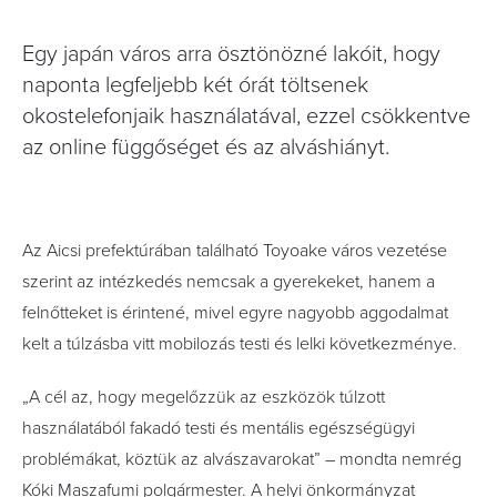
Egy japán város arra ösztönözné lakóit, hogy
naponta legfeljebb két órát töltsenek
okostelefonjaik használatával, ezzel csökkentve
az online függőséget és az alváshiányt.
Az Aicsi prefektúrában található Toyoake város vezetése
szerint az intézkedés nemcsak a gyerekeket, hanem a
felnőtteket is érintené, mivel egyre nagyobb aggodalmat
kelt a túlzásba vitt mobilozás testi és lelki következménye.
„A cél az, hogy megelőzzük az eszközök túlzott
használatából fakadó testi és mentális egészségügyi
problémákat, köztük az alvászavarokat” – mondta nemrég
Kóki Maszafumi polgármester. A helyi önkormányzat