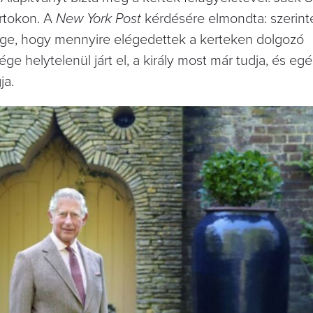
irtokon. A
New York Post
kérdésére elmondta: szerint
ssége, hogy mennyire elégedettek a kerteken dolgozó
ge helytelenül járt el, a király most már tudja, és eg
gja.