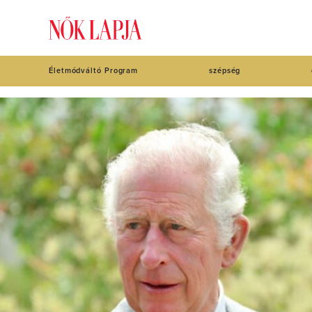
Életmódváltó Program
szépség