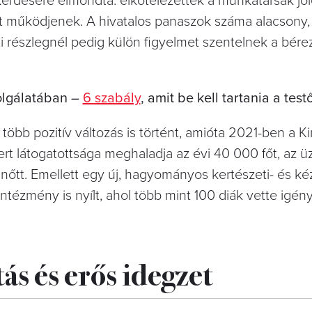
érdésére elmondta: elkötelezettek a munkatársak jólé
 működjenek. A hivatalos panaszok száma alacsony,
ti részlegnél pedig külön figyelmet szentelnek a bére
zolgálatában –
6 szabály
, amit be kell tartania a tes
több pozitív változás is történt, amióta 2021-ben a Kir
rt látogatottsága meghaladja az évi 40 000 főt, az ü
nőtt. Emellett egy új, hagyományos kertészeti- és 
ntézmény is nyílt, ahol több mint 100 diák vette igén
tás és erős idegzet