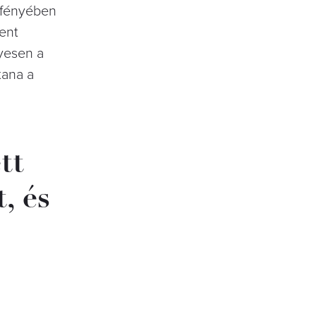
k fényében
dent
lyesen a
tana a
tt
, és
”