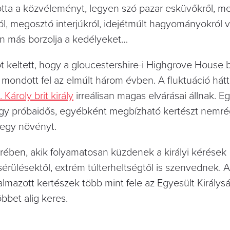
artotta a közvéleményt, legyen szó pazar esküvőkről, 
l, megosztó interjúkról, idejétmúlt hagyományokról 
en más borzolja a kedélyeket…
 keltett, hogy a gloucestershire-i Highgrove House 
 mondott fel az elmúlt három évben. A fluktuáció hát
II. Károly brit király
irreálisan magas elvárásai állnak. E
t egy próbaidős, egyébként megbízható kertészt nemré
l egy növényt.
ében, akik folyamatosan küzdenek a királyi kérések
 sérülésektől, extrém túlterheltségtől is szenvednek. 
kalmazott kertészek több mint fele az Egyesült Király
bbet alig keres.