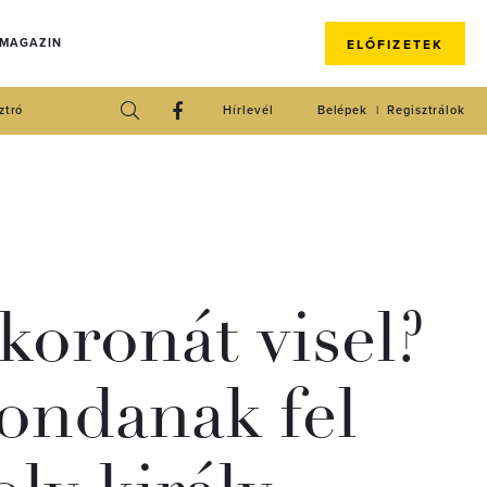
 MAGAZIN
ELŐFIZETEK
ztró
Hírlevél
Belépek
Regisztrálok
koronát visel?
ondanak fel