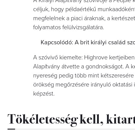
A Királyi Alapítvány szóvivője a
People
k
céljuk, hogy példaértékű munkaadóként
megfelelnek a piaci áraknak, a kertésze
folyamatos felülvizsgálatára.
Kapcsolódó: A brit királyi család s
A szóvivő kiemelte: Highrove kertjeiben 
Alapítvány átvette a gondnokságot. A ke
nyereség pedig több mint kétszeresére 
örökség megőrzésére irányuló oktatási i
képzést.
Tökéletesség kell, kitar