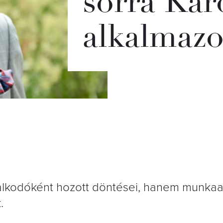
sorra Káro
alkalmazo
ralkodóként hozott döntései, hanem munka
.