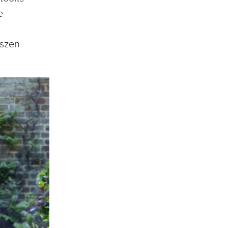
e
észen