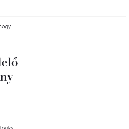
 hogy
elő
ony
Stooks