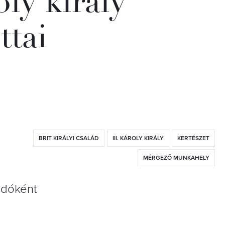
ly király
ttai
BRIT KIRÁLYI CSALÁD
III. KÁROLY KIRÁLY
KERTÉSZET
MÉRGEZŐ MUNKAHELY
adóként