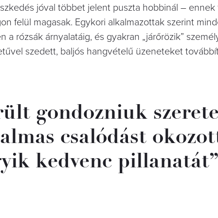
észkedés jóval többet jelent puszta hobbinál – enne
agon felül magasak. Egykori alkalmazottak szerint min
n a rózsák árnyalatáig, és gyakran „járőrözik” szemé
 betűvel szedett, baljós hangvételű üzeneteket továbbí
rült gondozniuk szerete
almas csalódást okozott
gyik kedvenc pillanatát