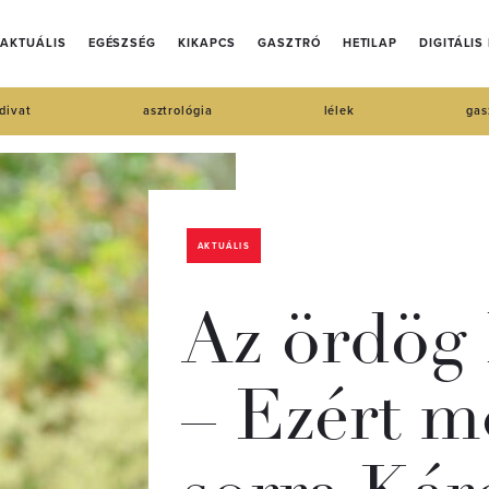
AKTUÁLIS
EGÉSZSÉG
KIKAPCS
GASZTRÓ
HETILAP
DIGITÁLIS
divat
asztrológia
lélek
gas
AKTUÁLIS
Az ördög 
– Ezért m