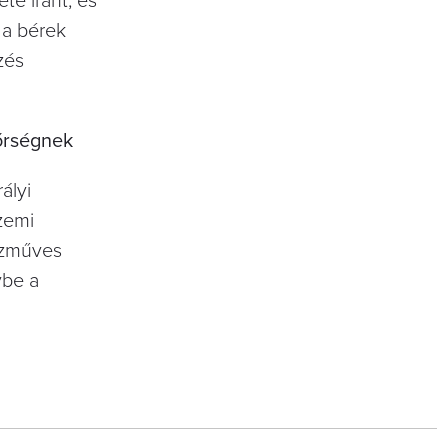
te iránt, és
 a bérek
zés
tőrségnek
ályi
zemi
kézműves
ybe a