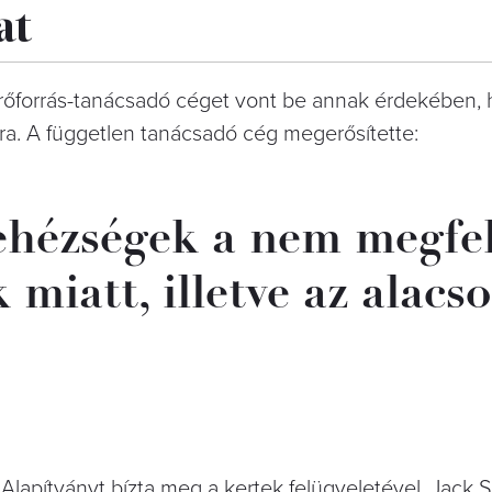
at
rőforrás-tanácsadó céget vont be annak érdekében,
ra. A független tanácsadó cég megerősítette:
ehézségek a nem megfel
 miatt, illetve az alacs
yi Alapítványt bízta meg a kertek felügyeletével. Jack 