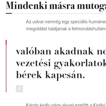
Mindenki másra mutog
Az udvar nemrég egy speciális humáne
megoldást találjanak a felmondáshullám
valóban akadnak n
vezetési gyakorlatok
bérek kapcsán.
Károly király négy évvel ezelőtt a Királ