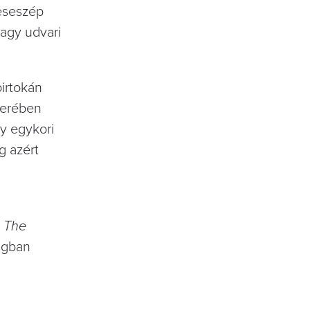
meseszép
vagy udvari
birtokán
terében
gy egykori
g azért
A
The
ságban