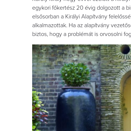
egykori főkertész 20 évig dolgozott a b
elsősorban a Királyi Alapítvány felelő
alkalmazottak. Ha az alapítvány vezetősé
biztos, hogy a problémát is orvosolni fo