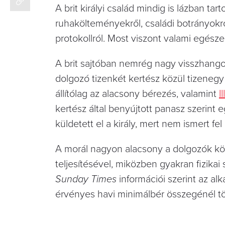
A brit királyi család mindig is lázban t
ruhakölteményekről, családi botrányokró
protokollról. Most viszont valami egész
A brit sajtóban nemrég nagy visszhangot
dolgozó tizenkét kertész közül tizenegy
állítólag az alacsony bérezés, valamint
I
kertész által benyújtott panasz szerin
küldetett el a király, mert nem ismert fe
A morál nagyon alacsony a dolgozók kör
teljesítésével, miközben gyakran fizikai
Sunday Times
információi szerint az al
érvényes havi minimálbér összegénél tö