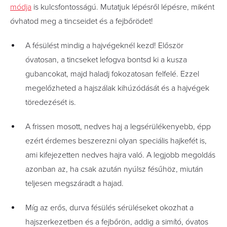
módja
is kulcsfontosságú. Mutatjuk lépésről lépésre, miként
óvhatod meg a tincseidet és a fejbőrödet!
A fésülést mindig a hajvégeknél kezd! Először
óvatosan, a tincseket lefogva bontsd ki a kusza
gubancokat, majd haladj fokozatosan felfelé. Ezzel
megelőzheted a hajszálak kihúzódását és a hajvégek
töredezését is.
A frissen mosott, nedves haj a legsérülékenyebb, épp
ezért érdemes beszerezni olyan speciális hajkefét is,
ami kifejezetten nedves hajra való. A legjobb megoldás
azonban az, ha csak azután nyúlsz fésűhöz, miután
teljesen megszáradt a hajad.
Míg az erős, durva fésülés sérüléseket okozhat a
hajszerkezetben és a fejbőrön, addig a simító, óvatos