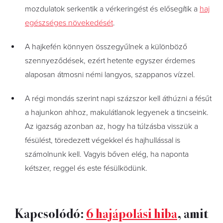
mozdulatok serkentik a vérkeringést és elősegítik a
haj
egészséges növekedését
.
A hajkefén könnyen összegyűlnek a különböző
szennyeződések, ezért hetente egyszer érdemes
alaposan átmosni némi langyos, szappanos vízzel.
A régi mondás szerint napi százszor kell áthúzni a fésűt
a hajunkon ahhoz, makulátlanok legyenek a tincseink.
Az igazság azonban az, hogy ha túlzásba visszük a
fésülést, töredezett végekkel és hajhullással is
számolnunk kell. Vagyis bőven elég, ha naponta
kétszer, reggel és este fésülködünk.
Kapcsolódó:
6 hajápolási hiba
, amit