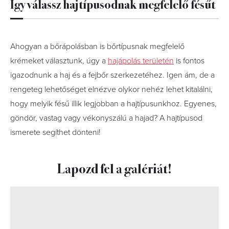
Így válassz hajtípusodnak megfelelő fésűt
Ahogyan a bőrápolásban is bőrtípusnak megfelelő
krémeket választunk, úgy a
hajápolás területén
is fontos
igazodnunk a haj és a fejbőr szerkezetéhez. Igen ám, de a
rengeteg lehetőséget elnézve olykor nehéz lehet kitalálni,
hogy melyik fésű illik legjobban a hajtípusunkhoz. Egyenes,
göndör, vastag vagy vékonyszálú a hajad? A hajtípusod
ismerete segíthet dönteni!
Lapozd fel a galériát!