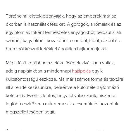
Történelmi leletek bizonyítják, hogy az emberek már az
ókorban is használtak fésűket. A görögök, a rómaiak és az
egyiptomiak főként természetes anyagokból; például állati
szőrből, kagylókból, kovakőből, csontból, fából, rézből és
bronzból készült kefékkel ápolták a hajkoronájukat.
Míg a fésű korábban az előkelőségek kiváltsága voltak,
addig napjainkban a mindennapi
hajápolás
egyik
kulcsfontosságú eszköze. Ma már számos forma és textúra
áll a rendelkezésünkre, beleértve a különféle hajformázó
keféket is. Ezért is fontos, hogy jól válasszunk, hiszen a
legtöbb eszköz ma már nemcsak a csomók és bozontok
megszelídítésében segít.