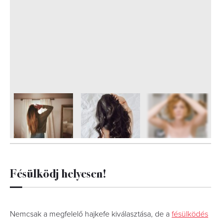
6
FOTÓ
Fésülködj helyesen!
Nemcsak a megfelelő hajkefe kiválasztása, de a
fésülködés