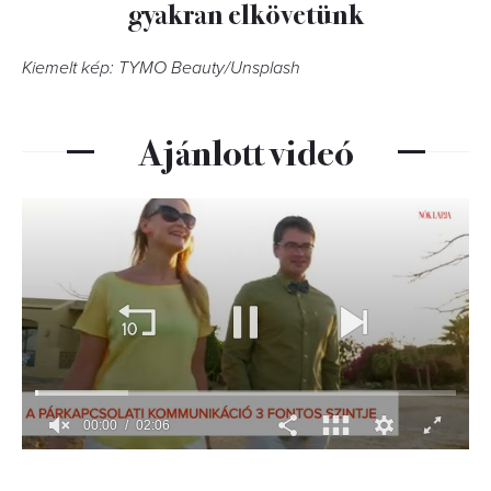
gyakran elkövetünk
Kiemelt kép: TYMO Beauty/Unsplash
Ajánlott videó
00:01
02:06
0
of