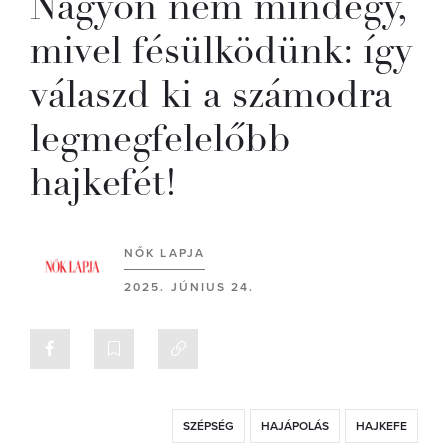
Nagyon nem mindegy,
mivel fésülködünk: így
válaszd ki a számodra
legmegfelelőbb
hajkefét!
NŐK LAPJA
2025. JÚNIUS 24.
SZÉPSÉG
HAJÁPOLÁS
HAJKEFE