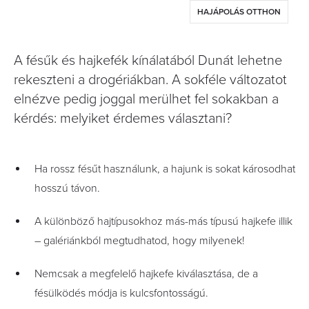
HAJÁPOLÁS OTTHON
A fésűk és hajkefék kínálatából Dunát lehetne
rekeszteni a drogériákban. A sokféle változatot
elnézve pedig joggal merülhet fel sokakban a
kérdés: melyiket érdemes választani?
Ha rossz fésűt használunk, a hajunk is sokat károsodhat
hosszú távon.
A különböző hajtípusokhoz más-más típusú hajkefe illik
– galériánkból megtudhatod, hogy milyenek!
Nemcsak a megfelelő hajkefe kiválasztása, de a
fésülködés módja is kulcsfontosságú.