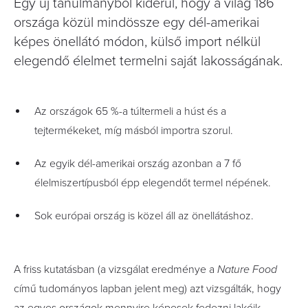
Egy új tanulmányból kiderül, hogy a világ 186
országa közül mindössze egy dél-amerikai
képes önellátó módon, külső import nélkül
elegendő élelmet termelni saját lakosságának.
Az országok 65 %-a túltermeli a húst és a
tejtermékeket, míg másból importra szorul.
Az egyik dél-amerikai ország azonban a 7 fő
élelmiszertípusból épp elegendőt termel népének.
Sok európai ország is közel áll az önellátáshoz.
A friss kutatásban (a vizsgálat eredménye a
Nature Food
című tudományos lapban jelent meg) azt vizsgálták, hogy