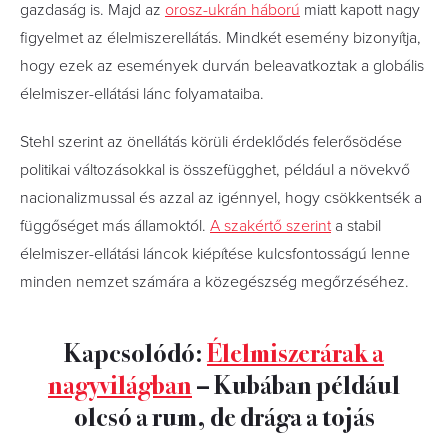
gazdaság is. Majd az
orosz-ukrán háború
miatt kapott nagy
figyelmet az élelmiszerellátás. Mindkét esemény bizonyítja,
hogy ezek az események durván beleavatkoztak a globális
élelmiszer-ellátási lánc folyamataiba.
Stehl szerint az önellátás körüli érdeklődés felerősödése
politikai változásokkal is összefügghet, például a növekvő
nacionalizmussal és azzal az igénnyel, hogy csökkentsék a
függőséget más államoktól.
A szakértő szerint
a stabil
élelmiszer-ellátási láncok kiépítése kulcsfontosságú lenne
minden nemzet számára a közegészség megőrzéséhez.
Kapcsolódó:
Élelmiszerárak a
nagyvilágban
– Kubában például
olcsó a rum, de drága a tojás