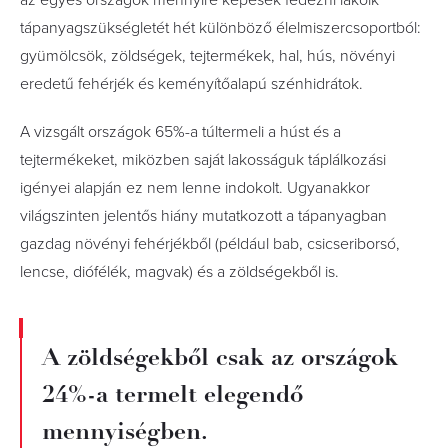
az egyes országok mennyire képesek fedezni lakóik
tápanyagszükségletét hét különböző élelmiszercsoportból:
gyümölcsök, zöldségek, tejtermékek, hal, hús, növényi
eredetű fehérjék és keményítőalapú szénhidrátok.
A vizsgált országok 65%-a túltermeli a húst és a
tejtermékeket, miközben saját lakosságuk táplálkozási
igényei alapján ez nem lenne indokolt. Ugyanakkor
világszinten jelentős hiány mutatkozott a tápanyagban
gazdag növényi fehérjékből (például bab, csicseriborsó,
lencse, diófélék, magvak) és a zöldségekből is.
A zöldségekből csak az országok
24%-a termelt elegendő
mennyiségben.