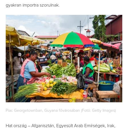
gyakran importra szorulnak.
Piac Georgetownban, Guyana fővárosában (Fotó: Getty Images)
Hat ország – Afganisztán, Egyesült Arab Emírségek, Irak,