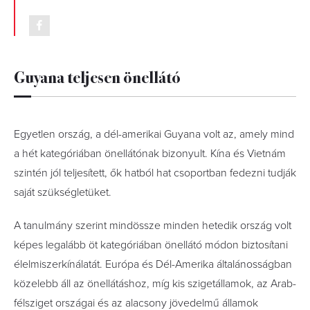
Guyana teljesen önellátó
Egyetlen ország, a dél-amerikai Guyana volt az, amely mind
a hét kategóriában önellátónak bizonyult. Kína és Vietnám
szintén jól teljesített, ők hatból hat csoportban fedezni tudják
saját szükségletüket.
A tanulmány szerint mindössze minden hetedik ország volt
képes legalább öt kategóriában önellátó módon biztosítani
élelmiszerkínálatát. Európa és Dél-Amerika általánosságban
közelebb áll az önellátáshoz, míg kis szigetállamok, az Arab-
félsziget országai és az alacsony jövedelmű államok