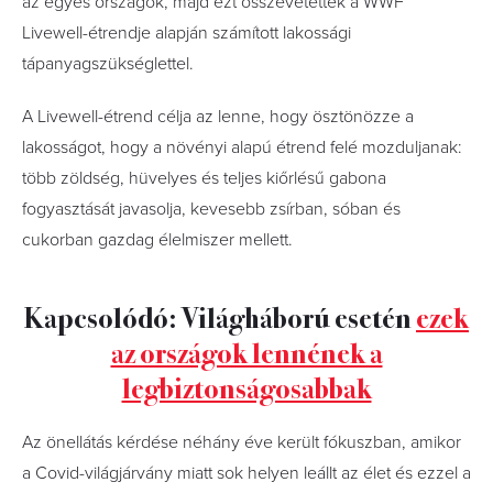
az egyes országok, majd ezt összevetették a WWF
Livewell-étrendje alapján számított lakossági
tápanyagszükséglettel.
A Livewell-étrend célja az lenne, hogy ösztönözze a
lakosságot, hogy a növényi alapú étrend felé mozduljanak:
több zöldség, hüvelyes és teljes kiőrlésű gabona
fogyasztását javasolja, kevesebb zsírban, sóban és
cukorban gazdag élelmiszer mellett.
Kapcsolódó: Világháború esetén
ezek
az országok lennének a
legbiztonságosabbak
Az önellátás kérdése néhány éve került fókuszban, amikor
a Covid-világjárvány miatt sok helyen leállt az élet és ezzel a