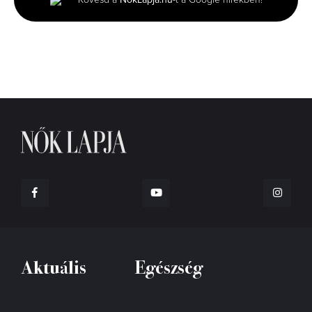
39
seconds
Aktuális
Egészség