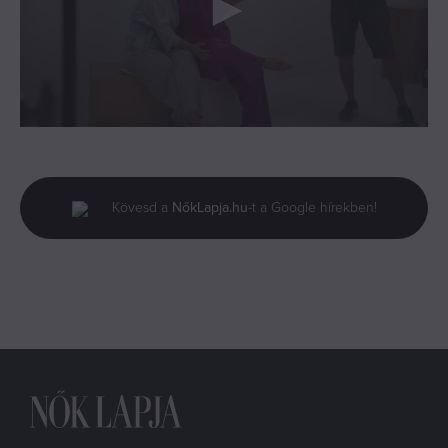
0
seconds
of
5
minutes,
Kövesd a
NőkLapja.hu
-t a Google hírekben!
1
second