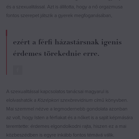
és a szexualitással. Azt is állította, hogy a nő orgazmusa
fontos szerepet játszik a gyerek megfoganásában,
ezért a férfi házastársnak igenis
érdemes törekednie erre.
A szexualitással kapcsolatos tanácsai magyarul is
elolvashatók a
Középkori szexbreviárium
című könyvben.
Mai szemmel nézve a legmodernebb gondolata azonban
az volt, hogy Isten a férfiakat és a nőket is a saját képmására
teremtette: érdemes elgondolkodni rajta, hiszen ez a mai
közbeszédben is egyre inkább fontos témává válik.