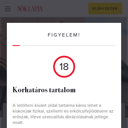
ELŐFIZETEK
FIGYELEM!
18
Korhatáros tartalom
A letölteni kívánt oldal tartalma káros lehet a
kiskorúak fizikai, szellemi és erkölcsifejlődésére az
AKTUÁLIS
erőszak, illeve szexualitás ábrázolásának jellege
miatt.