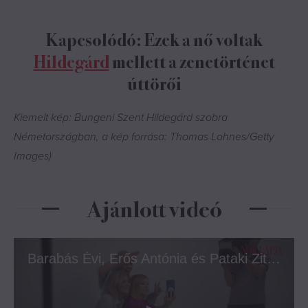
Kapcsolódó: Ezek a nő voltak
Hildegárd
mellett a zenetörténet
úttörői
Kiemelt kép: Bungeni Szent Hildegárd szobra
Németországban, a kép forrása: Thomas Lohnes/Getty
Images)
Ajánlott videó
Barabás Évi, Erős Antónia és Pataki Zita a Nők Lapja címlapján