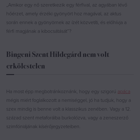
„Amikor egy nő szeretkezik egy férfival, az agyában lévő
hőérzet, amely érzéki gyönyört hoz magával, az aktus
során ennek a gyönyörnek az ízét közvetíti, és előhívja a
férfi magjának a kibocsátását”?
Bingeni Szent Hildegárd nem volt
erkölcstelen
Ha most épp megbotránkoznánk, hogy egy szigorú
apáca
mégis miért foglalkozott a nemiséggel, jó ha tudjuk, hogy a
szex mindig is benne volt a klasszikus zenében. Vagy a 12.
század szent metaforáiba burkolózva, vagy a zeneszerző
szimfóniájának kísérőjegyzeteiben.