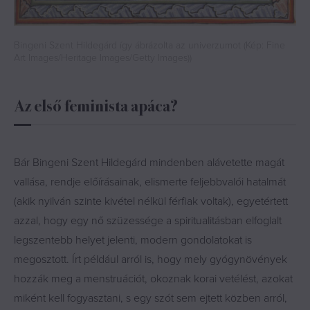
Bingeni Szent Hildegárd így ábrázolta az univerzumot (Kép: Fine
Art Images/Heritage Images/Getty Images))
Az első feminista apáca?
Bár Bingeni Szent Hildegárd mindenben alávetette magát
vallása, rendje előírásainak, elismerte feljebbvalói hatalmát
(akik nyilván szinte kivétel nélkül férfiak voltak), egyetértett
azzal, hogy egy nő szüzessége a spiritualitásban elfoglalt
legszentebb helyet jelenti, modern gondolatokat is
megosztott. Írt például arról is, hogy mely gyógynövények
hozzák meg a menstruációt, okoznak korai vetélést, azokat
miként kell fogyasztani, s egy szót sem ejtett közben arról,