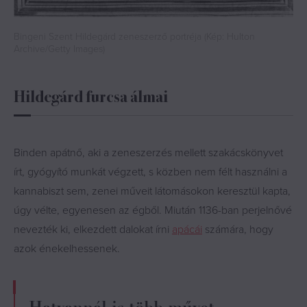
Bingeni Szent Hildegárd zeneszerző portréja (Kép: Hulton
Archive/Getty Images)
Hildegárd furcsa álmai
Binden apátnő, aki a zeneszerzés mellett szakácskönyvet
írt, gyógyító munkát végzett, s közben nem félt használni a
kannabiszt sem, zenei műveit látomásokon keresztül kapta,
úgy vélte, egyenesen az égből. Miután 1136-ban perjelnővé
nevezték ki, elkezdett dalokat írni
apácái
számára, hogy
azok énekelhessenek.
Hatvannál is több művet