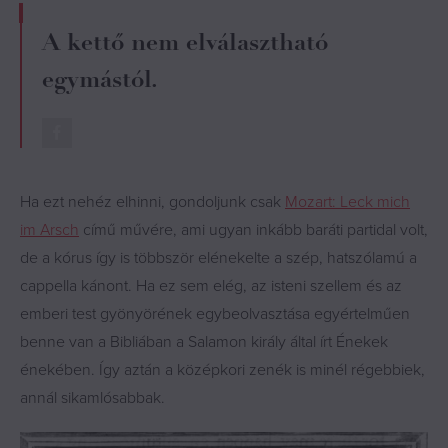
A kettő nem elválasztható
egymástól.
Ha ezt nehéz elhinni, gondoljunk csak
Mozart: Leck mich
im Arsch
című művére, ami ugyan inkább baráti partidal volt,
de a kórus így is többször elénekelte a szép, hatszólamú a
cappella kánont. Ha ez sem elég, az isteni szellem és az
emberi test gyönyörének egybeolvasztása egyértelműen
benne van a Bibliában a Salamon király által írt Énekek
énekében. Így aztán a középkori zenék is minél régebbiek,
annál sikamlósabbak.