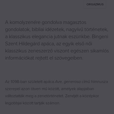
ORGAZMUS
A komolyzenére gondolva magasztos
gondolatok, bibliai idézetek, nagyívű történetek,
a klasszikus elegancia jutnak eszünkbe. Bingeni
Szent Hildegárd apáca, az egyik első női
klasszikus zeneszerző viszont egészen sikamlós
információkat rejtett el szövegeiben.
Az 1098-ban született apáca
Ave, generosa
című himnusza
szerepel azon ötven mű között, amelyek alapjaiban
változtatták meg a zenetörténetet. Zenéjét a középkor
legjobbjai között tartják számon.