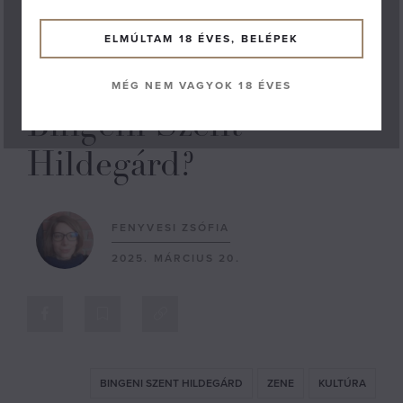
Középkori apáca írt
először a női
ELMÚLTAM 18 ÉVES, BELÉPEK
orgazmusról – Ki volt
MÉG NEM VAGYOK 18 ÉVES
Bingeni Szent
Hildegárd?
FENYVESI ZSÓFIA
2025. MÁRCIUS 20.
BINGENI SZENT HILDEGÁRD
ZENE
KULTÚRA