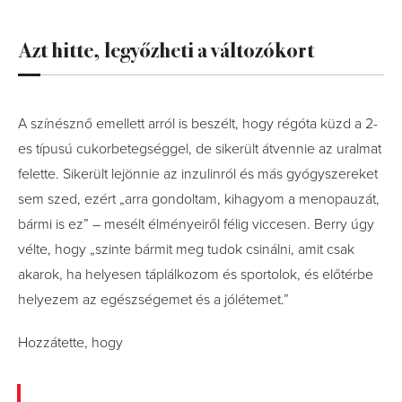
Azt hitte, legyőzheti a változókort
A színésznő emellett arról is beszélt, hogy régóta küzd a 2-
es típusú cukorbetegséggel, de sikerült átvennie az uralmat
felette. Sikerült lejönnie az inzulinról és más gyógyszereket
sem szed, ezért „arra gondoltam, kihagyom a menopauzát,
bármi is ez” – mesélt élményeiről félig viccesen. Berry úgy
vélte, hogy „szinte bármit meg tudok csinálni, amit csak
akarok, ha helyesen táplálkozom és sportolok, és előtérbe
helyezem az egészségemet és a jólétemet.”
Hozzátette, hogy