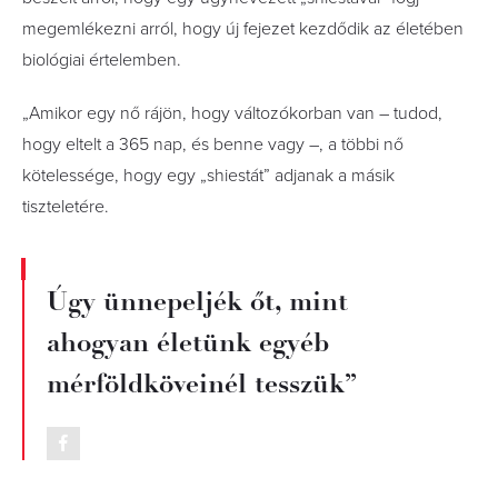
megemlékezni arról, hogy új fejezet kezdődik az életében
biológiai értelemben.
„Amikor egy nő rájön, hogy változókorban van – tudod,
hogy eltelt a 365 nap, és benne vagy –, a többi nő
kötelessége, hogy egy „shiestát” adjanak a másik
tiszteletére.
Úgy ünnepeljék őt, mint
ahogyan életünk egyéb
mérföldköveinél tesszük”