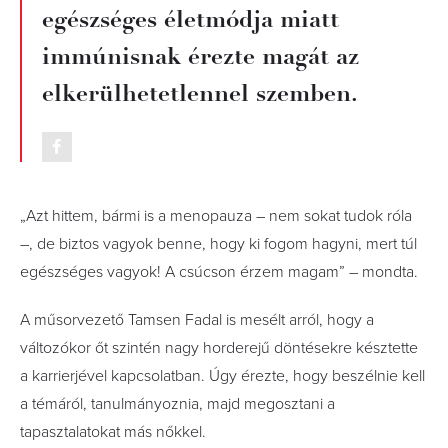
egészséges életmódja miatt
immúnisnak érezte magát az
elkerülhetetlennel szemben.
„Azt hittem, bármi is a menopauza – nem sokat tudok róla
–, de biztos vagyok benne, hogy ki fogom hagyni, mert túl
egészséges vagyok! A csúcson érzem magam” – mondta.
A műsorvezető Tamsen Fadal is mesélt arról, hogy a
változókor őt szintén nagy horderejű döntésekre késztette
a karrierjével kapcsolatban. Úgy érezte, hogy beszélnie kell
a témáról, tanulmányoznia, majd megosztani a
tapasztalatokat más nőkkel.