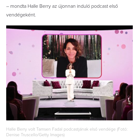
– mondta Halle Berry az újonnan induló podcast első
vendégeként.
Halle Berry volt Tamsen Fadal podcastjának első vendége (Fotó:
Denise Truscello/Getty Images)