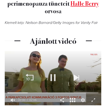
perimenopauza tüneteit
Halle Berry
orvosa
Kiemelt kép: Neilson Barnard/Getty Images for Vanity Fair
Ajánlott videó
00:01
02:06