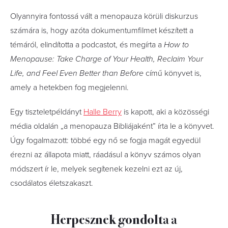
Olyannyira fontossá vált a menopauza körüli diskurzus
számára is, hogy azóta dokumentumfilmet készített a
témáról, elindította a podcastot, és megírta a
How to
Menopause: Take Charge of Your Health, Reclaim Your
Life, and Feel Even Better than Before
című könyvet is,
amely a hetekben fog megjelenni.
Egy tiszteletpéldányt
Halle Berry
is kapott, aki a közösségi
média oldalán „a menopauza Bibliájaként” írta le a könyvet.
Úgy fogalmazott: többé egy nő se fogja magát egyedül
érezni az állapota miatt, ráadásul a könyv számos olyan
módszert ír le, melyek segítenek kezelni ezt az új,
csodálatos életszakaszt.
Herpesznek gondolta a