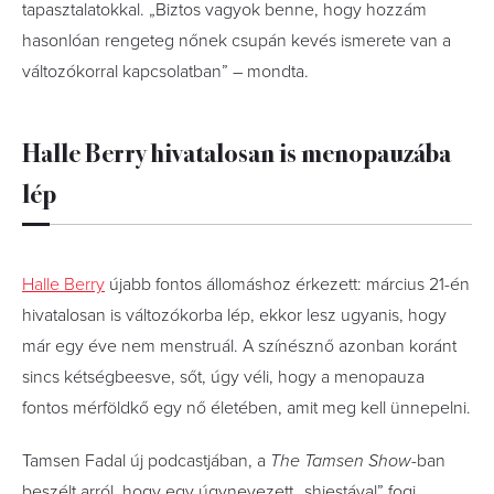
tapasztalatokkal. „Biztos vagyok benne, hogy hozzám
hasonlóan rengeteg nőnek csupán kevés ismerete van a
változókorral kapcsolatban” – mondta.
Halle Berry hivatalosan is menopauzába
lép
Halle Berry
újabb fontos állomáshoz érkezett: március 21-én
hivatalosan is változókorba lép, ekkor lesz ugyanis, hogy
már egy éve nem menstruál. A színésznő azonban koránt
sincs kétségbeesve, sőt, úgy véli, hogy a menopauza
fontos mérföldkő egy nő életében, amit meg kell ünnepelni.
Tamsen Fadal új podcastjában, a
The Tamsen Show
-ban
beszélt arról, hogy egy úgynevezett „shiestával” fogj