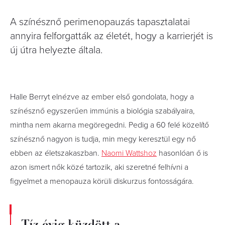
A színésznő perimenopauzás tapasztalatai
annyira felforgatták az életét, hogy a karrierjét is
új útra helyezte általa.
Halle Berryt elnézve az ember első gondolata, hogy a
színésznő egyszerűen immúnis a biológia szabályaira,
mintha nem akarna megöregedni. Pedig a 60 felé közelítő
színésznő nagyon is tudja, min megy keresztül egy nő
ebben az életszakaszban.
Naomi Wattshoz
hasonlóan ő is
azon ismert nők közé tartozik, aki szeretné felhívni a
figyelmet a menopauza körüli diskurzus fontosságára.
Tíz évig küzdött a