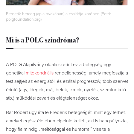
Frederik herceg (apja nyakában) a családja körében (Fotó:
polgfoundation.org)
Mi is a POLG szindróma?
A POLG Alapítvány oldala szerint ez a betegség egy
genetikai
mitokondriális
rendellenesség, amely megfosztja a
test sejtjeit az energiától, és ezáltal progresszív, több szervet
érintő (agy, idegek, máj, belek, izmok, nyelés, szemfunkció
stb.) működési zavart és elégtelenséget okoz.
Bár Róbert úgy írta le Frederik betegségét, mint egy terhet,
amelyet egész életében cipelnie kellett, azt is hangsúlyozta,
hogy fia mindig „méltósággal és humorral” viselte a