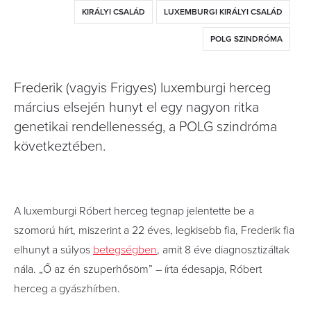
KIRÁLYI CSALÁD
LUXEMBURGI KIRÁLYI CSALÁD
POLG SZINDRÓMA
Frederik (vagyis Frigyes) luxemburgi herceg
március elsején hunyt el egy nagyon ritka
genetikai rendellenesség, a POLG szindróma
következtében.
A luxemburgi Róbert herceg tegnap jelentette be a
szomorú hírt, miszerint a 22 éves, legkisebb fia, Frederik fia
elhunyt a súlyos
betegségben
, amit 8 éve diagnosztizáltak
nála. „Ő az én szuperhősöm” – írta édesapja, Róbert
herceg a gyászhírben.