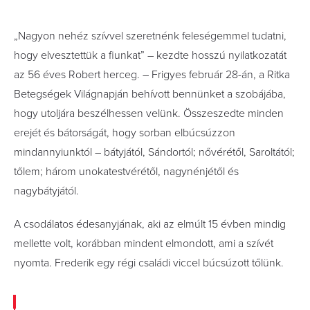
„Nagyon nehéz szívvel szeretnénk feleségemmel tudatni,
hogy elvesztettük a fiunkat” – kezdte hosszú nyilatkozatát
az 56 éves Robert herceg. – Frigyes február 28-án, a Ritka
Betegségek Világnapján behívott bennünket a szobájába,
hogy utoljára beszélhessen velünk. Összeszedte minden
erejét és bátorságát, hogy sorban elbúcsúzzon
mindannyiunktól – bátyjától, Sándortól; nővérétől, Saroltától;
tőlem; három unokatestvérétől, nagynénjétől és
nagybátyjától.
A csodálatos édesanyjának, aki az elmúlt 15 évben mindig
mellette volt, korábban mindent elmondott, ami a szívét
nyomta. Frederik egy régi családi viccel búcsúzott tőlünk.