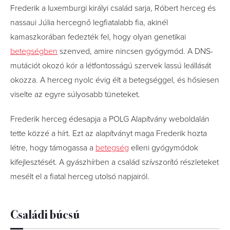
Frederik a luxemburgi királyi család sarja, Róbert herceg és
nassaui Júlia hercegnő legfiatalabb fia, akinél
kamaszkorában fedezték fel, hogy olyan genetikai
betegségben
szenved, amire nincsen gyógymód. A DNS-
mutációt okozó kór a létfontosságú szervek lassú leállását
okozza. A herceg nyolc évig élt a betegséggel, és hősiesen
viselte az egyre súlyosabb tüneteket.
Frederik herceg édesapja a POLG Alapítvány weboldalán
tette közzé a hírt. Ezt az alapítványt maga Frederik hozta
létre, hogy támogassa a
betegség
elleni gyógymódok
kifejlesztését. A gyászhírben a család szívszorító részleteket
mesélt el a fiatal herceg utolsó napjairól.
Családi búcsú