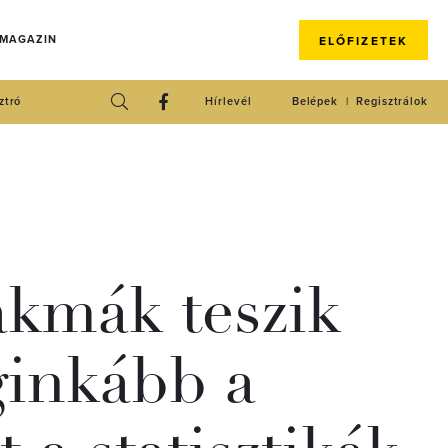
 MAGAZIN
ELŐFIZETEK
ztró
Hírlevél
Belépek
Regisztrálok
akmák teszik
ginkább a