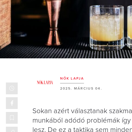
NŐK LAPJA
2025. MÁRCIUS 04.
Sokan azért választanak szakma
munkából adódó problémák így k
lesz. De ez a taktika sem minde