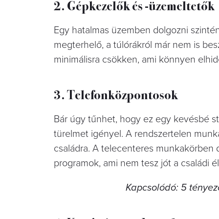
2. Gépkezelők és -üzemeltetők
Egy hatalmas üzemben dolgozni szintén 
megterhelő, a túlórákról már nem is bes
minimálisra csökken, ami könnyen elhi
3. Telefonközpontosok
Bár úgy tűnhet, hogy ez egy kevésbé str
türelmet igényel. A rendszertelen munka
családra. A telecenteres munkakörben 
programok, ami nem tesz jót a családi é
Kapcsolódó: 5 tényez