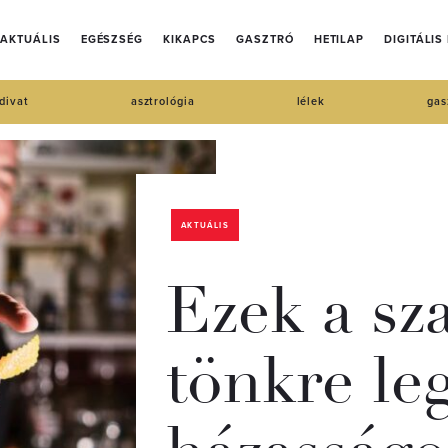
AKTUÁLIS
EGÉSZSÉG
KIKAPCS
GASZTRÓ
HETILAP
DIGITÁLIS
divat
asztrológia
lélek
gas
AKTUÁLIS
Ezek a sz
tönkre le