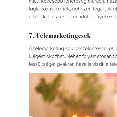
miatt kevesebb lehetőség marad a háza
foglalkozást űznek, nehezen fogadják e
érteni kell és rengeteg időt igényel ez 
7. Telemarketingesek
A telemarketing sok beszélgetéssel és ál
kiégést okozhat. Nehéz folyamatosan töl
feszültséget gyakran haza is viszik a t