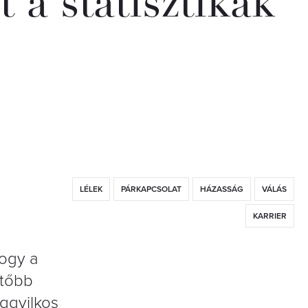
 a statisztikák
LÉLEK
PÁRKAPCSOLAT
HÁZASSÁG
VÁLÁS
KARRIER
ogy a
rtőbb
ggyilkos