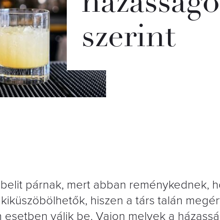
házasságot
szerint
belit párnak, mert abban reménykednek, h
iküszöbölhetők, hiszen a társ talán megé
n esetben válik be. Vajon melyek a házassá