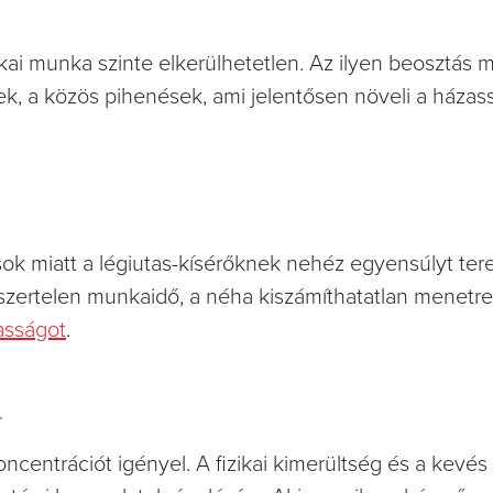
kai munka szinte elkerülhetetlen. Az ilyen beosztás m
, a közös pihenések, ami jelentősen növeli a házas
sok miatt a légiutas-kísérőknek nehéz egyensúlyt ter
szertelen munkaidő, a néha kiszámíthatatlan menetr
asságot
.
a
ncentrációt igényel. A fizikai kimerültség és a kevé