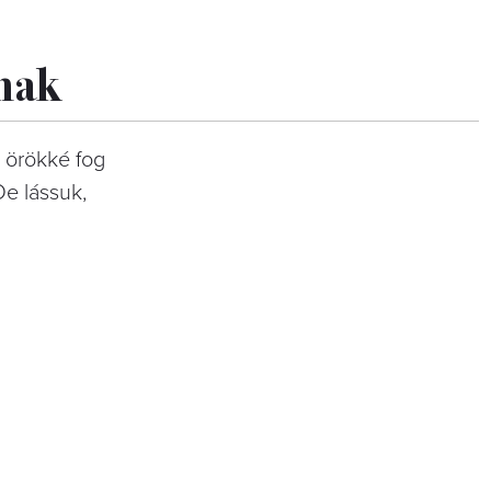
snak
 örökké fog
De lássuk,