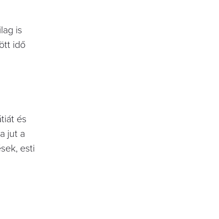
lag is
ött idő
tiát és
 jut a
ek, esti