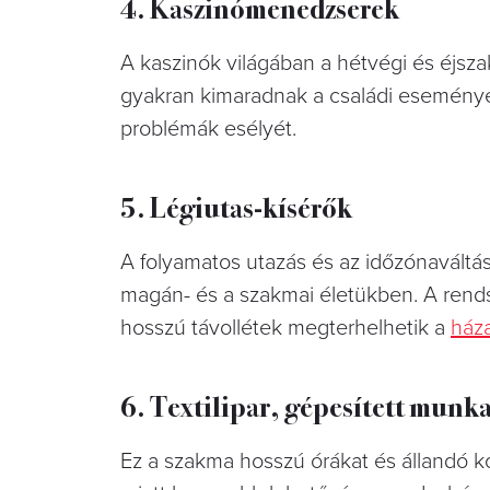
4. Kaszinómenedzserek
A kaszinók világában a hétvégi és éjsza
gyakran kimaradnak a családi események
problémák esélyét.
5. Légiutas-kísérők
A folyamatos utazás és az időzónaváltá
magán- és a szakmai életükben. A rend
hosszú távollétek megterhelhetik a
ház
6. Textilipar, gépesített munk
Ez a szakma hosszú órákat és állandó ko