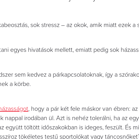
abeosztás, sok stressz – az okok, amik miatt ezek a
tani egyes hivatások mellett, emiatt pedig sok házass
ndszer sem kedvez a párkapcsolatoknak, így a szórak
nek a körbe.
házasságot
, hogy a pár két fele máskor van ébren: az
nappal irodában ül. Azt is nehéz tolerálni, ha az egy
 együtt töltött időszakokban is ideges, feszült. És mi
sszíroz tökéletes testű sportolókat vagy táncosnőket