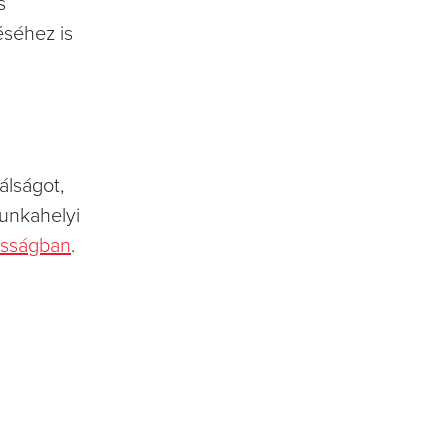
s
éséhez is
álságot,
munkahelyi
asságban
.