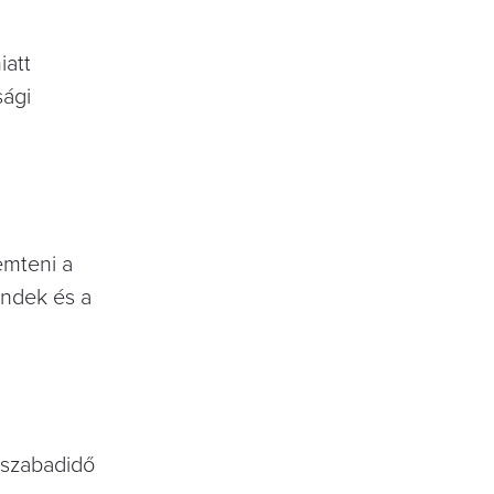
iatt
sági
emteni a
endek és a
s szabadidő