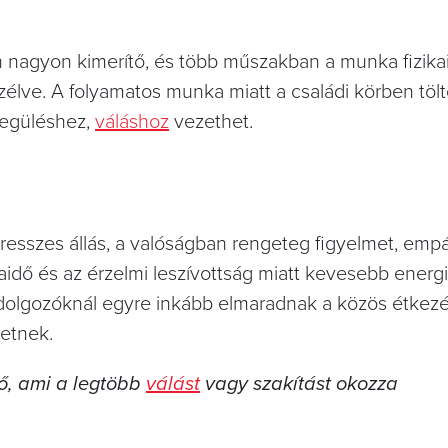
nagyon kimerítő, és több műszakban a munka fizikai
zélve. A folyamatos munka miatt a családi körben tölt
degüléshez,
váláshoz
vezethet.
esszes állás, a valóságban rengeteg figyelmet, empá
idő és az érzelmi leszívottság miatt kevesebb energia
dolgozóknál egyre inkább elmaradnak a közös étkezés
letnek.
ő, ami a legtöbb
válást
vagy szakítást okozza