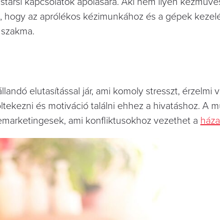
stársi kapcsolatok ápolására. Aki nem ilyen kézműve
l, hogy az aprólékos kézimunkához és a gépek kezel
a szakma.
landó elutasítással jár, ami komoly stresszt, érzelmi v
tekezni és motiváció találni ehhez a hivatáshoz. A 
elemarketingesek, ami konfliktusokhoz vezethet a
ház