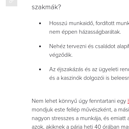
szakmák?
Hosszú munkaidő, fordított munk
nem éppen házasságbarátak.
Nehéz tervezni és családot alapí
végződik.
Az éjszakázás és az ügyeleti re
és a kaszinók dolgozói is belees
Nem lehet könnyű úgy fenntartani egy
mondjuk este fellép művészként, a másik 
nagyon stresszes a munkája, és emiatt az
azok, akiknek a párja heti 40 órában ma