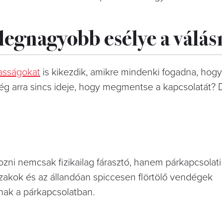
legnagyobb esélye a válá
asságokat
is kikezdik, amikre mindenki fogadna, hogy
 még arra sincs ideje, hogy megmentse a kapcsolatát? 
zni nemcsak fizikailag fárasztó, hanem párkapcsolati
szakok és az állandóan spiccesen flörtölő vendégek
nak a párkapcsolatban.