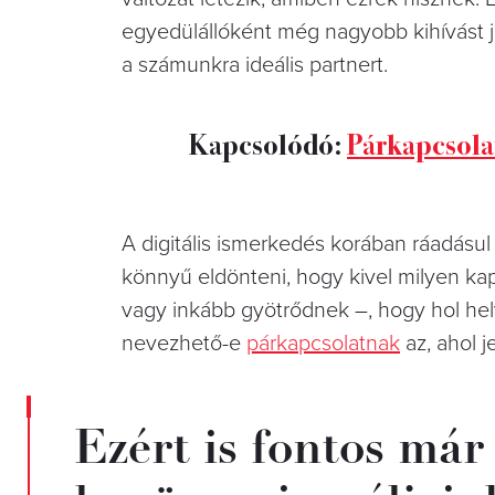
egyedülállóként még nagyobb kihívást j
a számunkra ideális partnert.
Kapcsolódó:
Párkapcsola
A digitális ismerkedés korában ráadásul
könnyű eldönteni, hogy kivel milyen kap
vagy inkább gyötrődnek –, hogy hol he
nevezhető-e
párkapcsolatnak
az, ahol j
Ezért is fontos már