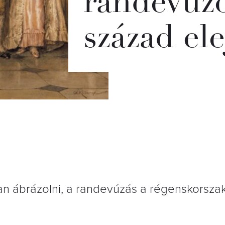
randevúzot
század el
san ábrázolni, a randevúzás a régenskorsz