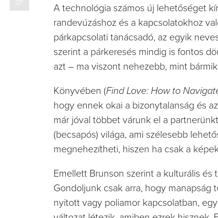
A technológia számos új lehetőséget kín
randevúzáshoz és a kapcsolatokhoz való
párkapcsolati tanácsadó, az egyik neve
szerint a párkeresés mindig is fontos dön
azt – ma viszont nehezebb, mint bármik
Könyvében (
Find Love: How to Navigat
hogy ennek okai a bizonytalanság és az
már jóval többet várunk el a partnerünkt
(becsapós) világa, ami szélesebb lehet
megnehezítheti, hiszen ha csak a képeket
Emellett Brunson szerint a kulturális és 
Gondoljunk csak arra, hogy manapság tö
nyitott vagy poliamor kapcsolatban, egy
változat létezik, amiben ezrek hisznek. 