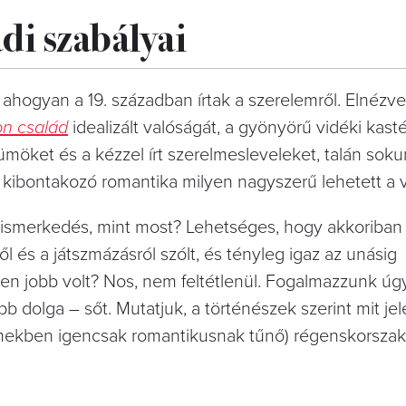
di szabályai
 ahogyan a 19. században írtak a szerelemről. Elnézv
on család
idealizált valóságát, a gyönyörű vidéki kasté
möket és a kézzel írt szerelmesleveleket, talán sok
n kibontakozó romantika milyen nagyszerű lehetett a 
ismerkedés, mint most? Lehetséges, hogy akkoriban
 és a játszmázásról szólt, és tényleg igaz az unásig
den jobb volt? Nos, nem feltétlenül. Fogalmazzunk úg
olga – sőt. Mutatjuk, a történészek szerint mit jel
ilmekben igencsak romantikusnak tűnő) régenskorsza