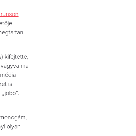
Brunson
etője
megtartani
u
) kifejtette,
e vágyva ma
i média
et is
 „jobb”.
k monogám,
yi olyan