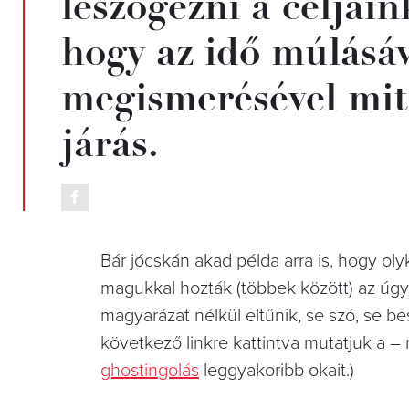
leszögezni a céljain
hogy az idő múlásáv
megismerésével mit
járás.
Bár jócskán akad példa arra is, hogy o
magukkal hozták (többek között) az úgyn
magyarázat nélkül eltűnik, se szó, se be
következő linkre kattintva mutatjuk a – 
ghostingolás
leggyakoribb okait.)