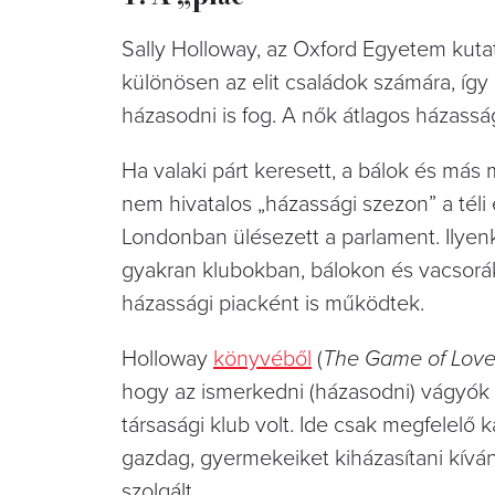
Sally Holloway, az Oxford Egyetem kutat
különösen az elit családok számára, így
házasodni is fog. A nők átlagos házassá
Ha valaki párt keresett, a bálok és más
nem hivatalos „házassági szezon” a téli 
Londonban ülésezett a parlament. Ilyen
gyakran klubokban, bálokon és vacsorák
házassági piacként is működtek.
Holloway
könyvéből
(
The Game of Love 
hogy az ismerkedni (házasodni) vágyók
társasági klub volt. Ide csak megfelelő
gazdag, gyermekeiket kiházasítani kíván
szolgált.