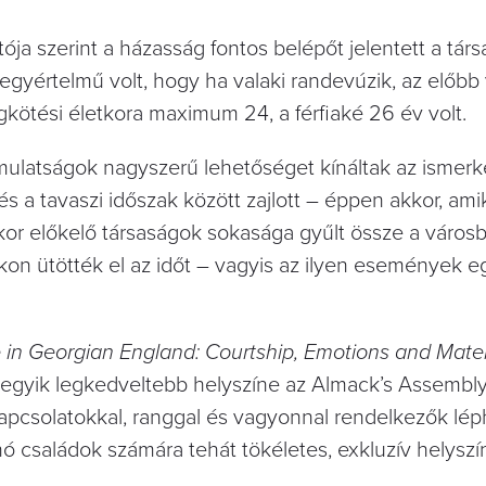
ója szerint a házasság fontos belépőt jelentett a tár
 egyértelmű volt, hogy ha valaki randevúzik, az előb
gkötési életkora maximum 24, a férfiaké 26 év volt.
 mulatságok nagyszerű lehetőséget kínáltak az ismer
és a tavaszi időszak között zajlott – éppen akkor, ami
kor előkelő társaságok sokasága gyűlt össze a városb
on ütötték el az időt – vagyis az ilyen események eg
in Georgian England: Courtship, Emotions and Mater
 egyik legkedveltebb helyszíne az Almack’s Assemb
 kapcsolatokkal, ranggal és vagyonnal rendelkezők lép
ó családok számára tehát tökéletes, exkluzív helyszí