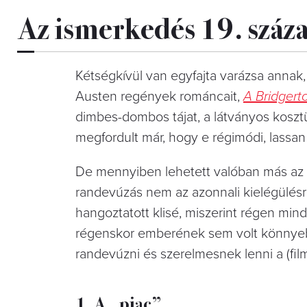
Az ismerkedés 19. száza
Kétségkívül van egyfajta varázsa annak,
Austen regények románcait,
A
Bridgert
dimbes-dombos tájat, a látványos kosztü
megfordult már, hogy e régimódi, lassa
De mennyiben lehetett valóban más az 
randevúzás nem az azonnali kielégülésről
hangoztatott klisé, miszerint régen min
régenskor emberének sem volt könnyebb d
randevúzni és szerelmesnek lenni a (f
1. A „piac”