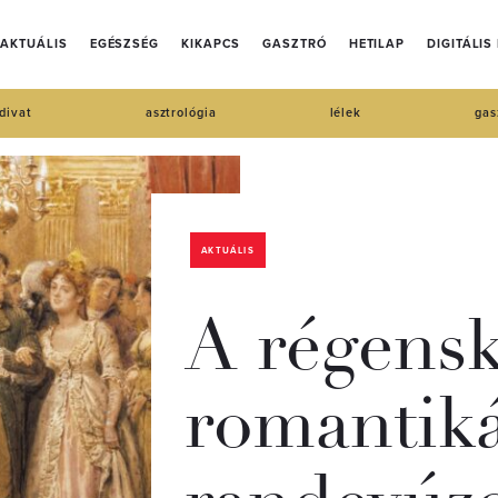
AKTUÁLIS
EGÉSZSÉG
KIKAPCS
GASZTRÓ
HETILAP
DIGITÁLIS
divat
asztrológia
lélek
gas
AKTUÁLIS
A régensk
romantiká