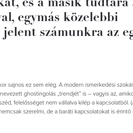
kat, és a másik tudtára 
al, egymás közelebbi
 jelent számunkra az e
lykor sajnos ez sem elég. A modern ismerkedési szoká
evezett ghostingolás „trendjét” is – vagyis az, amiko
széd, felelősséget nem vállalva kilép a kapcsolatból. 
nemcsak szerelmi, de a baráti kapcsolatokat is érintő