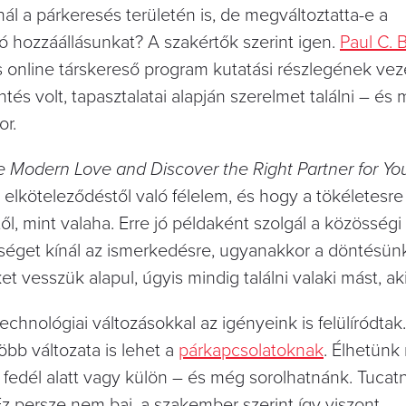
ál a párkeresés területén is, de megváltoztatta-e a
 hozzáállásunkat? A szakértők szerint igen.
Paul C. 
s online társkereső program kutatási részlegének vez
tés volt, tapasztalatai alapján szerelmet találni – és 
or.
e Modern Love and Discover the Right Partner for Yo
 elköteleződéstől való félelem, és hogy a tökéletesr
ől, mint valaha. Erre jó példaként szolgál a közösség
őséget kínál az ismerkedésre, ugyanakkor a döntésünk
 vesszük alapul, úgyis mindig találni valaki mást, aki
technológiai változásokkal az igényeink is felülíródtak.
bb változata is lehet a
párkapcsolatoknak
. Élhetün
 fedél alatt vagy külön – és még sorolhatnánk. Tucatn
Ez persze nem baj, a szakember szerint így viszont