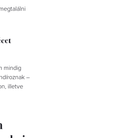
megtalálni
écet
em mindig
ondíroznak –
, illetve
n