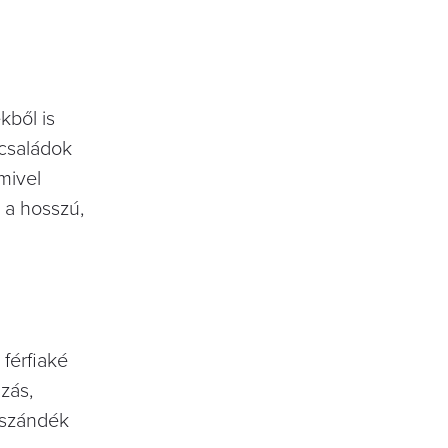
kből is
 családok
mivel
 a hosszú,
férfiaké
zás,
s szándék