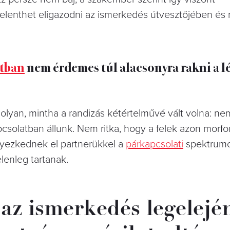
elenthet eligazodni az ismerkedés útvesztőjében és 
tban
nem érdemes túl alacsonyra rakni a l
 olyan, mintha a randizás kétértelművé vált volna: n
csolatban állunk. Nem ritka, hogy a felek azon morf
lyezkednek el partnerükkel a
párkapcsolati
spektrumon
elenleg tartanak.
 az ismerkedés legelejé