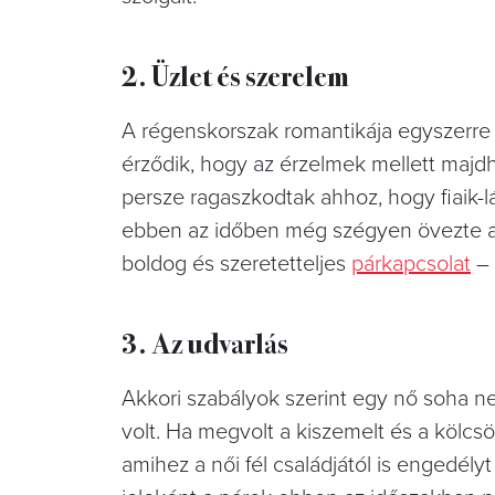
2. Üzlet és szerelem
A régenskorszak romantikája egyszerre v
érződik, hogy az érzelmek mellett majd
persze ragaszkodtak ahhoz, hogy fiaik-l
ebben az időben még szégyen övezte a vá
boldog és szeretetteljes
párkapcsolat
– 
3. Az udvarlás
Akkori szabályok szerint egy nő soha n
volt. Ha megvolt a kiszemelt és a kölcs
amihez a női fél családjától is engedély