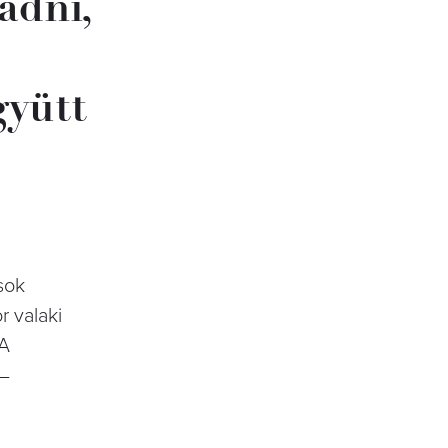
adni,
gyütt
sok
r valaki
(A
 –