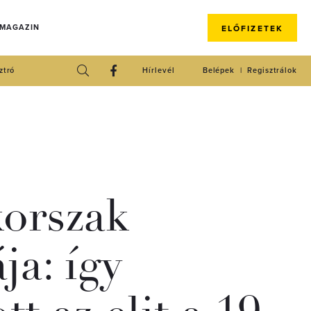
 MAGAZIN
ELŐFIZETEK
ztró
Hírlevél
Belépek
Regisztrálok
orszak
ja: így