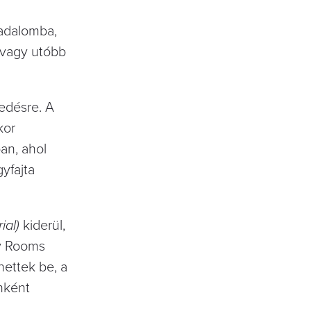
sadalomba,
b vagy utóbb
kedésre. A
kor
an, ahol
yfajta
ial)
kiderül,
ly Rooms
hettek be, a
nként