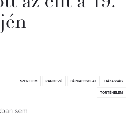
t az elit a 19.
ején
SZERELEM
RANDEVÚ
PÁRKAPCSOLAT
HÁZASSÁG
TÖRTÉNELEM
akban sem