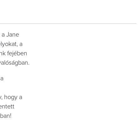
e a Jane
lyokat, a
unk fejében
valóságban.
 a
y, hogy a
entett
kban!