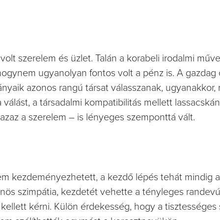
olt szerelem és üzlet. Talán a korabeli irodalmi műve
hogynem ugyanolyan fontos volt a pénz is. A gazdag
ányaik azonos rangú társat válasszanak, ugyanakkor, 
lást, a társadalmi kompatibilitás mellett lassacskán
azaz a szerelem – is lényeges szemponttá vált.
em kezdeményezhetett, a kezdő lépés tehát mindig a 
önös szimpátia, kezdetét vehette a tényleges randevú
t kellett kérni. Külön érdekesség, hogy a tisztessége