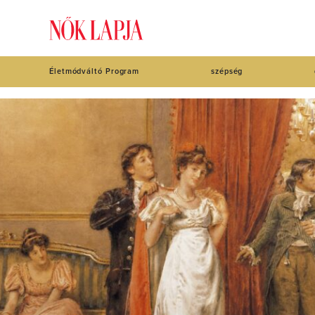
Életmódváltó Program
szépség