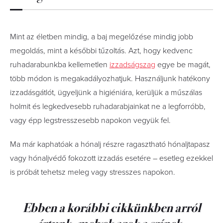
Mint az életben mindig, a baj megelőzése mindig jobb
megoldás, mint a későbbi tűzoltás. Azt, hogy kedvenc
ruhadarabunkba kellemetlen
izzadságszag
egye be magát,
több módon is megakadályozhatjuk. Használjunk hatékony
izzadásgátlót, ügyeljünk a higiéniára, kerüljük a műszálas
holmit és legkedvesebb ruhadarabjainkat ne a legforróbb,
vagy épp legstresszesebb napokon vegyük fel.
Ma már kaphatóak a hónalj részre ragasztható hónaljtapasz
vagy hónaljvédő fokozott izzadás esetére – esetleg ezekkel
is próbát tehetsz meleg vagy stresszes napokon.
Ebben a korábbi cikkünkben arról
írtunk, melyek azok a színek,