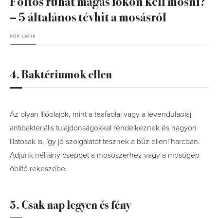
Foltos ruhát magas fokon kell mosni?
– 5 általános tévhit a mosásról
NŐK LAPJA
4. Baktériumok ellen
Az olyan illóolajok, mint a teafaolaj vagy a levendulaolaj
antibakteriális tulajdonságokkal rendelkeznek és nagyon
illatosak is, így jó szolgálatot tesznek a bűz elleni harcban.
Adjunk néhány cseppet a mosószerhez vagy a mosógép
öblítő rekeszébe.
5. Csak nap legyen és fény