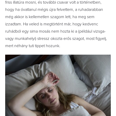
friss illatúra mosni, és további csavar volt a történetben,
hogy ha óvatlanul mégis újra felvettem, a ruhadarabban
még akkor is kellemetlen szagom lett, ha meg sem
izzadtam. Ha veled is megtörtént már, hogy kedvenc
ruhádból egy sima mosás nem hozta ki a (például vizsga-
vagy munkahelyi) stressz okozta erős szagot, most figyelj,
mert néhány tuti tippet hozunk.