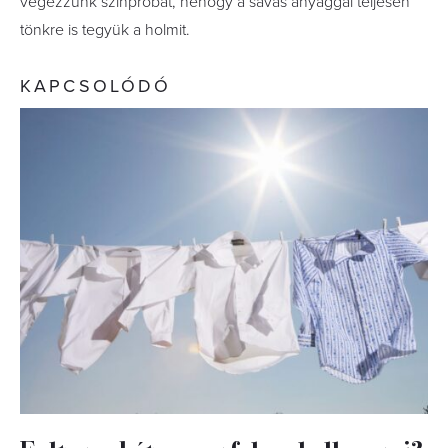
végezzünk színpróbát, nehogy a savas anyaggal teljesen
tönkre is tegyük a holmit.
KAPCSOLÓDÓ