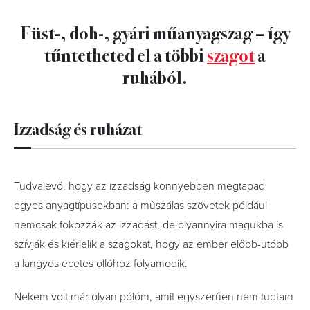
Füst-, doh-, gyári műanyagszag – így
tűntetheted el a többi
szagot
a
ruhából.
Izzadság és ruházat
Tudvalevő, hogy az izzadság könnyebben megtapad
egyes anyagtípusokban: a műszálas szövetek például
nemcsak fokozzák az izzadást, de olyannyira magukba is
szívják és kiérlelik a szagokat, hogy az ember előbb-utóbb
a langyos ecetes ollóhoz folyamodik.
Nekem volt már olyan pólóm, amit egyszerűen nem tudtam