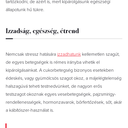
tartózkodni, de azért is, mert kipárolgásunk egészségi
állapotunk hű tükre.
Izzadság, egészség, étrend
Nemcsak stressz hatására
izzadhatunk
kellemetlen szagút,
de egyes betegségek is rémes irányba vihetik el
kipárolgásainkat. A cukorbetegség bizonyos esetekben
édeskés, vagy gyümölcsös szagot okoz, a májelégtelenség
halszagúvá teheti testnedvünket, de nagyon erős
testszagot okoznak egyes vesebetegségek, pajzsmirigy-
rendellenességek, hormonzavarok, bőrfertőzések, sőt, akár
a kábítószer-használat is.