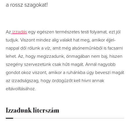
a rossz szagokat!
Az
izzadás
egy egészen természetes testi folyamat, ezt jól
tudjuk. Viszont mindez alig valakit hat meg, amikor éjjel-
nappal dől rólunk a víz, amit még alsóneműnkből is facsarni
lehet. Az, hogy megizzadunk, önmagában nem baj, hiszen
szegény szervezetünk csak hűti magát. Annál nagyobb
gondot okoz viszont, amikor a ruhánkba úgy beveszi magát
az izzadságszag, hogy ördögűzőt kell hívni annak
eltávolításához.
Izzadunk literszám