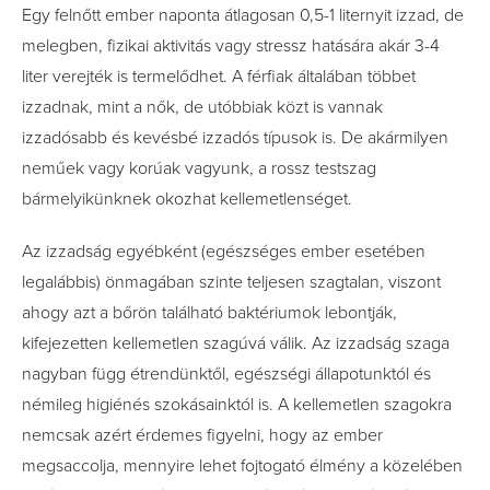
Egy felnőtt ember naponta átlagosan 0,5-1 liternyit izzad, de
melegben, fizikai aktivitás vagy stressz hatására akár 3-4
liter verejték is termelődhet. A férfiak általában többet
izzadnak, mint a nők, de utóbbiak közt is vannak
izzadósabb és kevésbé izzadós típusok is. De akármilyen
neműek vagy korúak vagyunk, a rossz testszag
bármelyikünknek okozhat kellemetlenséget.
Az izzadság egyébként (egészséges ember esetében
legalábbis) önmagában szinte teljesen szagtalan, viszont
ahogy azt a bőrön található baktériumok lebontják,
kifejezetten kellemetlen szagúvá válik. Az izzadság szaga
nagyban függ étrendünktől, egészségi állapotunktól és
némileg higiénés szokásainktól is. A kellemetlen szagokra
nemcsak azért érdemes figyelni, hogy az ember
megsaccolja, mennyire lehet fojtogató élmény a közelében