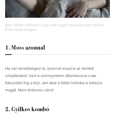
Ilyen időben előfordul, hogy már reggel izzadságszagot érzünk
(Fotó: Getty Images)
1. Moss azonnal
Ha van lehetőséged rá, azonnal mosd ki az érintett
ruhadarabot, mert a szennyesben állomásozva csak
fokozódni fog a bűz, ami akár a többi holmiba is beissza
magát. Nem érdemes várni!
2. Gyilkos kombó