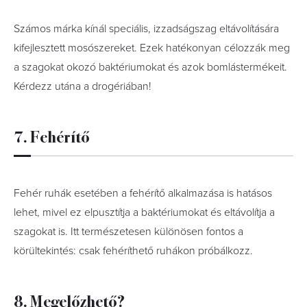
Számos márka kínál speciális, izzadságszag eltávolítására
kifejlesztett mosószereket. Ezek hatékonyan célozzák meg
a szagokat okozó baktériumokat és azok bomlástermékeit.
Kérdezz utána a drogériában!
7. Fehérítő
Fehér ruhák esetében a fehérítő alkalmazása is hatásos
lehet, mivel ez elpusztítja a baktériumokat és eltávolítja a
szagokat is. Itt természetesen különösen fontos a
körültekintés: csak fehéríthető ruhákon próbálkozz.
8. Megelőzhető?