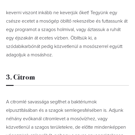
keverni viszont inkább ne keverjük őket! Tegyünk egy
csésze ecetet a mosógép öblítő rekeszébe és futtassunk át
egy programot a szagos holmival, vagy áztassuk a ruhát
egy éjszakán át ecetes vízben. Öblítsük ki, a
szódabikarbónát pedig közvetlenül a mosószerrel együtt
adagoljuk a mosáshoz.
3. Citrom
A citromlé savassága segíthet a baktériumok
elpusztításában és a szagok semlegesítésében is. Adjunk
néhány evőkanál citromlevet a mosóvízhez, vagy
közvetlenül a szagos területekre, de előtte mindenképpen