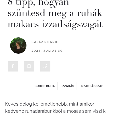
8 tipp, hogyan
szüntesd meg a ruhák
makacs izzadságszagát
BALÁZS BARBI
2024. JÚLIUS 30.
BUDOS RUHA
IZZADÁS
IZZADSÁGSZAG
Kevés dolog kellemetlenebb, mint amikor
kedvenc ruhadarabunkból a mosás sem viszi ki