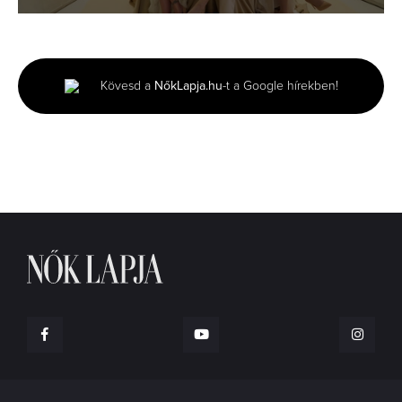
0
seconds
of
43
seconds
Kövesd a
NőkLapja.hu
-t a Google hírekben!