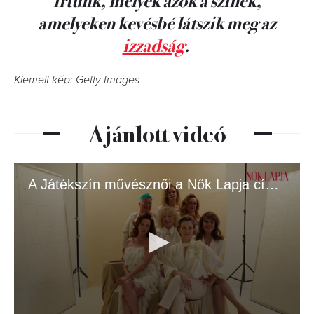
amelyeken kevésbé látszik meg az
izzadság
.
Kiemelt kép: Getty Images
Ajánlott videó
A Játékszín művésznői a Nők Lapja címlapján