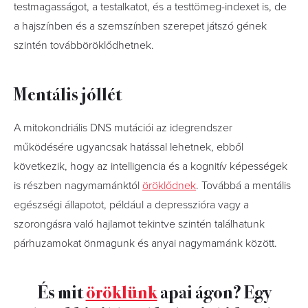
testmagasságot, a testalkatot, és a testtömeg-indexet is, de
a hajszínben és a szemszínben szerepet játszó gének
szintén továbböröklődhetnek.
Mentális jóllét
A mitokondriális DNS mutációi az idegrendszer
működésére ugyancsak hatással lehetnek, ebből
következik, hogy az intelligencia és a kognitív képességek
is részben nagymamánktól
öröklődnek
. Továbbá a mentális
egészségi állapotot, például a depresszióra vagy a
szorongásra való hajlamot tekintve szintén találhatunk
párhuzamokat önmagunk és anyai nagymamánk között.
És mit
öröklünk
apai ágon? Egy