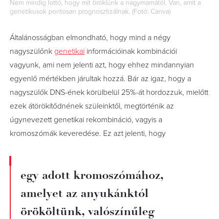
Nem mindig lottó, hogy mit öröklünk a nagymamától. Van, amit a
genetikusok pontosan prognosztizálnak. (Fotó: Canva)
Általánosságban elmondható, hogy mind a négy
nagyszülőnk
genetikai
információinak kombinációi
vagyunk, ami nem jelenti azt, hogy ehhez mindannyian
egyenlő mértékben járultak hozzá. Bár az igaz, hogy a
nagyszülők DNS-ének körülbelül 25%-át hordozzuk, mielőtt
ezek átörökítődnének szüleinktől, megtörténik az
úgynevezett genetikai rekombináció, vagyis a
kromoszómák keveredése. Ez azt jelenti, hogy
egy adott kromoszómához,
amelyet az anyukánktól
örököltünk, valószínűleg