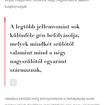
véljük magunkon szüleink vagy nagyszüleink sajátos
tulajdonságait.
A legtöbb jellemvonást sok
különféle gén befolyásolja,
melyek mindkét szülőtől
valamint mind a négy
nagyszülőtől egyaránt
származnak,
ráadásul később még környezetünk is befolyásolja ezek