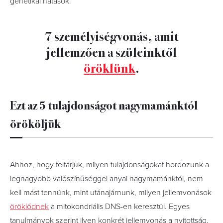
genetikai hatások.
7 személyiségvonás, amit
jellemzően a szüleinktől
öröklünk
.
Ezt az 5 tulajdonságot nagymamánktól
örököljük
Ahhoz, hogy feltárjuk, milyen tulajdonságokat hordozunk a
legnagyobb valószínűséggel anyai nagymamánktól, nem
kell mást tennünk, mint utánajárnunk, milyen jellemvonások
öröklődnek
a mitokondriális DNS-en keresztül. Egyes
tanulmányok szerint ilyen konkrét jellemvonás a nyitottság,