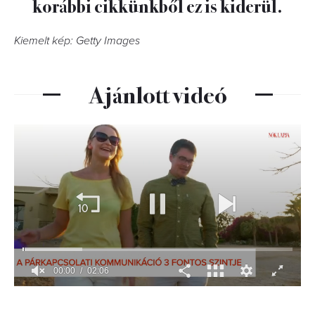
korábbi cikkünkből ez is kiderül.
Kiemelt kép: Getty Images
Ajánlott videó
00:01
02:06
0
seconds
of