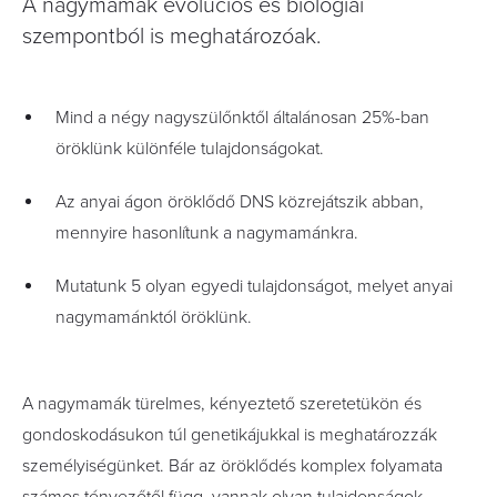
A nagymamák evolúciós és biológiai
szempontból is meghatározóak.
Mind a négy nagyszülőnktől általánosan 25%-ban
öröklünk különféle tulajdonságokat.
Az anyai ágon öröklődő DNS közrejátszik abban,
mennyire hasonlítunk a nagymamánkra.
Mutatunk 5 olyan egyedi tulajdonságot, melyet anyai
nagymamánktól öröklünk.
A nagymamák türelmes, kényeztető szeretetükön és
gondoskodásukon túl genetikájukkal is meghatározzák
személyiségünket. Bár az öröklődés komplex folyamata