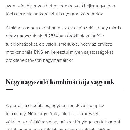
szemszín, bizonyos betegségekre való hajlam) gyakran
több generáción keresztül is nyomon követhetők.
Általánosságban azonban él az az elképzelés, hogy mind a
négy nagyszülőnktől 25%-ban öröklünk különféle
tulajdonságokat, de vajon ismerjük-e, hogy az említett
mitokondriális DNS-en keresztül milyen sajátosságokat
örökítenek tovább nagymamáink?
Négy nagyszülő kombinációja vagyunk
A genetika csodálatos, egyben rendkívül komplex
tudomány. Néha úgy tűnik, mintha a természet
véletlenszerű játéka volna, máskor ténylegesen felismerni