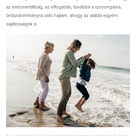
az extrovertáltság, az elfogadás, továbbá a szorongásra,
önbizalomhiányra való hajlam, ahogy az alábbi egyéni
sajátosságok is.
Az is örökletes lehet, hogy társaságban hogyan viselkedünk, hogy