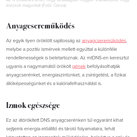
érezzük magunkat (Fotó: Canva)
Anyagcsereműködés
Az egyik ilyen öröklött sajátosság az
anyagcsereműködés
,
melybe a pozitív ismérvek mellett egyúttal a különféle
rendellenességek is beletartoznak. Az mtDNS-en keresztül
ugyanis a nagymamától örökölt
gének
befolyásolhatják
anyagcserénket, energiaszintünket, a zsírégetést, a fizikai
állóképességünket és a kalóriafelhasználást is.
Izmok egészsége
Ez az átörökített DNS anyagcserénken túl egyaránt kihat
sejtjeink energia-előállító és tároló folyamataira, tehát