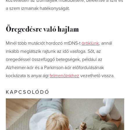
közvetetten az izomsejtek működésére, beleértve a szív és
a szem izmainak hatékonyságát.
Öregedésre való hajlam
Minél több mutációt hordozó mtDNS-t
öröklünk
, annál
inkább meglátszik rajtunk az idő vasfoga. Sőt, az
öregedéssel összefüggő betegségek, például az
Alzheimer-kór és a Parkinson-kór előfordulásának
kockázata is anyai ági
felmenőinkhez
vezethető vissza.
KAPCSOLÓDÓ