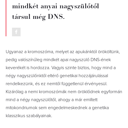
mindkét anyai nagyszülőtől
társul még DNS.
Ugyanaz a kromoszóma, melyet az apukánktól örököltünk,
pedig valószínűleg mindkét apai nagyszülő DNS-ének
keverékét is hordozza. Vagyis szinte biztos, hogy mind a
négy nagyszülőnktől eltérő genetikai hozzájárulással
rendelkezünk, és ez nemtől függetlenül érvényesül.
Kizárólag a nemi kromoszómák nem öröklődnek egyformán
mind a négy nagyszülőtől, ahogy a már említett
mitokondriumok sem engedelmeskednek a genetika
klasszikus szabályainak.