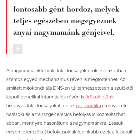
fontosabb gént hordoz, melyek
teljes egészében megegyeznek
anyai nagymamánk génjeivel.
A nagymamáinktól való tulajdonságok öröklése azonban
számos egyéb mechanizmus révén is megtörténhet. Az
említett mitokondriális DNS-en túl természetesen a szülőktől
kapott genetikai információk révén is
örökölhetünk
bizonyos tulajdonságokat, de az
epigenetika
(környezeti
hatások) és a transzgenerációs befolyás is közrejátszhat
abban, mennyire hasonlítunk a nagymamánkra. Lássuk,
milyen jellemzőket befolyásolnak leginkább ezek a felsorolt