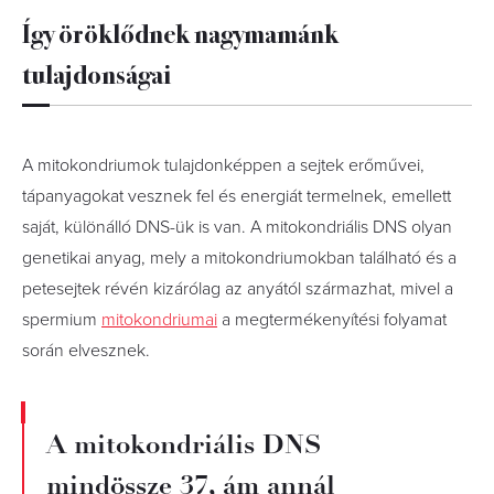
Így öröklődnek nagymamánk
tulajdonságai
A mitokondriumok tulajdonképpen a sejtek erőművei,
tápanyagokat vesznek fel és energiát termelnek, emellett
saját, különálló DNS-ük is van. A mitokondriális DNS olyan
genetikai anyag, mely a mitokondriumokban található és a
petesejtek révén kizárólag az anyától származhat, mivel a
spermium
mitokondriumai
a megtermékenyítési folyamat
során elvesznek.
A mitokondriális DNS
mindössze 37, ám annál