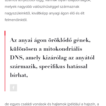
számos tényezőtől függ, vannak olyan tulajdonságok,
melyek nagyobb valószínűséggel származnak
nagyszüleinktől, kiváltképp anyagi ágon élő és élt
felmenőinktől.
Az anyai ágon öröklődő gének,
különösen a mitokondriális
DNS, amely kizárólag az anyától
származik, specifikus hatással
bírhat,
de egyes családi vonások és hajlamok (például a hajszín, a