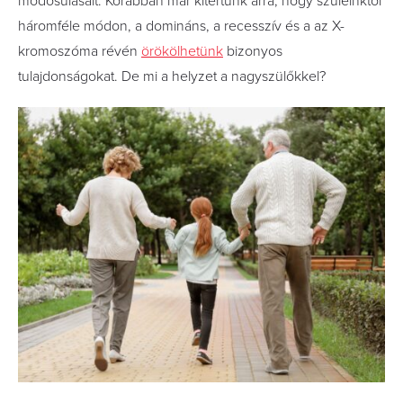
módosulásait. Korábban már kitértünk arra, hogy szüleinktől
háromféle módon, a domináns, a recesszív és a az X-
kromoszóma révén
örökölhetünk
bizonyos
tulajdonságokat. De mi a helyzet a nagyszülőkkel?