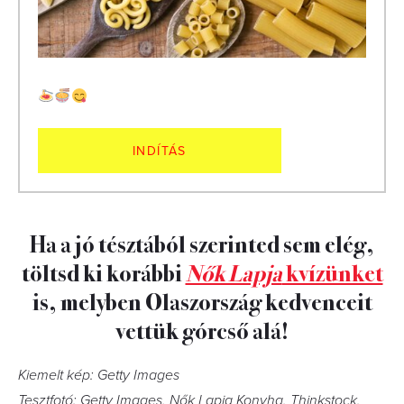
INDÍTÁS
Ha a jó tésztából szerinted sem elég,
töltsd ki korábbi
Nők Lapja
kvízünket
is, melyben Olaszország kedvenceit
vettük górcső alá!
Kiemelt kép: Getty Images
Tesztfotó: Getty Images, Nők Lapja Konyha, Thinkstock,