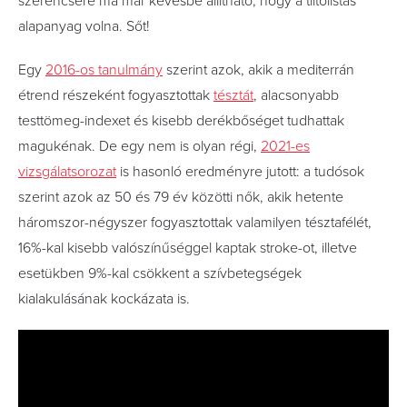
szerencsére ma már kevésbé állítható, hogy a tiltólistás
alapanyag volna. Sőt!
Egy
2016-os tanulmány
szerint azok, akik a mediterrán
étrend részeként fogyasztottak
tésztát
, alacsonyabb
testtömeg-indexet és kisebb derékbőséget tudhattak
magukénak. De egy nem is olyan régi,
2021-es
vizsgálatsorozat
is hasonló eredményre jutott: a tudósok
szerint azok az 50 és 79 év közötti nők, akik hetente
háromszor-négyszer fogyasztottak valamilyen tésztafélét,
16%-kal kisebb valószínűséggel kaptak stroke-ot, illetve
esetükben 9%-kal csökkent a szívbetegségek
kialakulásának kockázata is.