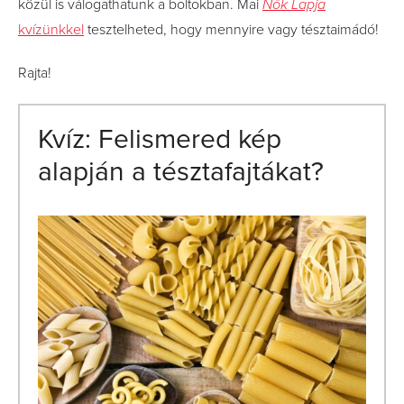
közül is válogathatunk a boltokban. Mai
Nők Lapja
kvízünkkel
tesztelheted, hogy mennyire vagy tésztaimádó!
Rajta!
Kvíz: Felismered kép
alapján a tésztafajtákat?