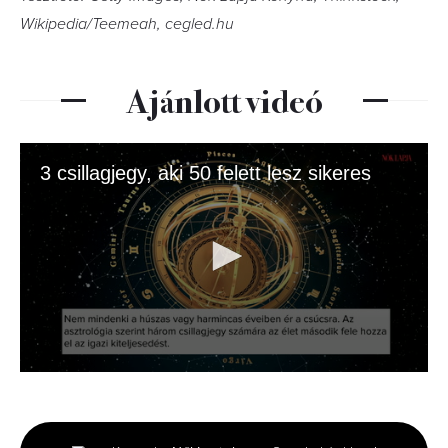
Wikipedia/Teemeah, cegled.hu
Ajánlott videó
3 csillagjegy, aki 50 felett lesz sikeres
0
seconds
of
1
minute,