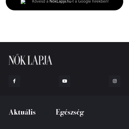
Kövesd a
NőkLapja.hu
-t a Google hírekben!
14
seconds
Aktuális
Egészség