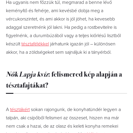
Ha ugyanis nem főzzük túl, megmarad a benne lévő
keményítő és fehérje, ami kevésbé dobja meg a
vércukorszintet, és ami akkor is jól jöhet, ha kevesebb
adaggal szeretnénk jól lakni. Ha pedig a rostbevitelre is
figyelnénk, a durumbúzából vagy a teljes kiőrlésű lisztből
készült
tésztafélékkel
járhatunk igazán jól – különösen
akkor, ha a zöldségeket sem sajnáljuk ki a tányérból.
Nők Lapja kvíz
: felismered kép alapján a
tésztafajtákat?
A
tésztákért
sokan rajongunk, de konyhatündér legyen a
talpán, aki csípőből felismeri az összeset, hiszen ma már
nem csak a hazai, de az olasz és keleti konyha remekei