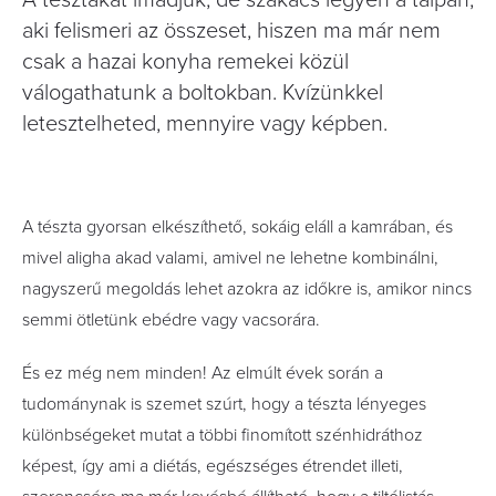
A tésztákat imádjuk, de szakács legyen a talpán,
aki felismeri az összeset, hiszen ma már nem
csak a hazai konyha remekei közül
válogathatunk a boltokban. Kvízünkkel
letesztelheted, mennyire vagy képben.
A tészta gyorsan elkészíthető, sokáig eláll a kamrában, és
mivel aligha akad valami, amivel ne lehetne kombinálni,
nagyszerű megoldás lehet azokra az időkre is, amikor nincs
semmi ötletünk ebédre vagy vacsorára.
És ez még nem minden! Az elmúlt évek során a
tudománynak is szemet szúrt, hogy a tészta lényeges
különbségeket mutat a többi finomított szénhidráthoz
képest, így ami a diétás, egészséges étrendet illeti,