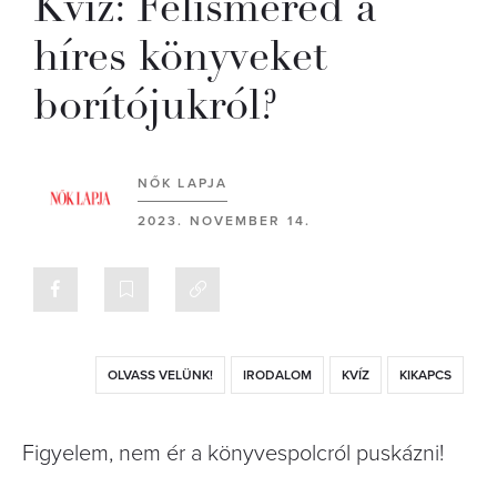
Kvíz: Felismered a
híres könyveket
borítójukról?
NŐK LAPJA
2023. NOVEMBER 14.
OLVASS VELÜNK!
IRODALOM
KVÍZ
KIKAPCS
Figyelem, nem ér a könyvespolcról puskázni!