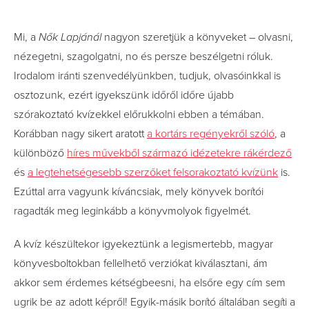
Mi, a
Nők Lapjánál
nagyon szeretjük a könyveket – olvasni,
nézegetni, szagolgatni, no és persze beszélgetni róluk.
Irodalom iránti szenvedélyünkben, tudjuk, olvasóinkkal is
osztozunk, ezért igyekszünk időről időre újabb
szórakoztató kvízekkel előrukkolni ebben a témában.
Korábban nagy sikert aratott
a kortárs regényekről szóló
, a
különböző
híres művekből származó idézetekre rákérdező
és
a legtehetségesebb szerzőket felsorakoztató kvízünk
is.
Ezúttal arra vagyunk kíváncsiak, mely könyvek borítói
ragadták meg leginkább a könyvmolyok figyelmét.
A kvíz készültekor igyekeztünk a legismertebb, magyar
könyvesboltokban fellelhető verziókat kiválasztani, ám
akkor sem érdemes kétségbeesni, ha elsőre egy cím sem
ugrik be az adott képről! Egyik-másik borító általában segíti a