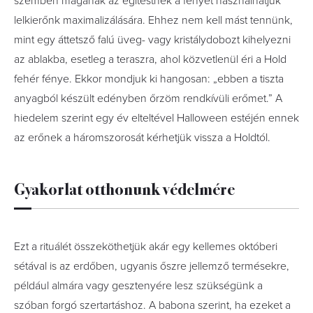
szemben magának az égitestnek a fényét használhatjuk
lelkierőnk maximalizálására. Ehhez nem kell mást tennünk,
mint egy áttetsző falú üveg- vagy kristálydobozt kihelyezni
az ablakba, esetleg a teraszra, ahol közvetlenül éri a Hold
fehér fénye. Ekkor mondjuk ki hangosan: „ebben a tiszta
anyagból készült edényben őrzöm rendkívüli erőmet.” A
hiedelem szerint egy év elteltével Halloween estéjén ennek
az erőnek a háromszorosát kérhetjük vissza a Holdtól.
Gyakorlat otthonunk védelmére
Ezt a rituálét összeköthetjük akár egy kellemes októberi
sétával is az erdőben, ugyanis őszre jellemző termésekre,
például almára vagy gesztenyére lesz szükségünk a
szóban forgó szertartáshoz. A babona szerint, ha ezeket a