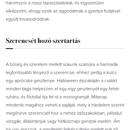
háromszor a rossz tapasztalatokat, és egyszerűen
elképzelni, ahogy ezek az aggodalmak a gyertya füstjével
együtt tovasodródnak.
Szerencsét hozó szertartás
A bőség és szerelem mellett sokunk számára a harmadik
legfontosabb tényező a szerencse, ehhez pedig a kulcs
egy aprócska gesztenye. Halloween éjszakáján a család
minden tagja helyezzen el egy-egy gesztenyét egy fehér
ruhára, és filctollal írja fel rá a monogramját. Másnap
mindenki magához veheti a sajátját, mely a hiedelem szerint
megőrizve szerencsét hoz a nehéz időszakokban, például
vizsgák, állásinterjúk vagy hétköznapi gondok esetén. Ám
ha úgy érezzük, a megfelelő felkészültség mellett már jól