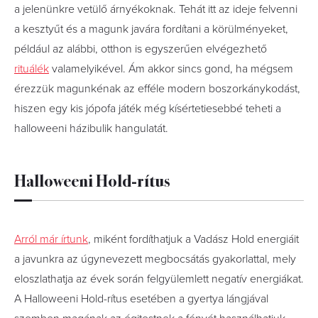
a jelenünkre vetülő árnyékoknak. Tehát itt az ideje felvenni
a kesztyűt és a magunk javára fordítani a körülményeket,
például az alábbi, otthon is egyszerűen elvégezhető
rituálék
valamelyikével. Ám akkor sincs gond, ha mégsem
érezzük magunkénak az efféle modern boszorkánykodást,
hiszen egy kis jópofa játék még kísértetiesebbé teheti a
halloweeni házibulik hangulatát.
Halloweeni Hold-rítus
Arról már írtunk
, miként fordíthatjuk a Vadász Hold energiáit
a javunkra az úgynevezett megbocsátás gyakorlattal, mely
eloszlathatja az évek során felgyülemlett negatív energiákat.
A Halloweeni Hold-rítus esetében a gyertya lángjával