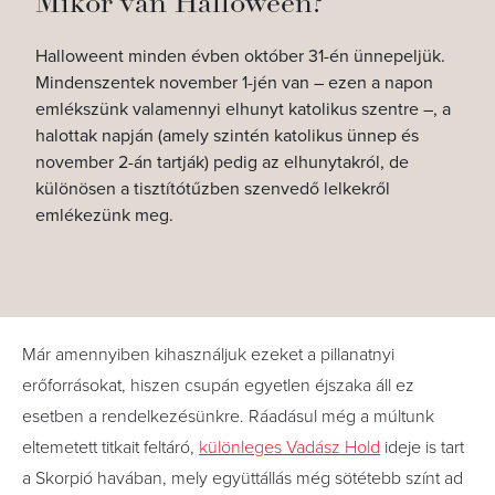
Mikor van Halloween?
Halloweent minden évben október 31-én ünnepeljük.
Mindenszentek november 1-jén van – ezen a napon
emlékszünk valamennyi elhunyt katolikus szentre –, a
halottak napján (amely szintén katolikus ünnep és
november 2-án tartják) pedig az elhunytakról, de
különösen a tisztítótűzben szenvedő lelkekről
emlékezünk meg.
Már amennyiben kihasználjuk ezeket a pillanatnyi
erőforrásokat, hiszen csupán egyetlen éjszaka áll ez
esetben a rendelkezésünkre. Ráadásul még a múltunk
eltemetett titkait feltáró,
különleges Vadász Hold
ideje is tart
a Skorpió havában, mely együttállás még sötétebb színt ad