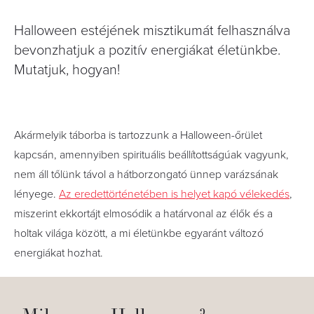
Halloween estéjének misztikumát felhasználva
bevonzhatjuk a pozitív energiákat életünkbe.
Mutatjuk, hogyan!
Akármelyik táborba is tartozzunk a Halloween-őrület
kapcsán, amennyiben spirituális beállítottságúak vagyunk,
nem áll tőlünk távol a hátborzongató ünnep varázsának
lényege.
Az eredettörténetében is helyet kapó vélekedés
,
miszerint ekkortájt elmosódik a határvonal az élők és a
holtak világa között, a mi életünkbe egyaránt változó
energiákat hozhat.