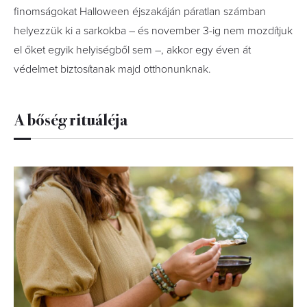
finomságokat Halloween éjszakáján páratlan számban
helyezzük ki a sarkokba – és november 3-ig nem mozdítjuk
el őket egyik helyiségből sem –, akkor egy éven át
védelmet biztosítanak majd otthonunknak.
A bőség rituáléja