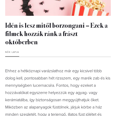
Idén is lesz mitől borzongani – Ezek a
filmek hozzák ránk a frászt
októberben
NŐK LAPJA
Ehhez a hétköznapi varázslathoz már egy kicsivel több
dolog kell, pontosabban hét rizsszem, egy marék zab és kis
mennyiségben lucernacsíra. Fontos, hogy ezeket a
hozzávalókat egyszerre helyezzük egy agyag- vagy
kerámiatálba, így biztonságosan meggyújthatjuk őket.
Miközben az alapanyagok füstölnek, járjuk körbe a ház
minden szegletét, hogy a terjengő, illatos füst jólétet és