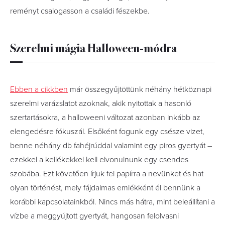
reményt csalogasson a családi fészekbe.
Szerelmi mágia Halloween-módra
Ebben a cikkben
már összegyűjtöttünk néhány hétköznapi
szerelmi varázslatot azoknak, akik nyitottak a hasonló
szertartásokra, a halloweeni változat azonban inkább az
elengedésre fókuszál. Elsőként fogunk egy csésze vizet,
benne néhány db fahéjrúddal valamint egy piros gyertyát –
ezekkel a kellékekkel kell elvonulnunk egy csendes
szobába. Ezt követően írjuk fel papírra a nevünket és hat
olyan történést, mely fájdalmas emlékként él bennünk a
korábbi kapcsolatainkból. Nincs más hátra, mint beleállítani a
vízbe a meggyújtott gyertyát, hangosan felolvasni