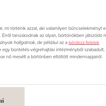
 mi történik azzal, aki valamilyen bűncselekményt el
t. Erről tanúskodnak az olyan, börtönökben játszódó 
rányok hallgatnak
, de például az a
kérdezz-felelek
n egy büntetés-végrehajtási intézményből szabadult,
ar nő mesélt a börtönben eltöltött mindennapjairól.
ni