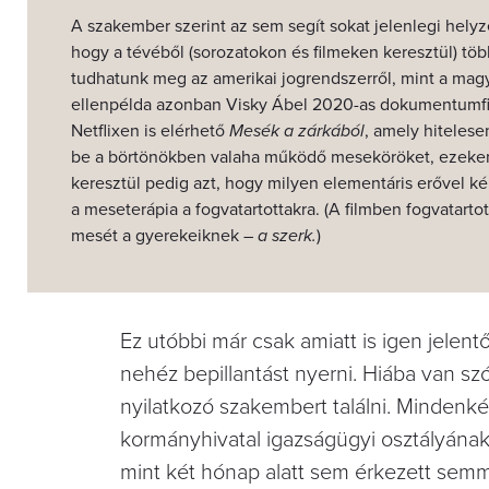
A szakember szerint az sem segít sokat jelenlegi hely
hogy a tévéből (sorozatokon és filmeken keresztül) töb
tudhatunk meg az amerikai jogrendszerről, mint a magy
ellenpélda azonban Visky Ábel 2020-as dokumentumfi
Netflixen is elérhető
Mesék a zárkából
, amely hitelese
be a börtönökben valaha működő meseköröket, ezeke
keresztül pedig azt, hogy milyen elementáris erővel ké
a meseterápia a fogvatartottakra. (A filmben fogvatartot
mesét a gyerekeiknek
– a szerk.
)
Ez utóbbi már csak amiatt is igen jelent
nehéz bepillantást nyerni. Hiába van sz
nyilatkozó szakembert találni. Mindenk
kormányhivatal igazságügyi osztályána
mint két hónap alatt sem érkezett semmi