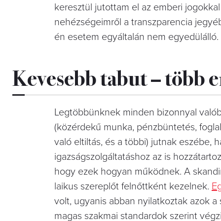
keresztül jutottam el az emberi jogokkal
nehézségeimről a transzparencia jegyé
én esetem egyáltalán nem egyedülálló.
Kevesebb tabut – több e
Legtöbbünknek minden bizonnyal valóban 
(közérdekű munka, pénzbüntetés, foglal
való eltiltás, és a többi) jutnak eszébe,
igazságszolgáltatáshoz az is hozzátartoz
hogy ezek hogyan működnek. A skandiná
laikus szereplőt felnőttként kezelnek.
Eg
volt, ugyanis abban nyilatkoztak azok 
magas szakmai standardok szerint végz