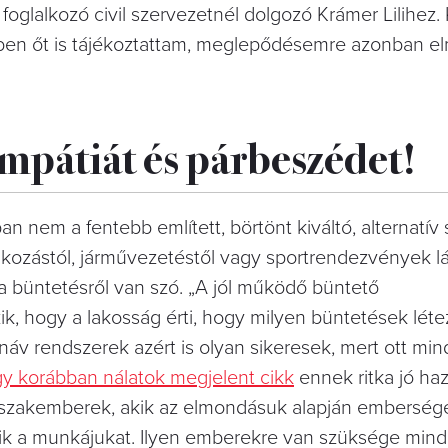
 foglalkozó civil szervezetnél dolgozó Krámer Lilihez.
ben őt is tájékoztattam, meglepődésemre azonban el
mpátiát és párbeszédet!
nem a fentebb említett, börtönt kiváltó, alternatív
kozástól, járművezetéstől vagy sportrendezvények lá
 ha büntetésről van szó. „A jól működő büntető
ik, hogy a lakosság érti, hogy milyen büntetések léte
v rendszerek azért is olyan sikeresek, mert ott mi
y korábban nálatok megjelent cikk
ennek ritka jó haz
a szakemberek, akik az elmondásuk alapján emberség
ik a munkájukat. Ilyen emberekre van szüksége mind