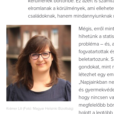
kerülnének börtönbe. Ez azért is számít
elromlanak a körülmények, ami ellehetet
családoknak, hanem mindannyiunknak r
Mégis, erről mi
hihetünk a stati
probléma – és, 
fogvatartottak 
beletartozunk. 
gondokat, mint n
létezhet egy em
„Napjainkban ne
és gyermekvédel
hogy nincsen va
megfelelőbb bört
Krámer Lili (Fotó: Magyar Helsinki Bizottság)
holott a legtöb