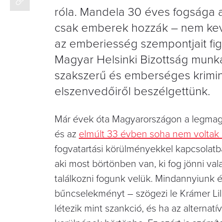
róla. Mandela 30 éves fogsága a
csak emberek hozzák – nem kevés
az emberiesség szempontjait figy
Magyar Helsinki Bizottság munk
szakszerű és emberséges kriminál
elszenvedőiről beszélgettünk.
Már évek óta Magyarországon a legmaga
és az
elmúlt 33 évben soha nem voltak
fogvatartási körülményekkel kapcsolatba
aki most börtönben van, ki fog jönni val
találkozni fogunk velük. Mindannyiunk 
bűncselekményt – szögezi le Krámer Li
létezik mint szankció, és ha az alter