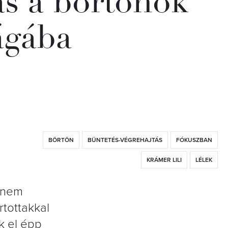
ás a börtönök
lágába
BÖRTÖN
BÜNTETÉS-VÉGREHAJTÁS
FÓKUSZBAN
KRÁMER LILI
LÉLEK
 nem
rtottakkal
k el épp