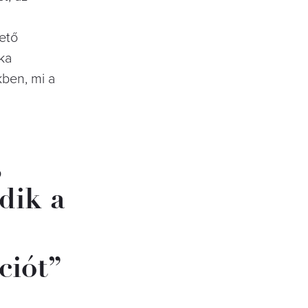
ető
ika
kben, mi a
,
dik a
ciót”