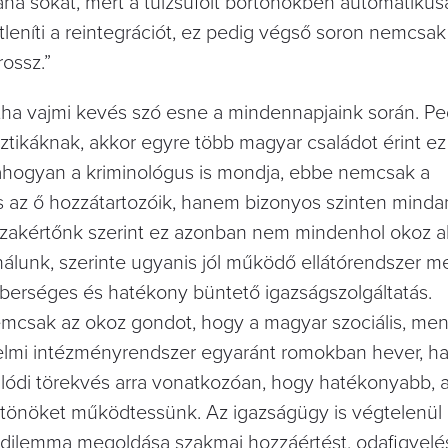
ana sokat, mert a túlzsúfolt börtönökben automatikus
leníti a reintegrációt, ez pedig végső soron nemcsak 
ossz.”
ntha vajmi kevés szó esne a mindennapjaink során. Pe
sztikáknak, akkor egyre több magyar családot érint ez
ahogyan a kriminológus is mondja, ebbe nemcsak a
és az ő hozzátartozóik, hanem bizonyos szinten mind
Szakértőnk szerint ez azonban nem mindenhol okoz a
álunk, szerinte ugyanis jól működő ellátórendszer me
berséges és hatékony büntető igazságszolgáltatás.
mcsak az okoz gondot, hogy a magyar szociális, men
mi intézményrendszer egyaránt romokban hever, ha
lódi törekvés arra vonatkozóan, hogy hatékonyabb, 
önöket működtessünk. Az igazságügy is végtelenül át
b dilemma megoldása szakmai hozzáértést, odafigyelés