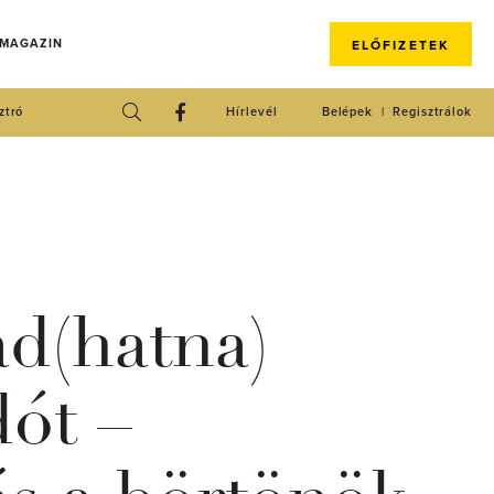
 MAGAZIN
ELŐFIZETEK
ztró
Hírlevél
Belépek
Regisztrálok
ad(hatna)
ót –