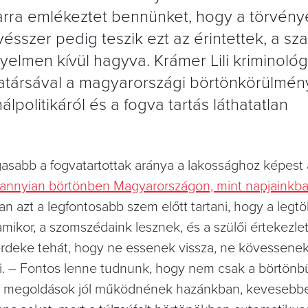
rra emlékeztet bennünket, hogy a törvénye
szer pedig teszik ezt az érintettek, a sz
elmen kívül hagyva. Krámer Lili kriminológ
atársával a magyarországi börtönkörülmény
politikáról és a fogva tartás láthatatlan
sabb a fogvatartottak aránya a lakossághoz képest 
 annyian börtönben Magyarországon, mint napjainkb
n azt a legfontosabb szem előtt tartani, hogy a legt
amikor, a szomszédaink lesznek, és a szülői értekezlet
érdeke tehát, hogy ne essenek vissza, ne kövessenek
li. – Fontos lenne tudnunk, hogy nem csak a börtönb
natív megoldások jól működnének hazánkban, kevesebb