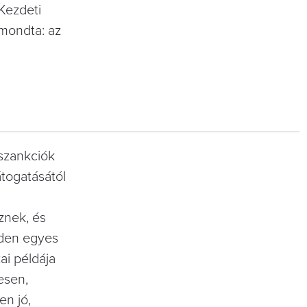
 Kezdeti
mondta: az
 szankciók
togatásától
znek, és
nden egyes
ai példája
esen,
en jó,