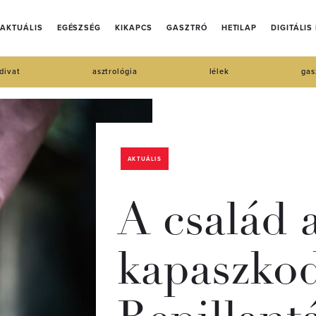
AKTUÁLIS
EGÉSZSÉG
KIKAPCS
GASZTRÓ
HETILAP
DIGITÁLIS
divat
asztrológia
lélek
gas
AKTUÁLIS
A család 
kapaszkod