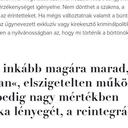
ti érzékenységet igényelne. Nem dönthet a szakma, a
z érintetteket. Ha mégis változtatnak valamit a bünt
az úgynevezett exkluzív vagy kirekesztő kriminálpolit
len a nyilvánosságban az, hogy mi történik a börtönö
e inkább magára marad
ban«, elszigetelten műkö
pedig nagy mértékben
 lényegét, a reintegrá