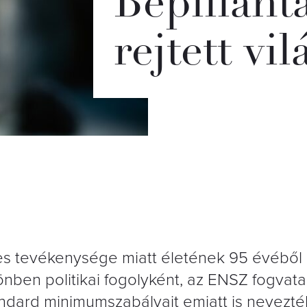
Bepillant
rejtett vi
es tevékenysége miatt életének 95 évéből
önben politikai fogolyként, az ENSZ fogvata
dard minimumszabályait emiatt is nevezté