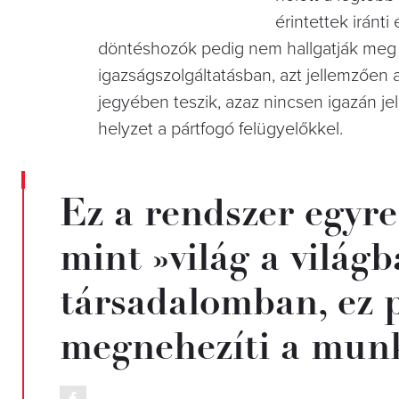
érintettek irán
döntéshozók pedig nem hallgatják meg a
igazságszolgáltatásban, azt jellemzően 
jegyében teszik, azaz nincsen igazán je
helyzet a pártfogó felügyelőkkel.
Ez a rendszer egyr
mint »világ a világ
társadalomban, ez 
megnehezíti a munka