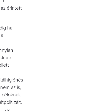
an
az érintett
dig ha
 a
annyian
kkora
llett
tálhigiénés
nem az is,
a céloknak
politizált,
t, az