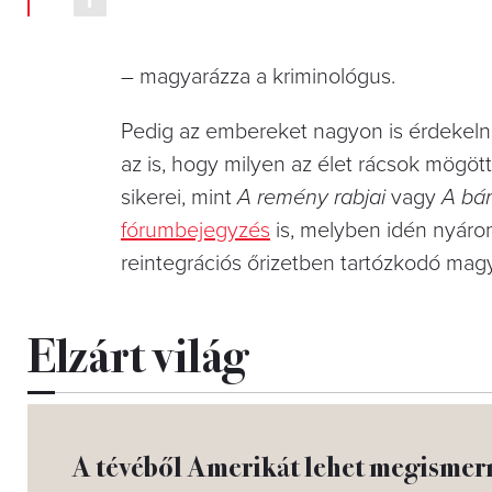
– magyarázza a kriminológus.
Pedig az embereket nagyon is érdekelné,
az is, hogy milyen az élet rácsok mögöt
sikerei, mint
A remény rabjai
vagy
A bá
fórumbejegyzés
is, melyben idén nyáro
reintegrációs őrizetben tartózkodó magy
Elzárt világ
A tévéből Amerikát lehet megismer