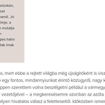
zetünkön,
bet
arról. Jó
lmje, a
n mutatja
n
pes hatni
tak írnak
ős, mert ebbe a rejtett világba még újságíróként is vi
ó egy fontos, mindannyiunkat érintő közügyről, nagy k
éppen szerettem volna beszélgetni például a vármegy
k vezetőjével – a megkeresésemre azonban az azóta e
lyen hivatalos válasz a feletteseitől. Időközben ism