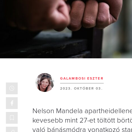
GALAMBOSI ESZTER
2023. OKTÓBER 03.
Nelson Mandela apartheidellen
kevesebb mint 27-et töltött bört
való bánásmódra vonatkozó stan