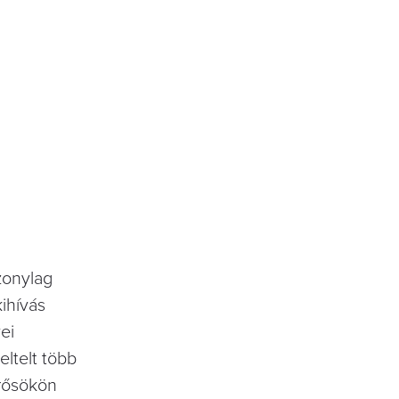
szonylag
ihívás
ei
ltelt több
erősökön