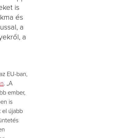
ket is
akma és
ussal, a
ekről, a
az EU-ban,
an
. „A
öbb ember,
en is
 el újabb
üntetés
en