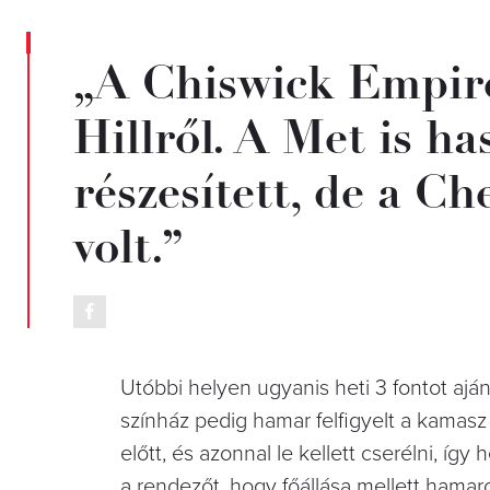
„A Chiswick Empire
Hillről. A Met is h
részesített, de a C
volt.”
Utóbbi helyen ugyanis heti 3 fontot ajá
színház pedig hamar felfigyelt a kamasz
előtt, és azonnal le kellett cserélni, így 
a rendezőt, hogy főállása mellett hamar