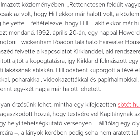
almazott közleményében: „Rettenetesen feldúlt vagyo
sak az volt, hogy Hill ekkor már halott volt, a közle
 helyette – feltételezve, hogy Hill – akit ekkor már
s ezt mondaná. 1992. április 20-án, egy nappal Howerd
ingtoni Twickenham Roadon található Fairwater Hous
széd felvette a kapcsolatot Kirklanddel, aki rendszer
tott ajtót a kopogtatásra, így Kirkland felmászott egy 
lakásának ablakán. Hill odabent kuporgott a tévé el
al, poharakkal, videokazettákkal és papírhalmokkal.
erint egy-két napja már halott lehetett.
olyan érzésünk lehet, mintha egy kifejezetten
sötét h
ragaszkodott hozzá, hogy testvéreivel Kapitánynak szó
y helyi tehetségkutató versenyen – állítólag egy olya
rcára –, a lányok körében pedig soha nem aratott túl 