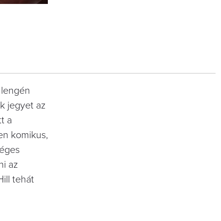
 lengén
k jegyet az
t a
len komikus,
séges
ni az
ill tehát