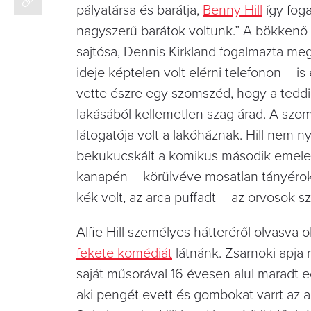
pályatársa és barátja,
Benny Hill
így fog
nagyszerű barátok voltunk.” A bökkenő c
sajtósa, Dennis Kirkland fogalmazta meg
ideje képtelen volt elérni telefonon – i
vette észre egy szomszéd, hogy a tedd
lakásából kellemetlen szag árad. A szom
látogatója volt a lakóháznak. Hill nem nyi
bekukucskált a komikus második emeleti 
kanapén – körülvéve mosatlan tányérokk
kék volt, az arca puffadt – az orvosok sz
Alfie Hill személyes hátteréről olvasva 
fekete komédiát
látnánk. Zsarnoki apja 
saját műsorával 16 évesen alul maradt eg
aki pengét evett és gombokat varrt az a