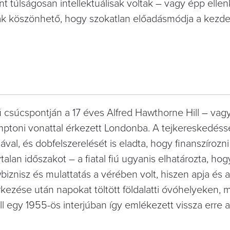
nt túlságosan intellektuálisak voltak – vagy épp elle
k köszönhető, hogy szokatlan előadásmódja a kezde
 csúcspontján a 17 éves Alfred Hawthorne Hill – vag
mptoni vonattal érkezett Londonba. A tejkereskedéss
val, és dobfelszerelését is eladta, hogy finanszírozni
lan időszakot – a fiatal fiú ugyanis elhatározta, hogy
biznisz és mulattatás a vérében volt, hiszen apja és 
kezése után napokat töltött földalatti óvóhelyeken, mi
ill egy 1955-ös interjúban így emlékezett vissza erre 