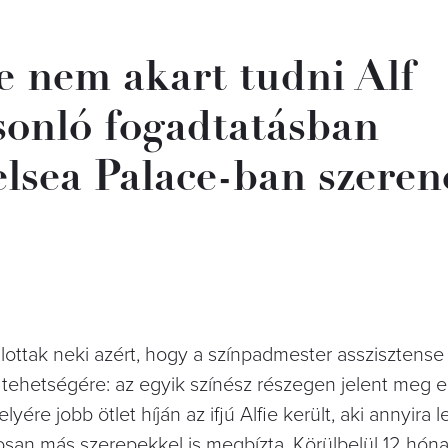
 nem akart tudni Alf
asonló fogadtatásban
helsea Palace-ban szere
nlottak neki azért, hogy a színpadmester asszisztense
 tehetségére: az egyik színész részegen jelent meg 
helyére jobb ötlet híján az ifjú Alfie került, aki annyira
osan más szerepekkel is megbízta. Körülbelül 12 hón