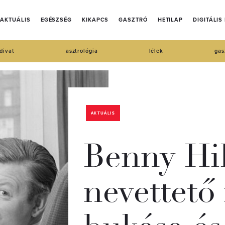
AKTUÁLIS
EGÉSZSÉG
KIKAPCS
GASZTRÓ
HETILAP
DIGITÁLIS
divat
asztrológia
lélek
gas
AKTUÁLIS
Benny Hil
nevettető