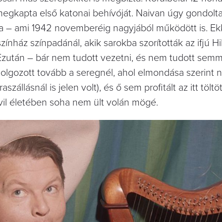
 megkapta első katonai behívóját. Naivan úgy gondolta
árja – ami 1942 novemberéig nagyjából működött is. E
zínház színpadánál, akik sarokba szorították az ifjú Hil
Ezután – bár nem tudott vezetni, és nem tudott semm
dolgozott tovább a seregnél, ahol elmondása szerint 
zállásnál is jelen volt), és ő sem profitált az itt töltö
vil életében soha nem ült volán mögé.