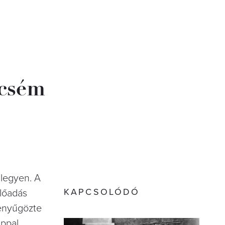
ncsém
 legyen. A
KAPCSOLÓDÓ
előadás
 lenyűgözte
appal