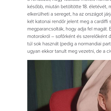
később, miután betöltötte 18. életévét,
elkerülheti a sereget, ha az országot j
két katonai rendőr jelent meg a cardiffi s
megparancsolták, hogy adja fel magát. 
motorokról – sofőrként és szerelőként 
túl sok hasznát (pedig a normandiai partras
ugyan ekkor tanult meg vezetni, de a ci