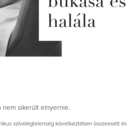
bukása é
halála
 nem sikerült elnyernie.
mikus szívelégtelenség következtében összeesett és