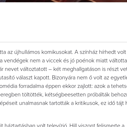
a az újhullámos komikusokat. A színház hírhedt volt
, a vendégek nem a viccek és jó poénok miatt váltotta
r nevet változtatott – két meghallgatáson is részt vet
tasító választ kapott. Bizonyára nem ő volt az egyet
komédia forradalma éppen ekkor zajlott: azok a tehet
a seregben töltötték, kétségbeesetten próbálták behoz
épéseit unalmasnak tartották a kritikusok, ez idő tájt H
áztartásban volt televízió, Hill viszont felismerte a