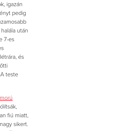
k, igazán
ményt pedig
 huzamosabb
 halála után
e 7-es
es
létrára, és
őtti
 A teste
umorú
lítsák,
n fiú miatt,
nagy sikert.