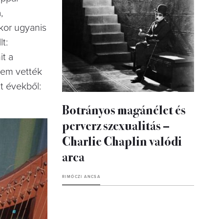
,
kkor ugyanis
lt:
it a
nem vették
tt évekből:
Botrányos magánélet és
perverz szexualitás –
Charlie Chaplin valódi
arca
RIMÓCZI ANCSA