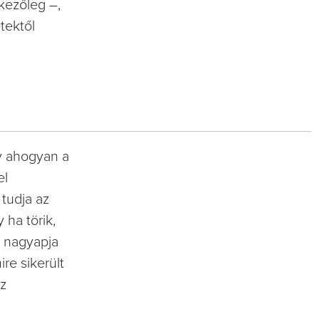
nkezőleg –,
tektől
y ahogyan a
el
 tudja az
 ha törik,
a nagyapja
re sikerült
az