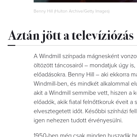
Benny Hill (Hulton Archive/Getty Images)
Aztán jött a televíziózás
A Windmill színpada mágnesként vonzott
öltözött táncosairól – mondatjuk úgy is
előadásokra. Benny Hill – aki ekkorra má
Windmill-ben, és mindkét alkalommal elu
akit a Windmill semmibe vett, hiszen a 
előadók, akik fiatal felnőttkoruk éveit 
elvesztegetett időt. Későbbi színházi fell
igen nehezen tudott érvényesülni.
1950-ben még csak minden huszadik brit h