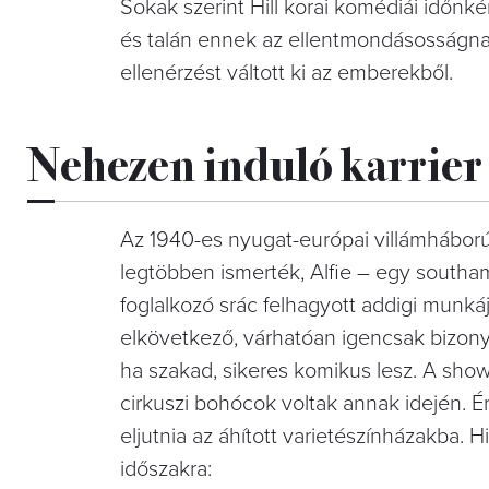
Sokak szerint Hill korai komédiái időnké
és talán ennek az ellentmondásosságna
ellenérzést váltott ki az emberekből.
Nehezen induló karrier
Az 1940-es nyugat-európai villámháború
legtöbben ismerték, Alfie – egy southa
foglalkozó srác felhagyott addigi munkájá
elkövetkező, várhatóan igencsak bizonyta
ha szakad, sikeres komikus lesz. A show
cirkuszi bohócok voltak annak idején. Ér
eljutnia az áhított varietészínházakba. H
időszakra: