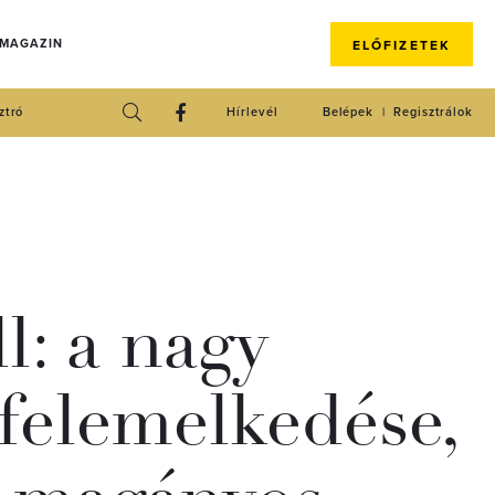
 MAGAZIN
ELŐFIZETEK
ztró
Hírlevél
Belépek
Regisztrálok
l: a nagy
 felemelkedése,