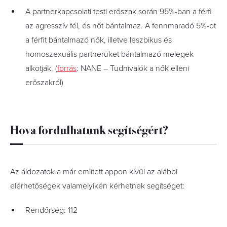
A partnerkapcsolati testi erőszak során 95%-ban a férfi
az agresszív fél, és nőt bántalmaz. A fennmaradó 5%-ot
a férfit bántalmazó nők, illetve leszbikus és
homoszexuális partnerüket bántalmazó melegek
alkotják. (
forrás
: NANE – Tudnivalók a nők elleni
erőszakról)
Hova fordulhatunk segítségért?
Az áldozatok a már említett appon kívül az alábbi
elérhetőségek valamelyikén kérhetnek segítséget:
Rendőrség: 112