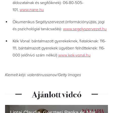
áldozatainak és segítőiknek): 06-80-505-
101,
www.nane.hu
Ökumenikus Segélyszervezet (információnyújtás, jogi
és pszichológiai tanácsadás):
www.segelyszervezet.hu
Kék Vonal: bántalmazott gyerekeknek, fiataloknak: 116-
111, bántalmazott gyerekek ügyében felnőtteknek: 116-
000 (előhívó szám nélkül)
www.kek-vonal.hu
Kiemelt kép: valentinrussanov/Getty Images
Ajánlott videó
Liptai Claudia, Gesztesi Panka és Marci a Nők Lapja címlapján