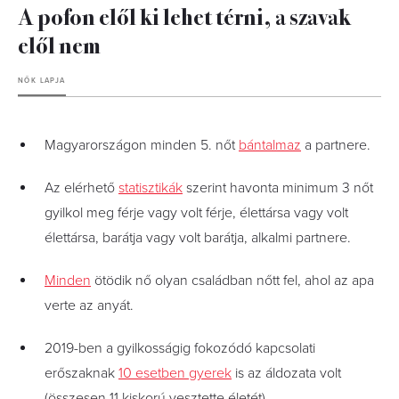
A pofon elől ki lehet térni, a szavak
elől nem
NŐK LAPJA
Magyarországon minden 5. nőt
bántalmaz
a partnere.
Az elérhető
statisztikák
szerint havonta minimum 3 nőt
gyilkol meg férje vagy volt férje, élettársa vagy volt
élettársa, barátja vagy volt barátja, alkalmi partnere.
Minden
ötödik nő olyan családban nőtt fel, ahol az apa
verte az anyát.
2019-ben a gyilkosságig fokozódó kapcsolati
erőszaknak
10 esetben gyerek
is az áldozata volt
(összesen 11 kiskorú vesztette életét).