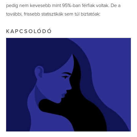
pedig nem kevesebb mint 95%-ban férfiak voltak. De a
további, frissebb statisztikák sem túl biztatóak:
KAPCSOLÓDÓ