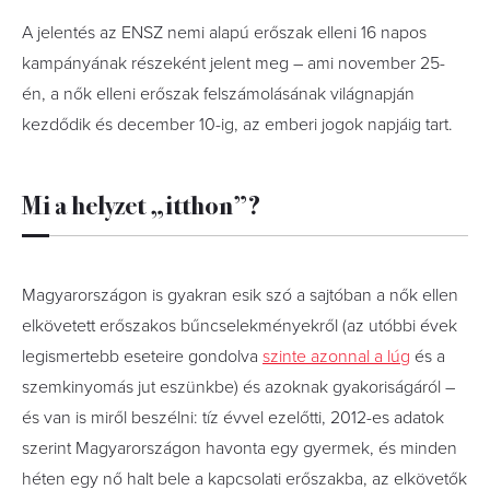
A jelentés az ENSZ nemi alapú erőszak elleni 16 napos
kampányának részeként jelent meg – ami november 25-
én, a nők elleni erőszak felszámolásának világnapján
kezdődik és december 10-ig, az emberi jogok napjáig tart.
Mi a helyzet „itthon”?
Magyarországon is gyakran esik szó a sajtóban a nők ellen
elkövetett erőszakos bűncselekményekről (az utóbbi évek
legismertebb eseteire gondolva
szinte azonnal a lúg
és a
szemkinyomás jut eszünkbe) és azoknak gyakoriságáról –
és van is miről beszélni: tíz évvel ezelőtti, 2012-es adatok
szerint Magyarországon havonta egy gyermek, és minden
héten egy nő halt bele a kapcsolati erőszakba, az elkövetők