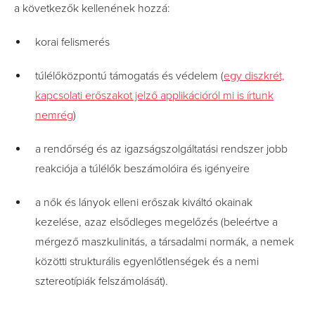
a következők kellenének hozzá:
korai felismerés
túlélőközpontú támogatás és védelem (
egy diszkrét,
kapcsolati erőszakot jelző applikációról mi is írtunk
nemrég
)
a rendőrség és az igazságszolgáltatási rendszer jobb
reakciója a túlélők beszámolóira és igényeire
a nők és lányok elleni erőszak kiváltó okainak
kezelése, azaz elsődleges megelőzés (beleértve a
mérgező maszkulinitás, a társadalmi normák, a nemek
közötti strukturális egyenlőtlenségek és a nemi
sztereotípiák felszámolását).