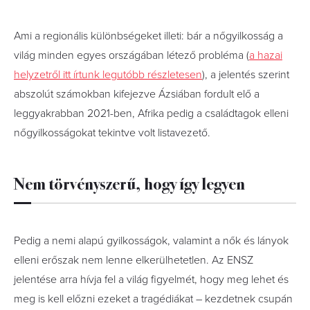
Ami a regionális különbségeket illeti: bár a nőgyilkosság a
világ minden egyes országában létező probléma (
a hazai
helyzetről itt írtunk legutóbb részletesen
), a jelentés szerint
abszolút számokban kifejezve Ázsiában fordult elő a
leggyakrabban 2021-ben, Afrika pedig a családtagok elleni
nőgyilkosságokat tekintve volt listavezető.
Nem törvényszerű, hogy így legyen
Pedig a nemi alapú gyilkosságok, valamint a nők és lányok
elleni erőszak nem lenne elkerülhetetlen. Az ENSZ
jelentése arra hívja fel a világ figyelmét, hogy meg lehet és
meg is kell előzni ezeket a tragédiákat – kezdetnek csupán