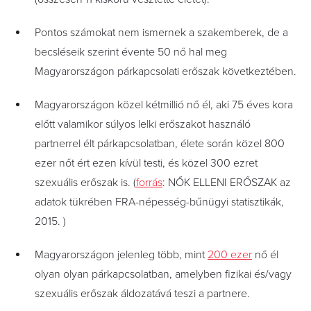
Pontos számokat nem ismernek a szakemberek, de a
becsléseik szerint évente 50 nő hal meg
Magyarországon párkapcsolati erőszak következtében.
Magyarországon közel kétmillió nő él, aki 75 éves kora
előtt valamikor súlyos lelki erőszakot használó
partnerrel élt párkapcsolatban, élete során közel 800
ezer nőt ért ezen kívül testi, és közel 300 ezret
szexuális erőszak is. (
forrás
:
NŐK ELLENI ERŐSZAK az
adatok tükrében FRA-népesség-bűnügyi statisztikák,
2015. )
Magyarországon jelenleg több, mint
200 ezer
nő él
olyan olyan párkapcsolatban, amelyben fizikai és/vagy
szexuális erőszak áldozatává teszi a partnere.