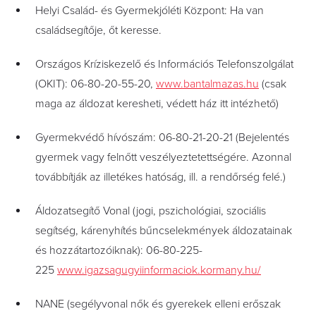
Helyi Család- és Gyermekjóléti Központ: Ha van
családsegítője, őt keresse.
Országos Kríziskezelő és Információs Telefonszolgálat
(OKIT): 06-80-20-55-20,
www.bantalmazas.hu
(csak
maga az áldozat keresheti, védett ház itt intézhető)
Gyermekvédő hívószám: 06-80-21-20-21 (Bejelentés
gyermek vagy felnőtt veszélyeztetettségére. Azonnal
továbbítják az illetékes hatóság, ill. a rendőrség felé.)
Áldozatsegítő Vonal (jogi, pszichológiai, szociális
segítség, kárenyhítés bűncselekmények áldozatainak
és hozzátartozóiknak): 06-80-225-
225
www.igazsagugyiinformaciok.kormany.hu/
NANE (segélyvonal nők és gyerekek elleni erőszak