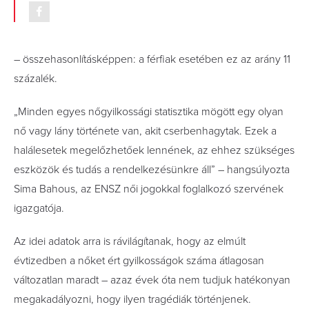
– összehasonlításképpen: a férfiak esetében ez az arány 11
százalék.
„Minden egyes nőgyilkossági statisztika mögött egy olyan
nő vagy lány története van, akit cserbenhagytak. Ezek a
halálesetek megelőzhetőek lennének, az ehhez szükséges
eszközök és tudás a rendelkezésünkre áll” – hangsúlyozta
Sima Bahous, az ENSZ női jogokkal foglalkozó szervének
igazgatója.
Az idei adatok arra is rávilágítanak, hogy az elmúlt
évtizedben a nőket ért gyilkosságok száma átlagosan
változatlan maradt – azaz évek óta nem tudjuk hatékonyan
megakadályozni, hogy ilyen tragédiák történjenek.