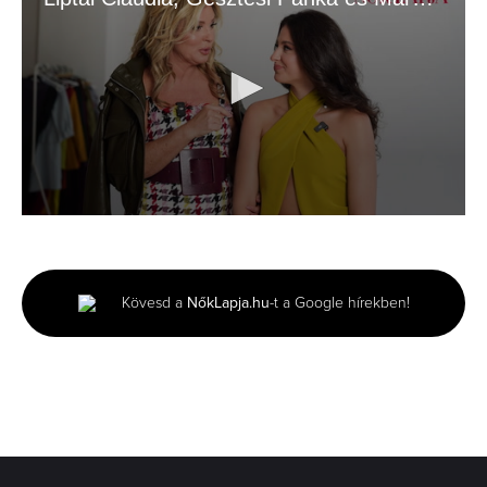
0
seconds
of
3
minutes,
Kövesd a
NőkLapja.hu
-t a Google hírekben!
29
seconds