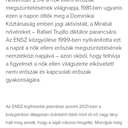
November 25-e a nők elleni erőszak
megszüntetésének világnapja, 1981-ben ugyanis
ezen a napon ölték meg a Dominikai
Köztársaság emberi jogi aktivistáit, a Mirabal
nővéreket – Rafael Trujillo diktátor parancsára.
Az ENSZ közgyűlése 1999-ben nyilvánította ezt
a napot a nők elleni erőszak megszüntetésének
nemzetközi napjává – azon okból, hogy felhívja
a figyelmet a nők ellen világszerte elkövetett
nemi erőszak és kapcsolati erőszak
gyakoriságára.
Az ENSZ legfrissebb jelentése szerint 2021-ben a
bolygónkon átlagosan óránként több mint öt nő vagy lány
halt meg amiatt, hogy a saját rokona megölte. Mondjuk még