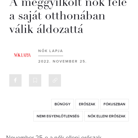
A meggyilkolt nők fele
a saját otthonában
válik áldozattá
NŐK LAPJA
2022. NOVEMBER 25.
BŰNÜGY
ERŐSZAK
FÓKUSZBAN
NEMI EGYENLŐTLENSÉG
NŐK ELLENI ERŐSZAK