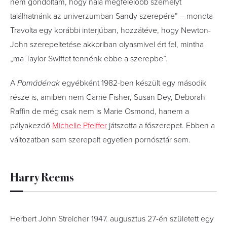
nem gondoltam, hogy nála megfelelőbb személyt
találhatnánk az univerzumban Sandy szerepére” – mondta
Travolta egy korábbi interjúban, hozzátéve, hogy Newton-
John szerepeltetése akkoriban olyasmivel ért fel, mintha
„ma Taylor Swiftet tennénk ebbe a szerepbe”.
A
Pomádénak
egyébként 1982-ben készült egy második
része is, amiben nem Carrie Fisher, Susan Dey, Deborah
Raffin de még csak nem is Marie Osmond, hanem a
pályakezdő
Michelle Pfeiffer
játszotta a főszerepet. Ebben a
változatban sem szerepelt egyetlen pornósztár sem.
Harry Reems
Herbert John Streicher 1947. augusztus 27-én született egy