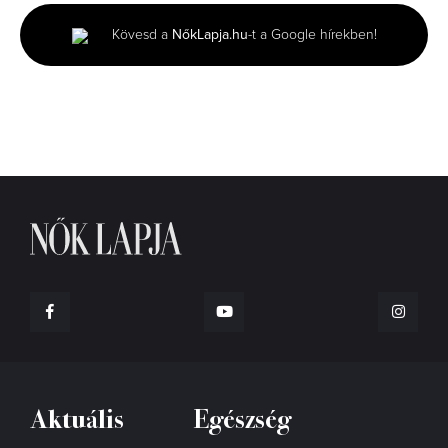
1
minute,
Kövesd a
NőkLapja.hu
-t a Google hírekben!
16
seconds
Aktuális
Egészség