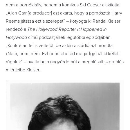
nem a pornókirály, hanem a komikus Sid Caesar alakította.
„Allan Carr [a producer] azt akarta, hogy a pornósztár Harry
Reems játssza ezt a szerepet” – kotyogta ki Randal Kleiser
rendező a
The Hollywood Reporter It Happened in
Hollywood
című podcastjánek legutóbbi epizódjában.
„Konkrétan fel is vette őt, de aztán a stúdió azt mondta:
»Nem, nem, nem. Ezt nem teheted meg«. Így hát ki kellett
rúgniuk” – avatta be a nagyérdeműt a meghiúsult szereplés
miértjeibe Kleiser.