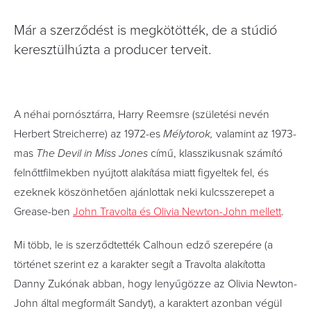
Már a szerződést is megkötötték, de a stúdió
keresztülhúzta a producer terveit.
A néhai pornósztárra, Harry Reemsre (születési nevén
Herbert Streicherre) az 1972-es
Mélytorok,
valamint az 1973-
mas
The Devil in Miss Jones
című, klasszikusnak számító
felnőttfilmekben nyújtott alakítása miatt figyeltek fel, és
ezeknek köszönhetően ajánlottak neki kulcsszerepet a
Grease-ben
John Travolta és Olivia Newton-John mellett
.
Mi több, le is szerződtették Calhoun edző szerepére (a
történet szerint ez a karakter segít a Travolta alakította
Danny Zukónak abban, hogy lenyűgözze az Olivia Newton-
John által megformált Sandyt), a karaktert azonban végül