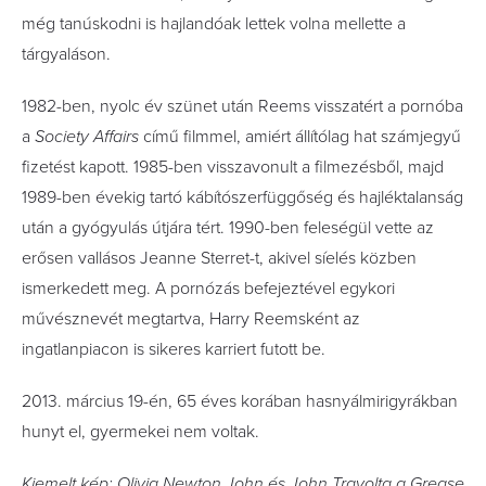
még tanúskodni is hajlandóak lettek volna mellette a
tárgyaláson.
1982-ben, nyolc év szünet után Reems visszatért a pornóba
a
Society Affairs
című filmmel, amiért állítólag hat számjegyű
fizetést kapott. 1985-ben visszavonult a filmezésből, majd
1989-ben évekig tartó kábítószerfüggőség és hajléktalanság
után a gyógyulás útjára tért. 1990-ben feleségül vette az
erősen vallásos Jeanne Sterret-t, akivel síelés közben
ismerkedett meg. A pornózás befejeztével egykori
művésznevét megtartva, Harry Reemsként az
ingatlanpiacon is sikeres karriert futott be.
2013. március 19-én, 65 éves korában hasnyálmirigyrákban
hunyt el, gyermekei nem voltak.
Kiemelt kép: Olivia Newton John és John Travolta a Grease