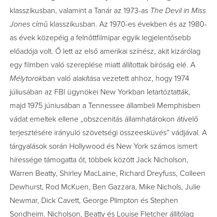
klasszikusban, valamint a Tanár az 1973-as
The Devil in Miss
Jones
című klasszikusban. Az 1970-es években és az 1980-
as évek közepéig a felnőttfilmipar egyik legjelentősebb
előadója volt. Ő lett az első amerikai színész, akit kizárólag
egy filmben való szereplése miatt állítottak bíróság elé. A
Mélytorok
ban való alakítása vezetett ahhoz, hogy 1974
júliusában az FBI ügynökei New Yorkban letartóztatták,
majd 1975 júniusában a Tennessee állambeli Memphisben
vádat emeltek ellene „obszcenitás államhatárokon átívelő
terjesztésére irányuló szövetségi összeesküvés” vádjával. A
tárgyalások során Hollywood és New York számos ismert
híressége támogatta őt, többek között Jack Nicholson,
Warren Beatty, Shirley MacLaine, Richard Dreyfuss, Colleen
Dewhurst, Rod McKuen, Ben Gazzara, Mike Nichols, Julie
Newmar, Dick Cavett, George Plimpton és Stephen
Sondheim. Nicholson, Beatty és Louise Fletcher állítólag