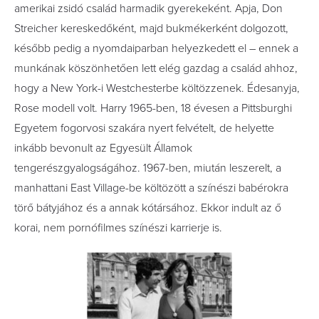
amerikai zsidó család harmadik gyerekeként. Apja, Don
Streicher kereskedőként, majd bukmékerként dolgozott,
később pedig a nyomdaiparban helyezkedett el – ennek a
munkának köszönhetően lett elég gazdag a család ahhoz,
hogy a New York-i Westchesterbe költözzenek. Édesanyja,
Rose modell volt. Harry 1965-ben, 18 évesen a Pittsburghi
Egyetem fogorvosi szakára nyert felvételt, de helyette
inkább bevonult az Egyesült Államok
tengerészgyalogságához. 1967-ben, miután leszerelt, a
manhattani East Village-be költözött a színészi babérokra
törő bátyjához és a annak kótársához. Ekkor indult az ő
korai, nem pornófilmes színészi karrierje is.