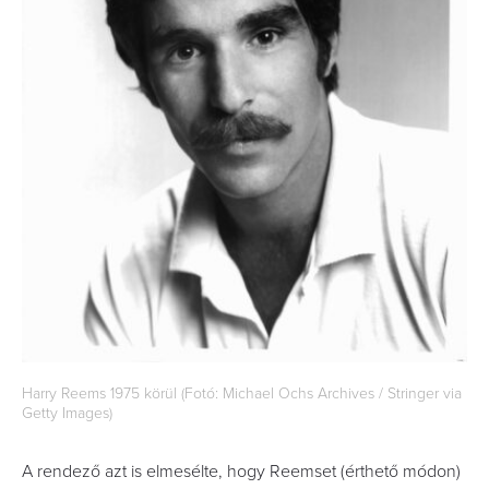
Harry Reems 1975 körül (Fotó: Michael Ochs Archives /
Stringer via
Getty Images)
A rendező azt is elmesélte, hogy Reemset (érthető módon)