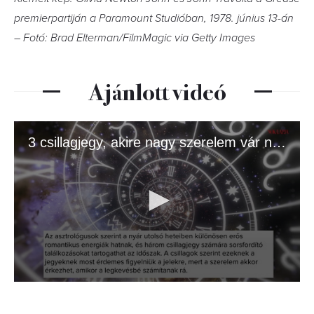
premierpartiján a Paramount Studióban, 1978. június 13-án
– Fotó: Brad Elterman/FilmMagic via Getty Images
Ajánlott videó
3 csillagjegy, akire nagy szerelem vár nyáron
0
seconds
of