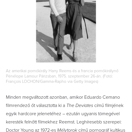
Az amerikai pornókirály Harry Reems és a francia pornókirálynő
Pénélope Lamour Párizsban, 1975. szeptember 26-án. (Fotó:
François LOCHON/Gamma-Rapho via Getty Images)
Minden megváltozott azonban, amikor Eduardo Cemano
filmrendező őt választotta ki a
The Deviates
című filmjének
egyik hardcore jelenetéhez – ezután ugyanis tömegével
keresték felnőtt filmekhez Reemst. Leghíresebb szerepei:
Doctor Young az 1972-es
Mélytorok
című pornográf kultikus