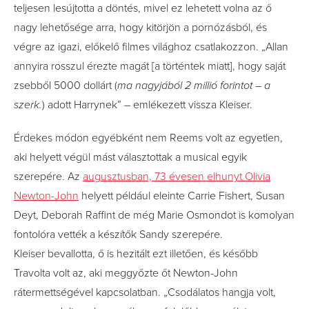
teljesen lesújtotta a döntés, mivel ez lehetett volna az ő
nagy lehetősége arra, hogy kitörjön a pornózásból, és
végre az igazi, előkelő filmes világhoz csatlakozzon. „Allan
annyira rosszul érezte magát [a történtek miatt], hogy saját
zsebből 5000 dollárt (
ma nagyjából 2 millió forintot – a
szerk.
) adott Harrynek” – emlékezett vissza Kleiser.
Érdekes módon egyébként nem Reems volt az egyetlen,
aki helyett végül mást választottak a musical egyik
szerepére. Az
augusztusban, 73 évesen elhunyt Olivia
Newton-John
helyett például eleinte Carrie Fishert, Susan
Deyt, Deborah Raffint de még Marie Osmondot is komolyan
fontolóra vették a készítők Sandy szerepére.
Kleiser bevallotta, ő is hezitált ezt illetően, és később
Travolta volt az, aki meggyőzte őt Newton-John
rátermettségével kapcsolatban. „Csodálatos hangja volt,