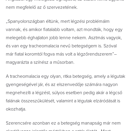
nem megfelelő az ő szervezetének.
„Spanyolországban éltünk, mert légzési problémáim
vannak, és amikor fiatalabb voltam, azt mondták, hogy egy
melegebb éghajlaton jobb lenne nekem. Asztmás vagyok,
és van egy tracheomalacia nevű betegségem is. Szóval
már fiatal koromtól fogva más volt a légzőrendszerem”–
magyarázta a színész a műsorban.
A tracheomalacia egy olyan, ritka betegség, amely a légutak
gyengeségével jár, és az elszenvedője számára nagyon
megnehezíti a légzést, súlyos esetben pedig akár a légcső
falának összeszűkülését, valamint a légutak elzáródását is
okozhatja.
Szerencsére azonban ez a betegség manapság már nem