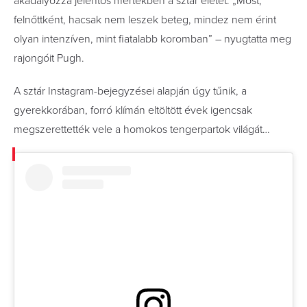
akadályozza jelentős mértékben a sztár életét. „Most,
felnőttként, hacsak nem leszek beteg, mindez nem érint
olyan intenzíven, mint fiatalabb koromban” – nyugtatta meg
rajongóit Pugh.
A sztár Instagram-bejegyzései alapján úgy tűnik, a
gyerekkorában, forró klímán eltöltött évek igencsak
megszerettették vele a homokos tengerpartok világát…