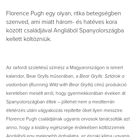
Florence Pugh egy olyan, ritka betegségben
szenved, ami miatt három- és hatéves kora
között családjával Angliából Spanyolországba
kellett költözniük.
Az oxfordi születésű színész a Magyarországon is ismert
kalandor, Bear Grylls műsorában, a
Bear Grylls: Sztárok a
vadonban
(
Running Wild with Bear Grylls
) című produkció
keretében mesélt arról, hogy gyermekkorában éveken át
Spanyolországban éltek – jóllehet nem a mediterrán
életérzés utáni vágyakozás repítette őket ilyen messzire.
Florence Pugh családjának ugyanis orvosok tanácsolták azt
anno, hogy a kislány egészsége érdekében költözzenek
Angliából egy melegebb éghajlatra, az északi klíma ugyanis