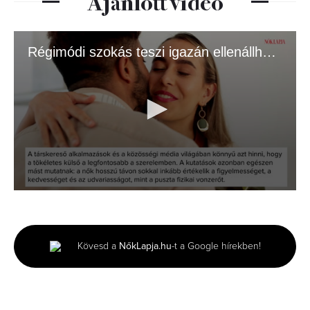
Ajánlott videó
Régimódi szokás teszi igazán ellenállhatatlanná a férfiakat
0
seconds
of
1
minute,
Kövesd a
NőkLapja.hu
-t a Google hírekben!
13
seconds