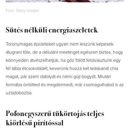
Fotó: Getty Images
Sütés nélküli energiaszeletek
Toronymagas épületeket ugyan nem leszünk képesek
átugrani tőle, de a délutáni meetinget egészen biztos, hogy
könnyedén átvészelhetjük, ha gőz fölött felolvasztunk egy
fél tábla étcsokoládét, keverünk hozzá két teáskanál chia
magot, pár szem datolyát és némi goji bogyót. Miután
formába öntötted és megdermedt, már csomagolhatod is az
uzsidobozba.
Pofonegyszerű tükörtojás teljes
kiőrlésű pirítóssal