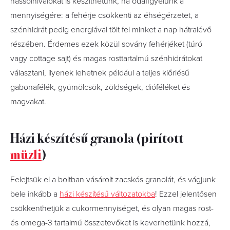
nassolnivalókat is készíthetünk, ha odafigyelünk a
mennyiségére: a fehérje csökkenti az éhségérzetet, a
szénhidrát pedig energiával tölt fel minket a nap hátralévő
részében. Érdemes ezek közül sovány fehérjéket (túró
vagy cottage sajt) és magas rosttartalmú szénhidrátokat
választani, ilyenek lehetnek például a teljes kiőrlésű
gabonafélék, gyümölcsök, zöldségek, dióféléket és
magvakat.
Házi készítésű granola (pirított
müzli
)
Felejtsük el a boltban vásárolt zacskós granolát, és vágjunk
bele inkább a
házi készítésű változatokba
! Ezzel jelentősen
csökkenthetjük a cukormennyiséget, és olyan magas rost-
és omega-3 tartalmú összetevőket is keverhetünk hozzá,