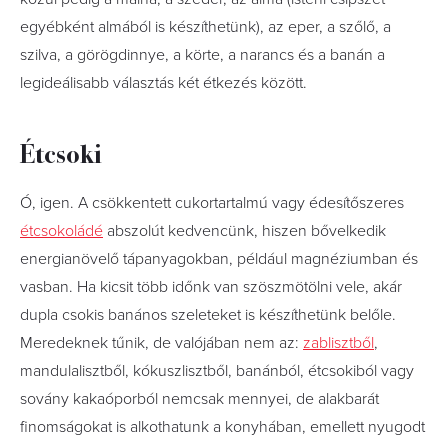
egyébként almából is készíthetünk), az eper, a szőlő, a
szilva, a görögdinnye, a körte, a narancs és a banán a
legideálisabb választás két étkezés között.
Étcsoki
Ó, igen. A csökkentett cukortartalmú vagy édesítőszeres
étcsokoládé
abszolút kedvencünk, hiszen bővelkedik
energianövelő tápanyagokban, például magnéziumban és
vasban. Ha kicsit több időnk van szöszmötölni vele, akár
dupla csokis banános szeleteket is készíthetünk belőle.
Meredeknek tűnik, de valójában nem az:
zablisztből
,
mandulalisztből, kókuszlisztből, banánból, étcsokiból vagy
sovány kakaóporból nemcsak mennyei, de alakbarát
finomságokat is alkothatunk a konyhában, emellett nyugodt