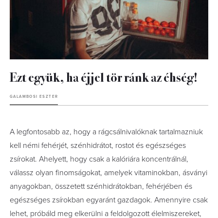
Ezt együk, ha éjjel tör ránk az éhség!
GALAMBOSI ESZTER
A legfontosabb az, hogy a rágcsálnivalóknak tartalmazniuk
kell némi fehérjét, szénhidrátot, rostot és egészséges
zsírokat. Ahelyett, hogy csak a kalóriára koncentrálnál,
válassz olyan finomságokat, amelyek vitaminokban, ásványi
anyagokban, összetett szénhidrátokban, fehérjében és
egészséges zsírokban egyaránt gazdagok. Amennyire csak
lehet, próbáld meg elkerülni a feldolgozott élelmiszereket,