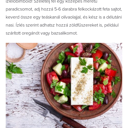
ízlelőbimbóid! Szeletelj fel egy közepes méretű
paradicsomot, adj hozzá 5-6 darabra felkockázott feta sajtot,
keverd össze egy teáskanál olívaolajjal, és kész is a délutáni
nasi. Ízlés szerint adhatsz hozzá zöldfűszereket is, például
szárított oregánót vagy bazsalikomot.