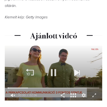
oltárán.
Kiemelt kép: Getty Images
Ajánlott videó
00:02
02:06
0
seconds