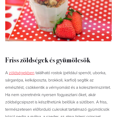
Friss zöldségek és gyümölcsök
A
zöldségekben
található rostok (például spenót, uborka,
sárgarépa, kelkáposzta, brokkoli, karfiol) segítik az
emésztést, csökkentik a vérnyomást és a koleszterinszintet.
Ha nem szeretnénk nyersen fogyasztani őket, akár
zöldségcsipszet is készíthetünk belőlük a sütőben. A friss,
természetesen előforduló cukrokat tartalmazó gyümölcsök
közül pedig a málna, a szeder, az alma (isteni csipszet