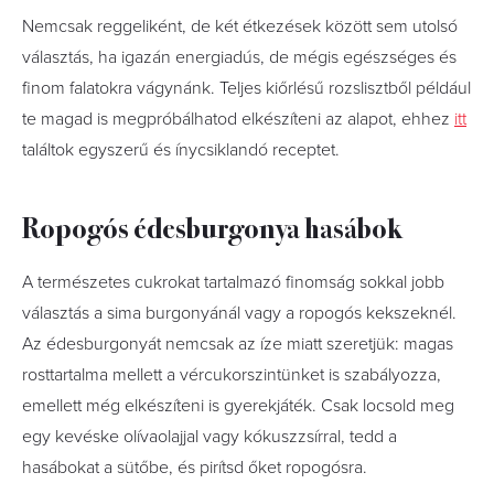
Nemcsak reggeliként, de két étkezések között sem utolsó
választás, ha igazán energiadús, de mégis egészséges és
finom falatokra vágynánk. Teljes kiőrlésű rozslisztből például
te magad is megpróbálhatod elkészíteni az alapot, ehhez
itt
találtok egyszerű és ínycsiklandó receptet.
Ropogós édesburgonya hasábok
A természetes cukrokat tartalmazó finomság sokkal jobb
választás a sima burgonyánál vagy a ropogós kekszeknél.
Az édesburgonyát nemcsak az íze miatt szeretjük: magas
rosttartalma mellett a vércukorszintünket is szabályozza,
emellett még elkészíteni is gyerekjáték. Csak locsold meg
egy kevéske olívaolajjal vagy kókuszzsírral, tedd a
hasábokat a sütőbe, és pirítsd őket ropogósra.