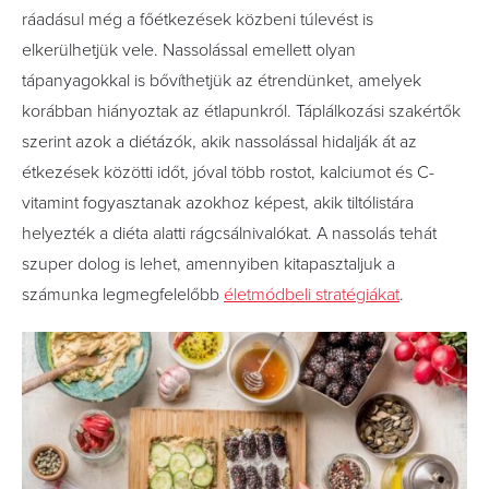
ráadásul még a főétkezések közbeni túlevést is
elkerülhetjük vele. Nassolással emellett olyan
tápanyagokkal is bővíthetjük az étrendünket, amelyek
korábban hiányoztak az étlapunkról. Táplálkozási szakértők
szerint azok a diétázók, akik nassolással hidalják át az
étkezések közötti időt, jóval több rostot, kalciumot és C-
vitamint fogyasztanak azokhoz képest, akik tiltólistára
helyezték a diéta alatti rágcsálnivalókat. A nassolás tehát
szuper dolog is lehet, amennyiben kitapasztaljuk a
számunka legmegfelelőbb
életmódbeli stratégiákat
.