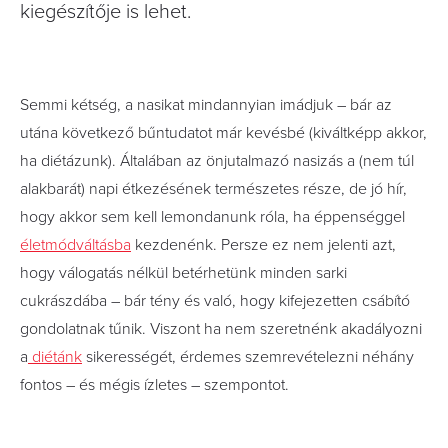
kiegészítője is lehet.
Semmi kétség, a nasikat mindannyian imádjuk – bár az
utána következő bűntudatot már kevésbé (kiváltképp akkor,
ha diétázunk). Általában az önjutalmazó nasizás a (nem túl
alakbarát) napi étkezésének természetes része, de jó hír,
hogy akkor sem kell lemondanunk róla, ha éppenséggel
életmódváltásba
kezdenénk. Persze ez nem jelenti azt,
hogy válogatás nélkül betérhetünk minden sarki
cukrászdába – bár tény és való, hogy kifejezetten csábító
gondolatnak tűnik. Viszont ha nem szeretnénk akadályozni
a
diétánk
sikerességét, érdemes szemrevételezni néhány
fontos – és mégis ízletes – szempontot.