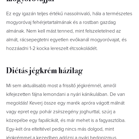
Ez egy igazán teljes értékű nassolnivaló, hála a természetes
mogyoróvaj fehérjetartalmának és a rostban gazdag
almának. Nem kell mást tenned, mint felszeletelned az
almát, rácsepegtetni egyetlen evőkanál mogyoróvajat, és
hozzáadni 1-2 kocka lereszelt étcsokoládét.
Diétás jégkrém házilag
Mi sem aktuálisabb most a frissítő jégkrémnél, amiről
kifejezetten fájna lemondani a nyári kánikulában. De van
megoldás! Keverj össze egy marék apróra vágott málnát
vagy epret egy pohár zsírszegény joghurttal, szúrj a
közepébe egy fapálcikát, és már mehet is a fagyasztóba.
Egy-két óra elteltével pedig nincs más dolgod, mint
jégkrémmel a kezedben adózni a nyári hedonizmus