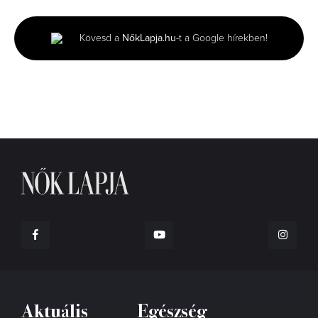
of
2
minutes,
Kövesd a
NőkLapja.hu
-t a Google hírekben!
6
seconds
Aktuális
Egészség