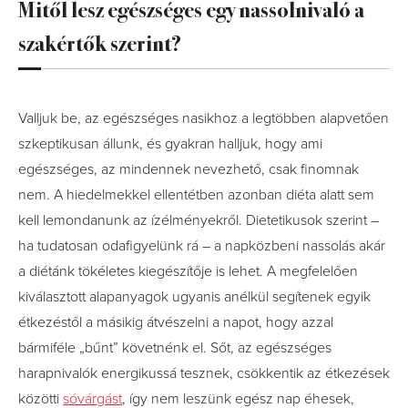
Mitől lesz egészséges egy nassolnivaló a
szakértők szerint?
Valljuk be, az egészséges nasikhoz a legtöbben alapvetően
szkeptikusan állunk, és gyakran halljuk, hogy ami
egészséges, az mindennek nevezhető, csak finomnak
nem. A hiedelmekkel ellentétben azonban diéta alatt sem
kell lemondanunk az ízélményekről. Dietetikusok szerint –
ha tudatosan odafigyelünk rá – a napközbeni nassolás akár
a diétánk tökéletes kiegészítője is lehet. A megfelelően
kiválasztott alapanyagok ugyanis anélkül segítenek egyik
étkezéstől a másikig átvészelni a napot, hogy azzal
bármiféle „bűnt” követnénk el. Sőt, az egészséges
harapnivalók energikussá tesznek, csökkentik az étkezések
közötti
sóvárgást
, így nem leszünk egész nap éhesek,