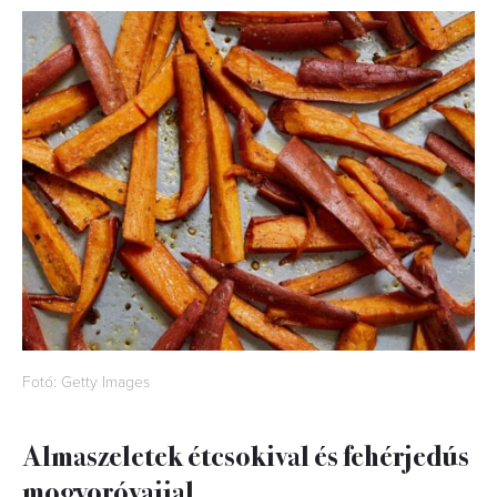
Fotó: Getty Images
Almaszeletek étcsokival és fehérjedús
mogyoróvajjal