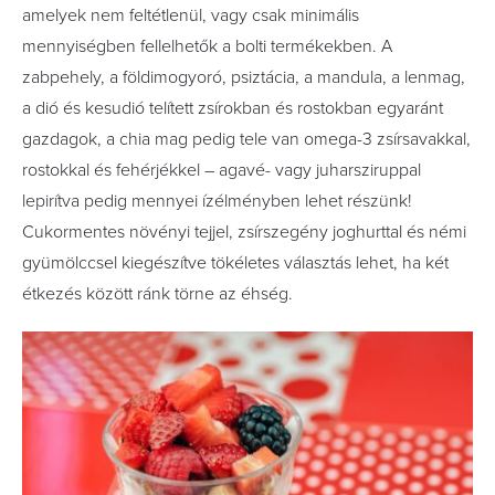
amelyek nem feltétlenül, vagy csak minimális
mennyiségben fellelhetők a bolti termékekben. A
zabpehely, a földimogyoró, psiztácia, a mandula, a lenmag,
a dió és kesudió telített zsírokban és rostokban egyaránt
gazdagok, a chia mag pedig tele van omega-3 zsírsavakkal,
rostokkal és fehérjékkel – agavé- vagy juharsziruppal
lepirítva pedig mennyei ízélményben lehet részünk!
Cukormentes növényi tejjel, zsírszegény joghurttal és némi
gyümölccsel kiegészítve tökéletes választás lehet, ha két
étkezés között ránk törne az éhség.