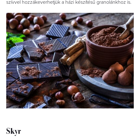
szívvel hozzákeverhetjük a házi készítésű granolánkhoz is.
Skyr