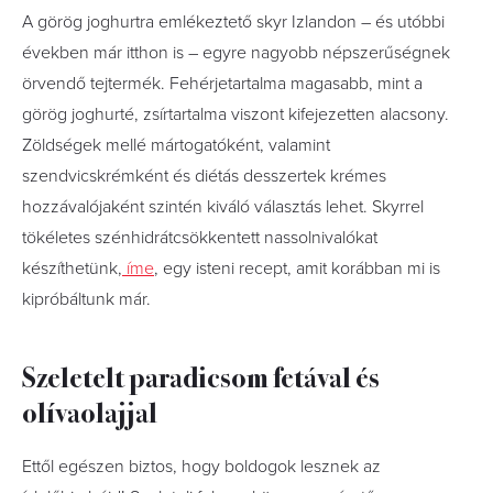
A görög joghurtra emlékeztető skyr Izlandon – és utóbbi
években már itthon is – egyre nagyobb népszerűségnek
örvendő tejtermék. Fehérjetartalma magasabb, mint a
görög joghurté, zsírtartalma viszont kifejezetten alacsony.
Zöldségek mellé mártogatóként, valamint
szendvicskrémként és diétás desszertek krémes
hozzávalójaként szintén kiváló választás lehet. Skyrrel
tökéletes szénhidrátcsökkentett nassolnivalókat
készíthetünk,
íme
, egy isteni recept, amit korábban mi is
kipróbáltunk már.
Szeletelt paradicsom fetával és
olívaolajjal
Ettől egészen biztos, hogy boldogok lesznek az