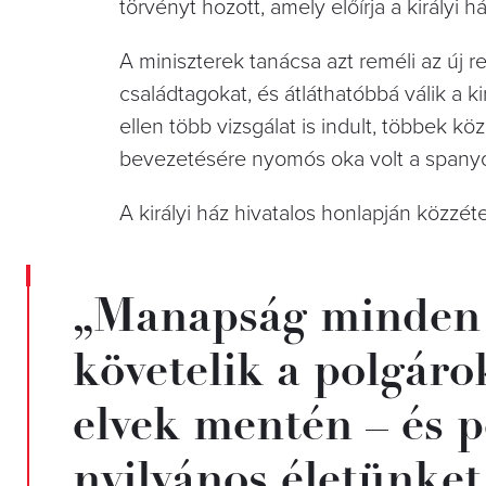
törvényt hozott, amely előírja a király
A miniszterek tanácsa azt reméli az új re
családtagokat, és átláthatóbbá válik a ki
ellen több vizsgálat is indult, többek k
bevezetésére nyomós oka volt a spany
A királyi ház hivatalos honlapján közzétet
„Manapság minden 
követelik a polgárok
elvek mentén – és 
nyilvános életünket