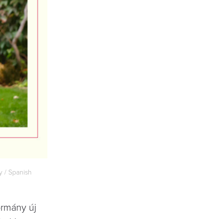
ey / Spanish
ormány új