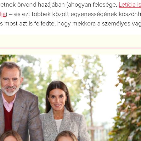
teletnek örvend hazájában (ahogyan felesége,
Letícia i
lja
) – és ezt többek között egyenességének köszönhet
 és most azt is felfedte, hogy mekkora a személyes va