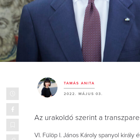
TAMÁS ANITA
2022. MÁJUS 03.
Az urakoldó szerint a transzparen
VI. Fülöp I. János Károly spanyol király 