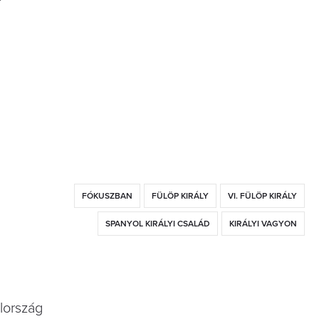
FÓKUSZBAN
FÜLÖP KIRÁLY
VI. FÜLÖP KIRÁLY
SPANYOL KIRÁLYI CSALÁD
KIRÁLYI VAGYON
olország