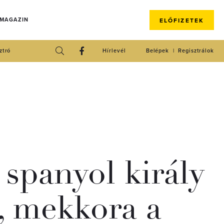
 MAGAZIN
ELŐFIZETEK
ztró
Hírlevél
Belépek
Regisztrálok
 spanyol király
a, mekkora a