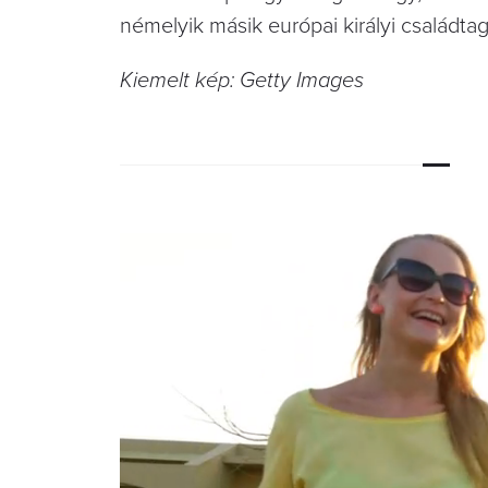
némelyik másik európai királyi családt
Kiemelt kép: Getty Images