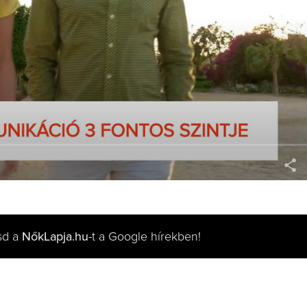
sd a
NőkLapja.hu
-t a Google hírekben!