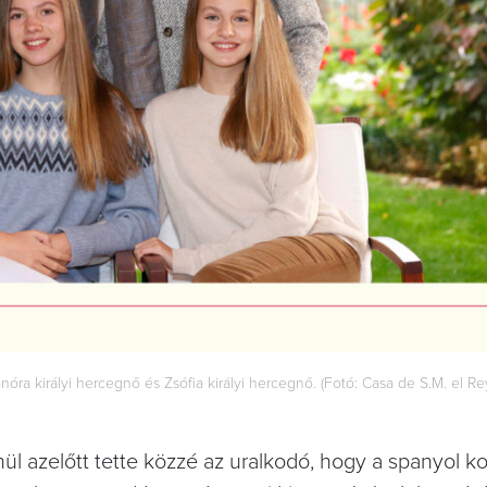
Leonóra királyi hercegnő és Zsófia királyi hercegnő. (Fotó: Casa de S.M. el R
ül azelőtt tette közzé az uralkodó, hogy a spanyol k