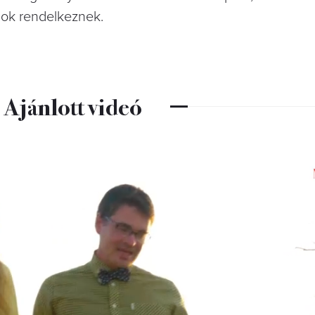
agok rendelkeznek.
Ajánlott videó