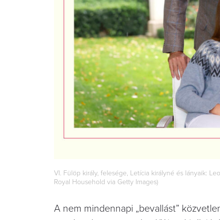
VI. Fülöp király, felesége, Letícia királyné és lányaik: 
Royal Household via Getty Images)
A nem mindennapi „bevallást” közvetlen