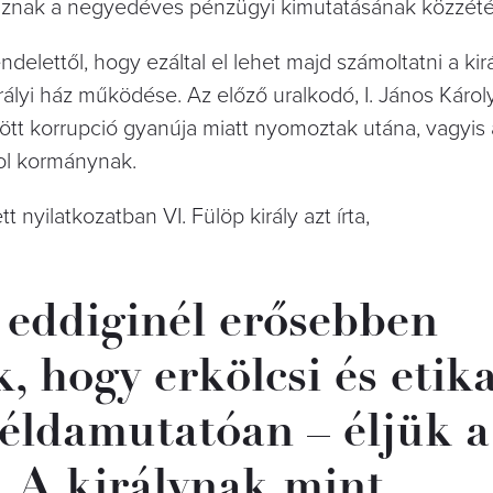
i háznak a negyedéves pénzügyi kimutatásának közzété
ndelettől, hogy ezáltal el lehet majd számoltatni a kirá
rályi ház működése. Az előző uralkodó, I. János Károly
özött korrupció gyanúja miatt nyomoztak utána, vagyis
ol kormánynak.
t nyilatkozatban VI. Fülöp király azt írta,
eddiginél erősebben
, hogy erkölcsi és etika
példamutatóan – éljük a
. A királynak mint