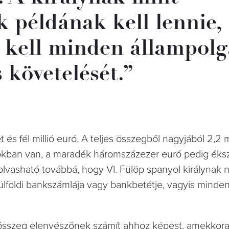
 példának kell lennie,
s kell minden állampolg
s követelését.”
és fél millió euró. A teljes összegből nagyjából 2,2 m
sokban van, a maradék háromszázezer euró pedig ék
vasható továbbá, hogy VI. Fülöp spanyol királynak n
külföldi bankszámlája vagy bankbetétje, vagyis minde
z összeg elenyészőnek számít ahhoz képest, amekkor