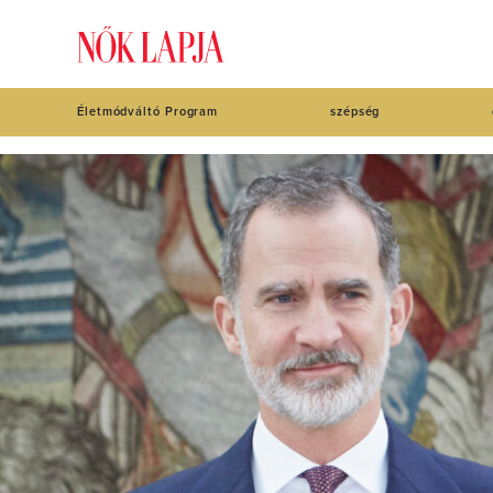
Életmódváltó Program
szépség