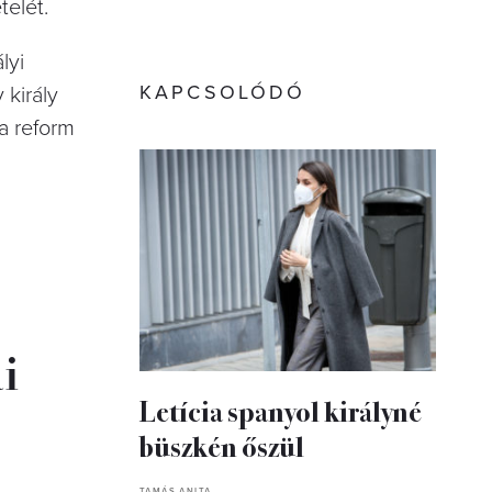
telét.
lyi
KAPCSOLÓDÓ
 király
 a reform
i
Letícia spanyol királyné
büszkén őszül
TAMÁS ANITA