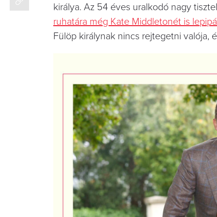
királya. Az 54 éves uralkodó nagy tisz
ruhatára még Kate Middletonét is lepipá
Fülöp királynak nincs rejtegetni valója,