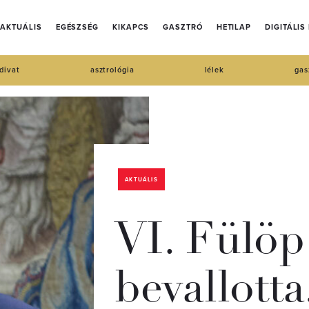
AKTUÁLIS
EGÉSZSÉG
KIKAPCS
GASZTRÓ
HETILAP
DIGITÁLIS
divat
asztrológia
lélek
gas
AKTUÁLIS
VI. Fülöp
bevallott