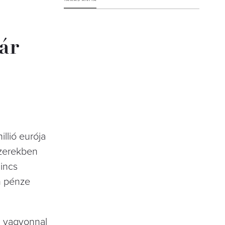
ár
illió eurója
szerekben
incs
n pénze
a vagyonnal