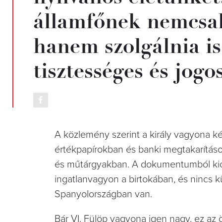
államfőnek nemcsak
hanem szolgálnia i
tisztességes és jogo
A közlemény szerint a király vagyona két 
értékpapírokban és banki megtakarítá
és műtárgyakban. A dokumentumból kiol
ingatlanvagyon a birtokában, és nincs 
Spanyolországban van.
Bár VI. Fülöp vagyona igen nagy, ez a