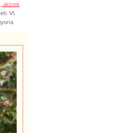
s, akinek
i. VI.
gyona.