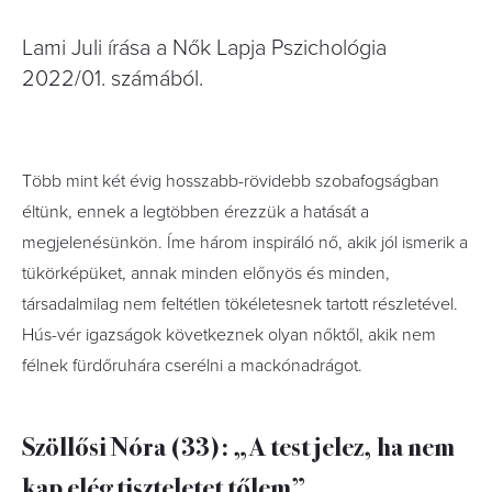
Lami Juli írása a Nők Lapja Pszichológia
2022/01. számából.
Több mint két évig hosszabb-rövidebb szobafogságban
éltünk, ennek a legtöbben érezzük a hatását a
megjelenésünkön. Íme három inspiráló nő, akik jól ismerik a
tükörképüket, annak minden előnyös és minden,
társadalmilag nem feltétlen tökéletesnek tartott részletével.
Hús-vér igazságok következnek olyan nőktől, akik nem
félnek fürdőruhára cserélni a mackónadrágot.
Szöllősi Nóra (33): „A test jelez, ha nem
kap elég tiszteletet tőlem”