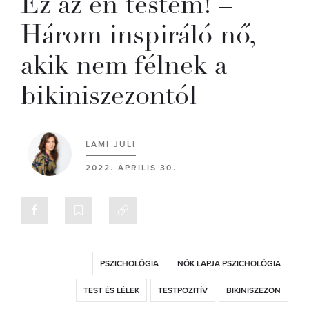
Ez az én testem! –
Három inspiráló nő,
akik nem félnek a
bikiniszezontól
LAMI JULI
2022. ÁPRILIS 30.
PSZICHOLÓGIA
NŐK LAPJA PSZICHOLÓGIA
TEST ÉS LÉLEK
TESTPOZITÍV
BIKINISZEZON