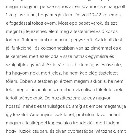
magam nagyon, persze sajnos az én számból is elhangzott
1 kg plusz után, hogy meghíztam. De volt 10–12 kellemes,
elfogadással töltött évem. Most épp babát várok, és ezt
megint új fejezetnek élem meg a testemmel való közös
történetünkben, ami nem mindig egyszerű. Az ideális test
jól funkcionál, és kölcsönhatásban van az elmémmel és a
lelkemmel, mert ezek oda-vissza hatnak egymásra és
szolgálják egymást. Az ideális test biztonságos és őszinte,
ha hagyom neki, mert jelez, ha nem kap elég tiszteletet
tőlem. Ebben a testben jól érzem magam akkor is, ha nem
felel meg a társadalom szemében vizuálisan tökéletesnek
tartott arányoknak. De hozzáteszem: az egy nagyon
hosszú, nehéz és tanulságos út, amíg az ember megtanulja
így kezelni. Amennyire csak lehet, próbálom távol tartani
magam a testképpel kapcsolatos trendektől, mert tudom,
hogy illúziók csupán, és olyan gyorsasággal változnak, amit