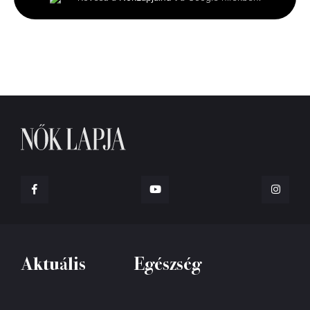
55
seconds
Aktuális
Egészség