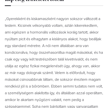
„Gyerekként és kiskamaszként nagyon sokszor változott a
testem. Kicsinek vékonyabb voltam, aztán kikerekedtem,
ami egészen a hormonális változások koráig tartott, akkor
nyúltam picit és elhagytam a kislányos alakot, hogy beálljak
egy standard méretre. A női nem általában arra van
kondicionálva, hogy összehasonlítsa magát másokkal, és ha
csak egy vagy két testrészében talál kivetnivalót, és nem
utálja az egész fizikai megjelenését úgy, ahogy van, akkor
az már nagy dolognak számít. Velem is előfordult, hogy
másokat csinosabbnak láttam, de sokszor éreztem magam
rendkívül jól is a bőrömben. Ebben semmi tudatos nem volt,
a személyiségem alakította így, és általában azzal operáltam,
amikor le akartam nyűgözni valakit, nem pedig a
szépségemmel. Soha nem bántottam vagy sanyargattam