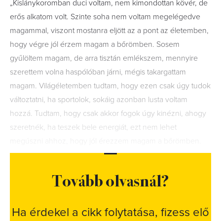
„Kislánykoromban duci voltam, nem kimondottan kövér, de
erős alkatom volt. Szinte soha nem voltam megelégedve
magammal, viszont mostanra eljött az a pont az életemben,
hogy végre jól érzem magam a bőrömben. Sosem
gyűlöltem magam, de arra tisztán emlékszem, mennyire
szerettem volna haspólóban járni, mégis takargattam
magam. Világéletemben tudtam, hogy ezen csak úgy tudok
változtatni, ha sportolok, sokáig azonban lusta voltam
hozzá. Tudtam, hogy csak akkor fogok úgy kinézni, ahogy
szeretnék, ha teszek bele energiát, ezt nem lehet
megúszni ahhoz, hogy jól érezzem magam a bőrömben.
Tovább olvasnál?
Ha érdekel a cikk folytatása, fizess elő