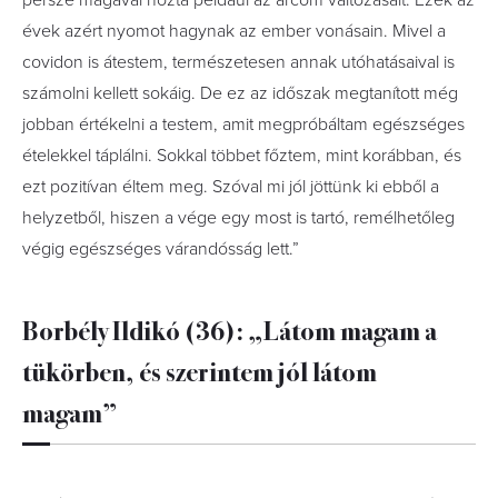
persze magával hozta például az arcom változásait. Ezek az
évek azért nyomot hagynak az ember vonásain. Mivel a
covidon is átestem, természetesen annak utóhatásaival is
számolni kellett sokáig. De ez az időszak megtanított még
jobban értékelni a testem, amit megpróbáltam egészséges
ételekkel táplálni. Sokkal többet főztem, mint korábban, és
ezt pozitívan éltem meg. Szóval mi jól jöttünk ki ebből a
helyzetből, hiszen a vége egy most is tartó, remélhetőleg
végig egészséges várandósság lett.”
Borbély Ildikó (36): „Látom magam a
tükörben, és szerintem jól látom
magam”