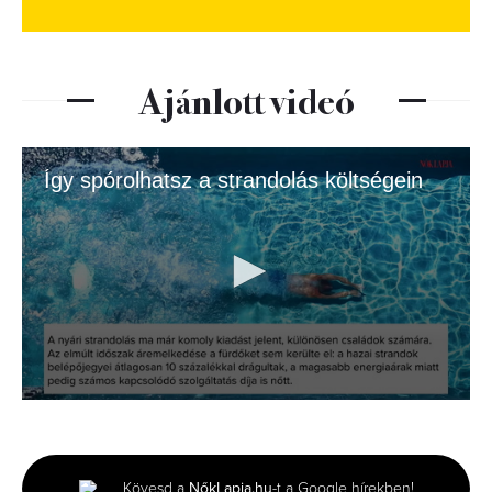
Ajánlott videó
Így spórolhatsz a strandolás költségein
0
seconds
of
1
minute,
Kövesd a
NőkLapja.hu
-t a Google hírekben!