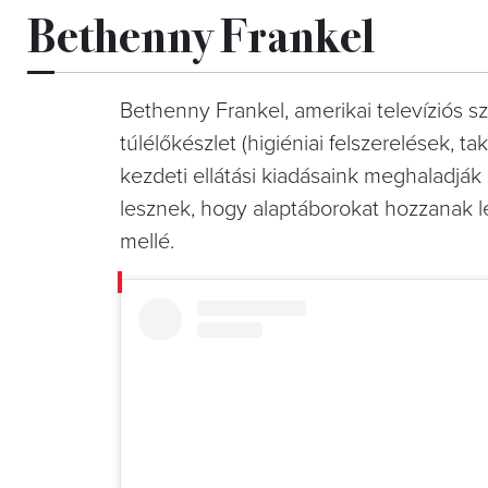
Bethenny Frankel
Bethenny Frankel, amerikai televíziós s
túlélőkészlet (higiéniai felszerelések, t
kezdeti ellátási kiadásaink meghaladják 
lesznek, hogy alaptáborokat hozzanak l
mellé.