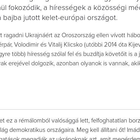
enül fokozódik, a hírességek a közösségi mé
bajba jutott kelet-európai országot.
ert ragadni Ukrajnáért az Oroszország ellen vívott háb
pár, Volodimir és Vitalij Klicsko (utóbbi 2014 óta Kije
yre több) híresség szólal fel és buzdítja követőit is a
avak erejével dolgozik, azonban olyanok is vannak, aki
 ez a rémálomból valósággá lett, felfoghatatlan borz
ilág demokratikus országaira. Meg kell állítani őt! Im
gatások megadják az ukránoknak azt, amit megérdem