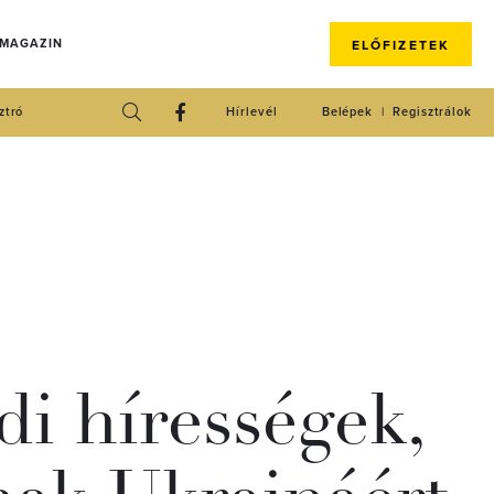
 MAGAZIN
ELŐFIZETEK
ztró
Hírlevél
Belépek
Regisztrálok
i hírességek,