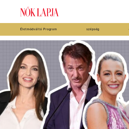
Életmódváltó Program
szépség