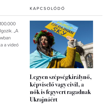
KAPCSOLÓDÓ
 100.000
lgozik. „A
zówban
ta a videó
Legyen szépségkirálynő,
képviselő vagy civil, a
nők is fegyvert ragadnak
Ukrajnáért