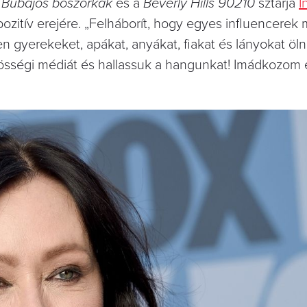
a
Bűbájos boszorkák
és a
Beverly Hills 90210
sztárja
I
pozitív erejére. „Felháborít, hogy egyes influencerek 
n gyerekeket, apákat, anyákat, fiakat és lányokat öln
zösségi médiát és hallassuk a hangunkat! Imádkozom 