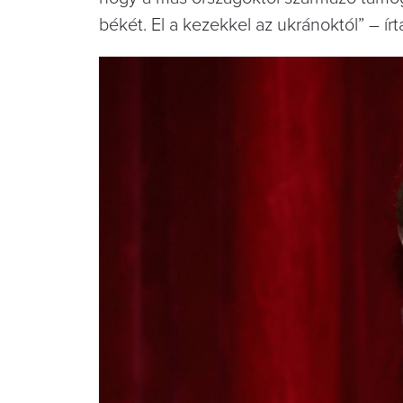
békét. El a kezekkel az ukránoktól” – ír