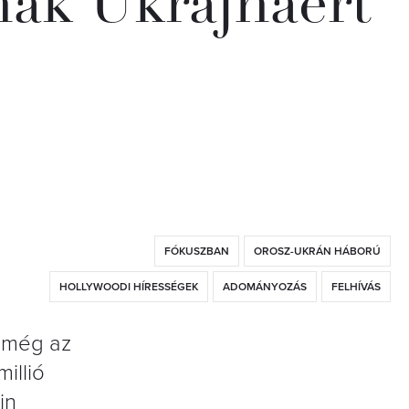
lnak Ukrajnáért
FÓKUSZBAN
OROSZ-UKRÁN HÁBORÚ
HOLLYWOODI HÍRESSÉGEK
ADOMÁNYOZÁS
FELHÍVÁS
t még az
illió
in