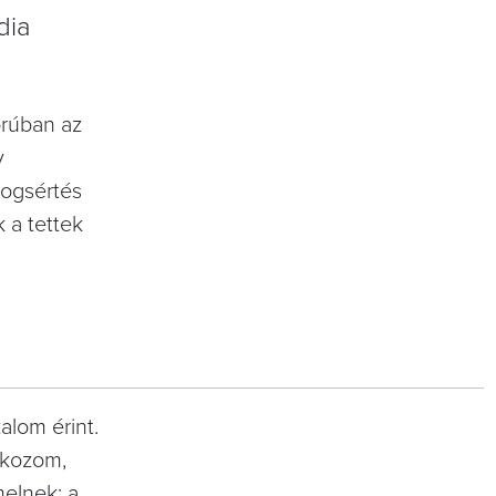
dia
orúban az
v
 jogsértés
k a tettek
alom érint.
ádkozom,
elnek: a