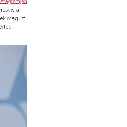
nstagramján
most is a
ek meg. Itt
érted,