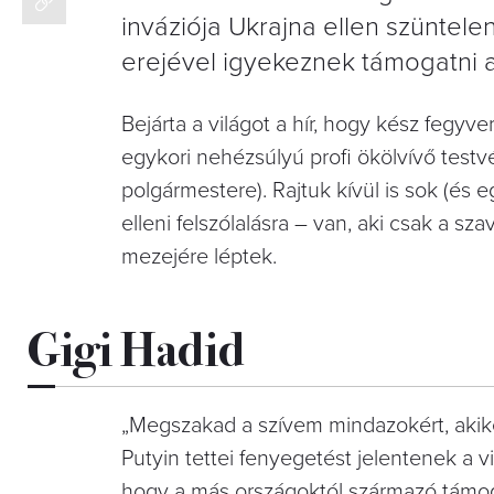
inváziója Ukrajna ellen szüntel
erejével igyekeznek támogatni a 
Bejárta a világot a hír, hogy kész fegyv
egykori nehézsúlyú profi ökölvívő testvér
polgármestere). Rajtuk kívül is sok (és eg
elleni felszólalásra – van, aki csak a sz
mezejére léptek.
Gigi Hadid
„Megszakad a szívem mindazokért, akiket
Putyin tettei fenyegetést jelentenek a v
hogy a más országoktól származó támo