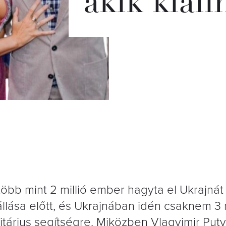
akik kiál
több mint 2 millió ember hagyta el Ukrajná
llása előtt, és Ukrajnában idén csaknem 3 m
árius segítségre. Miközben Vlagyimir Puty