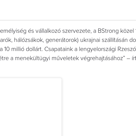
zemélyiség és vállalkozó szervezete, a BStrong közel
akarók, hálózsákok, generátorok) ukrajnai szállításán do
a 10 millió dollárt. Csapataink a lengyelországi Rzes
étre a menekültügyi műveletek végrehajtásához” – ír