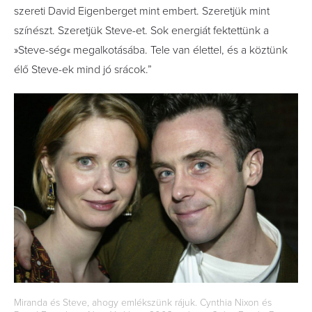
szereti David Eigenberget mint embert. Szeretjük mint
színészt. Szeretjük Steve-et. Sok energiát fektettünk a
»Steve-ség« megalkotásába. Tele van élettel, és a köztünk
élő Steve-ek mind jó srácok.”
Miranda és Steve, ahogy emlékszünk rájuk. Cynthia Nixon és