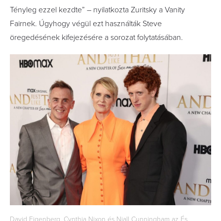
Tényleg ezzel kezdte” – nyilatkozta Zuritsky a Vanity
Fairnek. Úgyhogy végül ezt használták Steve
öregedésének kifejezésére a sorozat folytatásában.
David Eigenberg, Cynthia Nixon és Niall Cunningham az És