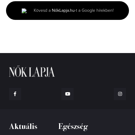
2
minutes,
Kövesd a
NőkLapja.hu
-t a Google hírekben!
48
seconds
Aktuális
Egészség