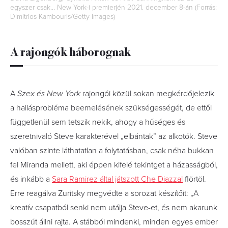
egyszer csak… New York-i premierjén 2021. december 8-án (Forrás:
Dimitrios Kambouris/Getty Images)
A rajongók háborognak
A
Szex és New York
rajongói közül sokan megkérdőjelezik
a hallásprobléma beemelésének szükségességét, de ettől
függetlenül sem tetszik nekik, ahogy a hűséges és
szeretnivaló Steve karakterével „elbántak” az alkotók. Steve
valóban szinte láthatatlan a folytatásban, csak néha bukkan
fel Miranda mellett, aki éppen kifelé tekintget a házasságból,
és inkább a
Sara Ramirez által játszott Che Diazzal
flörtöl.
Erre reagálva Zuritsky megvédte a sorozat készítőit: „A
kreatív csapatból senki nem utálja Steve-et, és nem akarunk
bosszút állni rajta. A stábból mindenki, minden egyes ember