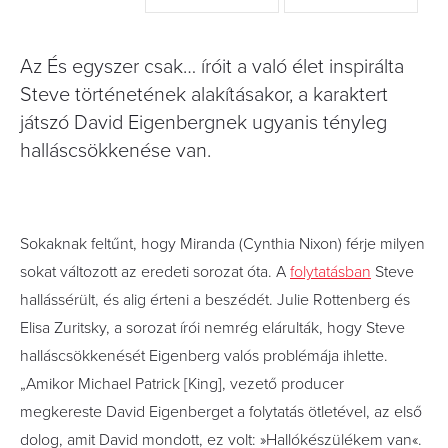
Az És egyszer csak… íróit a való élet inspirálta
Steve történetének alakításakor, a karaktert
játszó David Eigenbergnek ugyanis tényleg
halláscsökkenése van.
Sokaknak feltűnt, hogy Miranda (Cynthia Nixon) férje milyen
sokat változott az eredeti sorozat óta. A
folytatásban
Steve
hallássérült, és alig érteni a beszédét. Julie Rottenberg és
Elisa Zuritsky, a sorozat írói nemrég elárulták, hogy Steve
halláscsökkenését Eigenberg valós problémája ihlette.
„Amikor Michael Patrick [King], vezető producer
megkereste David Eigenberget a folytatás ötletével, az első
dolog, amit David mondott, ez volt: »Hallókészülékem van«.