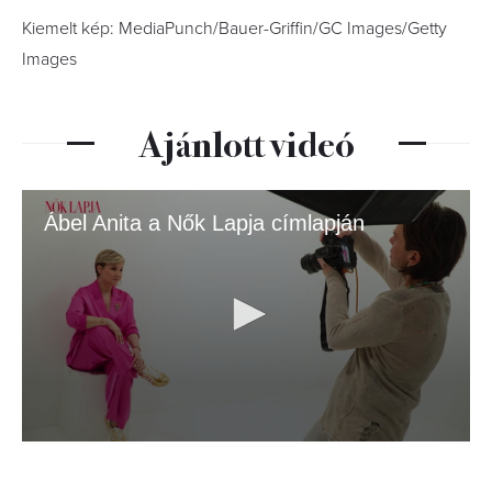
Kiemelt kép: MediaPunch/Bauer-Griffin/GC Images/Getty
Images
Ajánlott videó
Ábel Anita a Nők Lapja címlapján
0
seconds
of