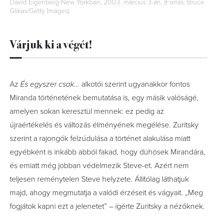
David Eigenberg New Yorkban, 2003. március 3-án. (Forrás: Bruce
Glikas/Getty Images)
Várjuk ki a végét!
Az
És egyszer csak…
alkotói szerint ugyanakkor fontos
Miranda történetének bemutatása is, egy másik valóságé,
amelyen sokan keresztül mennek: ez pedig az
újraértékelés és változás élményének megélése. Zuritsky
szerint a rajongók felzúdulása a történet alakulása miatt
egyébként is inkább abból fakad, hogy dühösek Mirandára,
és emiatt még jobban védelmezik Steve-et. Azért nem
teljesen reménytelen Steve helyzete. Állítólag láthatjuk
majd, ahogy megmutatja a valódi érzéseit és vágyait. „Meg
fogjátok kapni ezt a jelenetet” – ígérte Zuritsky a nézőknek.