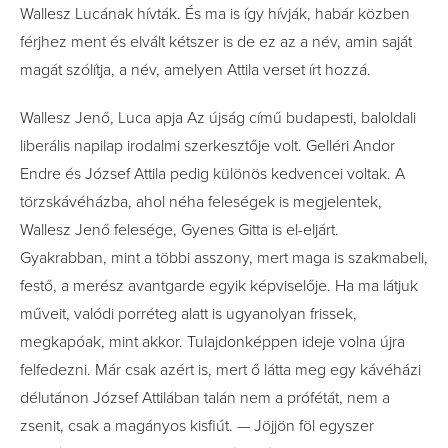
Wallesz Lucának hívták. És ma is így hívják, habár közben
férjhez ment és elvált kétszer is de ez az a név, amin saját
magát szólítja, a név, amelyen Attila verset írt hozzá.
Wallesz Jenő, Luca apja Az újság című budapesti, baloldali
liberális napilap irodalmi szerkesztője volt. Gelléri Andor
Endre és József Attila pedig különös kedvencei voltak. A
törzskávéházba, ahol néha feleségek is megjelentek,
Wallesz Jenő felesége, Gyenes Gitta is el-eljárt.
Gyakrabban, mint a többi asszony, mert maga is szakmabeli,
festő, a merész avantgarde egyik képviselője. Ha ma látjuk
műveit, valódi porréteg alatt is ugyanolyan frissek,
megkapóak, mint akkor. Tulajdonképpen ideje volna újra
felfedezni. Már csak azért is, mert ő látta meg egy kávéházi
délutánon József Attilában talán nem a prófétát, nem a
zsenit, csak a magányos kisfiút. — Jöjjön föl egyszer