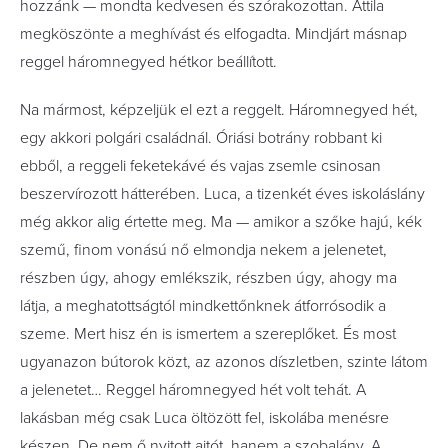
hozzánk — mondta kedvesen és szórakozottan. Attila
megköszönte a meghívást és elfogadta. Mindjárt másnap
reggel háromnegyed hétkor beállított.
Na mármost, képzeljük el ezt a reggelt. Háromnegyed hét,
egy akkori polgári családnál. Óriási botrány robbant ki
ebből, a reggeli feketekávé és vajas zsemle csinosan
beszervírozott hátterében. Luca, a tizenkét éves iskoláslány
még akkor alig értette meg. Ma — amikor a szőke hajú, kék
szemű, finom vonású nő elmondja nekem a jelenetet,
részben úgy, ahogy emlékszik, részben úgy, ahogy ma
látja, a meghatottságtól mindkettőnknek átforrósodik a
szeme. Mert hisz én is ismertem a szereplőket. És most
ugyanazon bútorok közt, az azonos díszletben, szinte látom
a jelenetet… Reggel háromnegyed hét volt tehát. A
lakásban még csak Luca öltözött fel, iskolába menésre
készen. De nem ő nyitott ajtót, hanem a szobalány. A