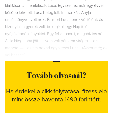
kiállításon… — emlékszik Luca. Egyszer, ez már egy évvel
később lehetett, Luca beteg lett. Influenzás. Anyja
emlékkönyvet vett neki. És mert Luca rendkívül félénk és
bizonytalan gyerek volt, belerajzolt egy Nap felé
nyújtózkodó leányaktot. Egy felszabadult, magabiztos nőt.
Attila látogatóba jött. — Nem volt pénzem virágra — ezt
mondta. — Hoztam neköd egy versöt Luca… (Akkor még ö-
vel beszélt.)
Tovább olvasnál?
Ha érdekel a cikk folytatása, fizess elő
mindössze havonta 1490 forintért.