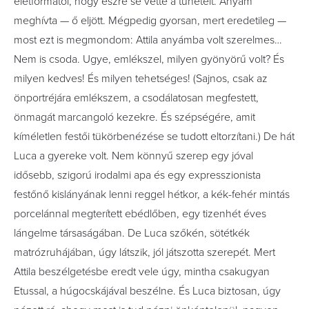
életformától, hogy észre se vette a tüneteit. Anyám
meghívta — ő eljött. Mégpedig gyorsan, mert eredetileg —
most ezt is megmondom: Attila anyámba volt szerelmes…
Nem is csoda. Ugye, emlékszel, milyen gyönyörű volt? És
milyen kedves! És milyen tehetséges! (Sajnos, csak az
önportréjára emlékszem, a csodálatosan megfestett,
önmagát marcangoló kezekre. És szépségére, amit
kíméletlen festői tükörbenézése se tudott eltorzítani.) De hát
Luca a gyereke volt. Nem könnyű szerep egy jóval
idősebb, szigorú irodalmi apa és egy expresszionista
festőnő kislányának lenni reggel hétkor, a kék-fehér mintás
porcelánnal megterített ebédlőben, egy tizenhét éves
lángelme társaságában. De Luca szőkén, sötétkék
matrózruhájában, úgy látszik, jól játszotta szerepét. Mert
Attila beszélgetésbe eredt vele úgy, mintha csakugyan
Etussal, a húgocskájával beszélne. És Luca biztosan, úgy