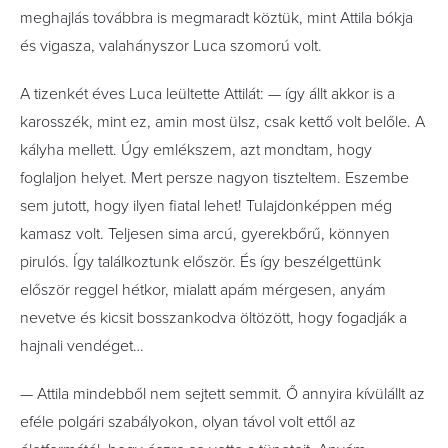
meghajlás továbbra is megmaradt köztük, mint Attila bókja
és vigasza, valahányszor Luca szomorú volt.
A tizenkét éves Luca leültette Attilát: — így állt akkor is a
karosszék, mint ez, amin most ülsz, csak kettő volt belőle. A
kályha mellett. Úgy emlékszem, azt mondtam, hogy
foglaljon helyet. Mert persze nagyon tiszteltem. Eszembe
sem jutott, hogy ilyen fiatal lehet! Tulajdonképpen még
kamasz volt. Teljesen sima arcú, gyerekbőrű, könnyen
pirulós. Így találkoztunk először. És így beszélgettünk
először reggel hétkor, mialatt apám mérgesen, anyám
nevetve és kicsit bosszankodva öltözött, hogy fogadják a
hajnali vendéget…
— Attila mindebből nem sejtett semmit. Ő annyira kívülállt az
eféle polgári szabályokon, olyan távol volt ettől az