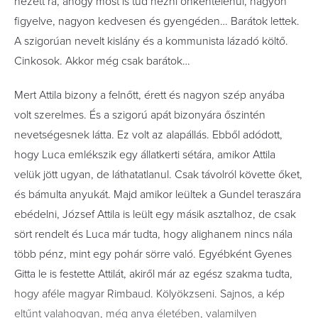
nézett rá, ahogy most is tud nézni önkéntelenül, nagyon
figyelve, nagyon kedvesen és gyengéden… Barátok lettek.
A szigorúan nevelt kislány és a kommunista lázadó költő.
Cinkosok. Akkor még csak barátok…
Mert Attila bizony a felnőtt, érett és nagyon szép anyába
volt szerelmes. És a szigorú apát bizonyára őszintén
nevetségesnek látta. Ez volt az alapállás. Ebből adódott,
hogy Luca emlékszik egy állatkerti sétára, amikor Attila
velük jött ugyan, de láthatatlanul. Csak távolról követte őket,
és bámulta anyukát. Majd amikor leültek a Gundel teraszára
ebédelni, József Attila is leült egy másik asztalhoz, de csak
sört rendelt és Luca már tudta, hogy alighanem nincs nála
több pénz, mint egy pohár sörre való. Egyébként Gyenes
Gitta le is festette Attilát, akiről már az egész szakma tudta,
hogy aféle magyar Rimbaud. Kölyökzseni. Sajnos, a kép
eltűnt valahogyan, még anya életében, valamilyen