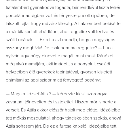
fiatalembert gyanakodva fogadta, bár rendkívül tiszta fehér
porcelánnadrágban volt és fényesre pucolt cipőben, de
látszott rajta, hogy művészféleség. A fiatalembert bekísérte
a már kitakarított ebédlőbe, ahol reggelire volt terítve és
szólt Lucának. — Ez a fiú azt mondja, hogy a nagyságos
asszony meghívta! De csak nem ma reggelire? — Luca
nyilván ugyanúgy elnevette magát, mint most. Ránézett
még alvó mamájára, akit imádott, s a bonyolult családi
helyzetben élő gyerekek tapintatával, gyorsan kisietett
elsimítani az apai szigor miatt fenyegető botrányt.
— Maga a József Attila? — kérdezte kicsit szorongva,
zavartan, jólnevelten és tisztelettel. Hiszen mór ismerte a
verseit. És Attila akkor először hajolt meg előtte, idézőjelbe
tett mókás mozdulattal, ahogy tánciskolában szokás, ahová
Attila sohasem járt. De ez a furcsa knixelő, idézőjelbe tett