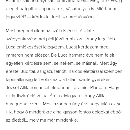
És arra csak homályosan, amit Attila felelt… Még te is! Pedig
eleget hallgattad Japánban is, Vásárhelyen is. Miért nem
jegyeztél? — kérdezte Judit szemrehányóan.
Most megpróbálom az azóta is érzett őszinte
szégyenkezésemet picit jóvátenni azzal, hogy legalább
Luca emlékezését lejegyzem. Lucát kérdezem meg…
immáron nem először. De Luca harminc éve nem felelt
egyetlen kérdésre sem, se nekem, se másnak. Mert úgy
érezte; Judittal, az igazi, felnőtt, harcos élettárssal szemben
tapintatlanság lett volna az ő ártatlan, szinte gyerekes
József Attila-románcát elmondani, premier Plánban. Hogy
ez indiszkréció volna. Árulás. Magyarul: hogy Attila
haragudna ezért… Most azonban úgy érzi hogy talán az se
illik, hogy ő mindörökre elhallgasson fontos dolgokat ebből
az életből… mely ma már mindenkié.