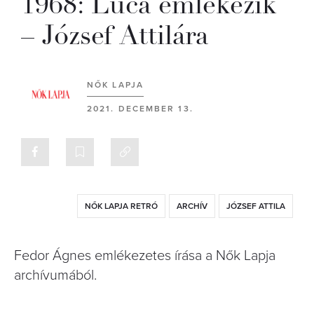
1968: Luca emlékezik
– József Attilára
NŐK LAPJA
2021. DECEMBER 13.
NŐK LAPJA RETRÓ
ARCHÍV
JÓZSEF ATTILA
Fedor Ágnes emlékezetes írása a Nők Lapja
archívumából.