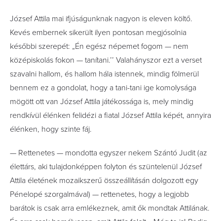
József Attila mai ifjúságunknak nagyon is eleven költő.
Kevés embernek sikerült ilyen pontosan megjósolnia
későbbi szerepét: „Én egész népemet fogom — nem
középiskolás fokon — tanítani.’’ Valahányszor ezt a verset
szavalni hallom, és hallom hála istennek, mindig fölmerül
bennem ez a gondolat, hogy a tani-tani ige komolysága
mögött ott van József Attila játékossága is, mely mindig
rendkívül élénken felidézi a fiatal József Attila képét, annyira
élénken, hogy szinte fáj.
— Rettenetes — mondotta egyszer nekem Szántó Judit (az
élettárs, aki tulajdonképpen folyton és szüntelenül József
Attila életének mozaikszerű összeállításán dolgozott egy
Pénelopé szorgalmával) — rettenetes, hogy a legjobb
barátok is csak arra emlékeznek, amit ők mondtak Attilának.