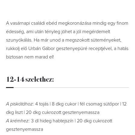
A vasárnapi családi ebéd megkoronázása mindig egy finom
édesség, ami után tényleg jöhet a jól megérdemelt
szunyókálás. Ha már unod a megszokott süteményeket,
rukkolj elő Urbán Gábor gesztenyepüré receptjével, a hatás
biztosan nem marad el!
12-14 szelethez:
A piskótához:
4 tojás | 8 dkg cukor | fél csomag sütőpor | 12
dkg liszt | 20 dkg cukrozott gesztenyemassza
A krémhez:
3 dl hideg habtejszín | 20 dkg cukrozott
gesztenyemassza