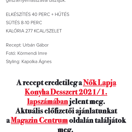
gesztenyemasszával díszítjük.
ELKÉSZÍTÉS 40 PERC + HŰTÉS
SÜTÉS 8-10 PERC
KALÓRIA 277 KCAL/SZELET
Recept: Urbán Gábor
Fotó: Körmendi Imre
Styling: Kapolka Ágnes
A recept eredetileg a
Nők Lapja
Konyha Desszert 2021/1.
lapszámában
jelent meg.
Aktuális előfizetői ajánlatunkat
a
Magazin Centrum
oldalán találjátok
meg.