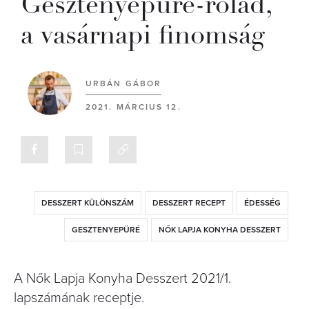
Gesztenyepüré-rolád,
a vasárnapi finomság
URBÁN GÁBOR
2021. MÁRCIUS 12.
DESSZERT KÜLÖNSZÁM
DESSZERT RECEPT
ÉDESSÉG
GESZTENYEPÜRÉ
NŐK LAPJA KONYHA DESSZERT
A Nők Lapja Konyha Desszert 2021/1.
lapszámának receptje.