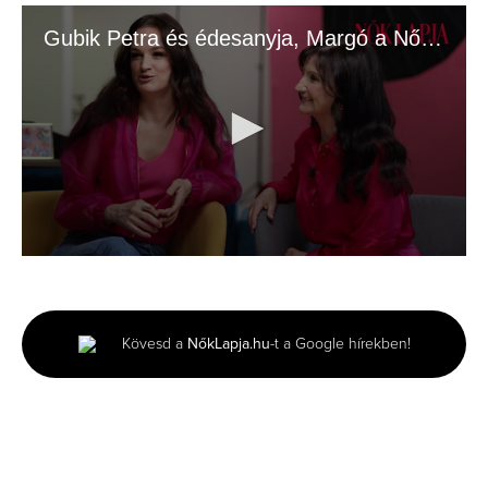
Gubik Petra és édesanyja, Margó a Nők Lapja címlapján
0
seconds
of
2
minutes,
Kövesd a
NőkLapja.hu
-t a Google hírekben!
44
seconds