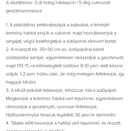
A díszítéshez:
3 dl hideg habtejszín | 5 dkg cukrozott
gesztenyemassza
1. A piskótához kettéválasztjuk a tojásokat, a fehérjét
kemény habbá verjük a cukorral, majd hozzákeverjük a
sárgáját, végül beleforgatjuk a sütőporral elkevert lisztet.
2. A masszát kb. 30×30 cm-es, sütőpapírral bélelt
sütőtepsibe kenjük, egyenletesen ráreszeljük a gesztenyét,
majd 170 ºC-ra előmelegített sütőben 8-10 perc alatt készre
sütjük. 1-2 perc hűlés után, de még melegen feltekerjük, így
hagyjuk kihűlni.
3. A kihűlt piskótát letekerjük, lehúzzuk róla a sütőpapírt.
Megkenjük a krémhez habbá vert tejszínnel, egyenletesen
ráreszeljük a gesztenyét, szorosan feltekerjük.
Hűtőszekrénybe tesszük legalább 30 percre dermedni.
4. Tálalás előtt bevonjuk a habbá vert tejszínnel, és reszelt