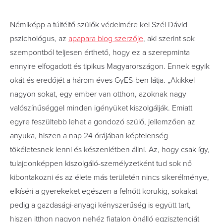
Némiképp a túlféltő szülők védelmére kel Szél Dávid
pszichológus, az
apapara blog szerzője
, aki szerint sok
szempontból teljesen érthető, hogy ez a szerepminta
ennyire elfogadott és tipikus Magyarországon. Ennek egyik
okát és eredőjét a három éves GyES-ben látja. „Akikkel
nagyon sokat, egy ember van otthon, azoknak nagy
valószínűséggel minden igényüket kiszolgálják. Emiatt
egyre feszültebb lehet a gondozó szülő, jellemzően az
anyuka, hiszen a nap 24 órájában képtelenség
tökéletesnek lenni és készenlétben állni. Az, hogy csak így,
tulajdonképpen kiszolgáló-személyzetként tud sok nő
kibontakozni és az élete más területén nincs sikerélménye,
elkíséri a gyerekeket egészen a felnőtt korukig, sokakat
pedig a gazdasági-anyagi kényszerűség is együtt tart,
hiszen itthon nagyon nehéz fiatalon önálló egzisztenciát