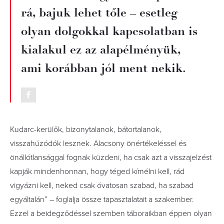
rá, bajuk lehet tőle – esetleg
olyan dolgokkal kapcsolatban is
kialakul ez az alapélményük,
ami korábban jól ment nekik.
Kudarc-kerülők, bizonytalanok, bátortalanok,
visszahúzódók lesznek. Alacsony önértékeléssel és
önállótlansággal fognak küzdeni, ha csak azt a visszajelzést
kapják mindenhonnan, hogy téged kímélni kell, rád
vigyázni kell, neked csak óvatosan szabad, ha szabad
egyáltalán” – foglalja össze tapasztalatait a szakember.
Ezzel a beidegződéssel szemben táboraikban éppen olyan