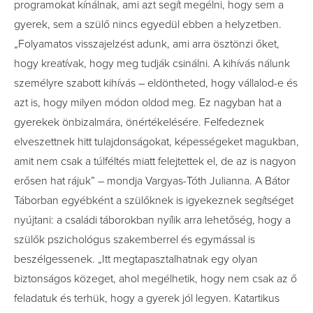
programokat kínálnak, ami azt segít megélni, hogy sem a
gyerek, sem a szülő nincs egyedül ebben a helyzetben.
„Folyamatos visszajelzést adunk, ami arra ösztönzi őket,
hogy kreatívak, hogy meg tudják csinálni. A kihívás nálunk
személyre szabott kihívás – eldöntheted, hogy vállalod-e és
azt is, hogy milyen módon oldod meg. Ez nagyban hat a
gyerekek önbizalmára, önértékelésére. Felfedeznek
elveszettnek hitt tulajdonságokat, képességeket magukban,
amit nem csak a túlféltés miatt felejtettek el, de az is nagyon
erősen hat rájuk” – mondja Vargyas-Tóth Julianna. A Bátor
Táborban egyébként a szülőknek is igyekeznek segítséget
nyújtani: a családi táborokban nyílik arra lehetőség, hogy a
szülők pszichológus szakemberrel és egymással is
beszélgessenek. „Itt megtapasztalhatnak egy olyan
biztonságos közeget, ahol megélhetik, hogy nem csak az ő
feladatuk és terhük, hogy a gyerek jól legyen. Katartikus