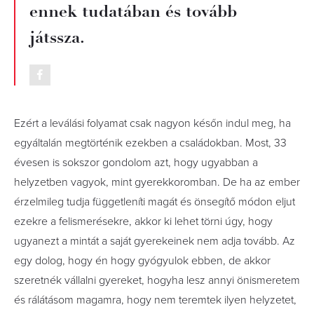
ennek tudatában és tovább
játssza.
Ezért a leválási folyamat csak nagyon későn indul meg, ha
egyáltalán megtörténik ezekben a családokban. Most, 33
évesen is sokszor gondolom azt, hogy ugyabban a
helyzetben vagyok, mint gyerekkoromban. De ha az ember
érzelmileg tudja függetleníti magát és önsegítő módon eljut
ezekre a felismerésekre, akkor ki lehet törni úgy, hogy
ugyanezt a mintát a saját gyerekeinek nem adja tovább. Az
egy dolog, hogy én hogy gyógyulok ebben, de akkor
szeretnék vállalni gyereket, hogyha lesz annyi önismeretem
és rálátásom magamra, hogy nem teremtek ilyen helyzetet,