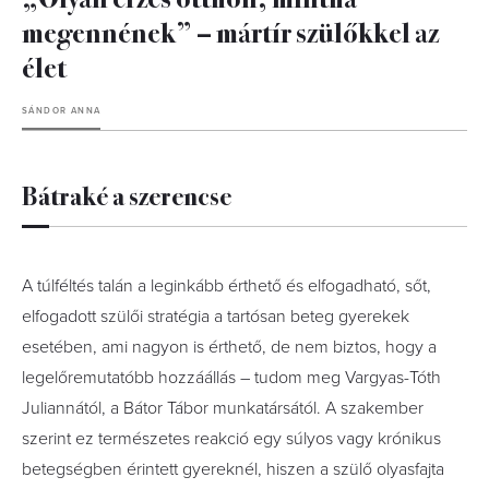
megennének” – mártír szülőkkel az
élet
SÁNDOR ANNA
Bátraké a szerencse
A túlféltés talán a leginkább érthető és elfogadható, sőt,
elfogadott szülői stratégia a tartósan beteg gyerekek
esetében, ami nagyon is érthető, de nem biztos, hogy a
legelőremutatóbb hozzáállás – tudom meg Vargyas-Tóth
Juliannától, a Bátor Tábor munkatársától. A szakember
szerint ez természetes reakció egy súlyos vagy krónikus
betegségben érintett gyereknél, hiszen a szülő olyasfajta