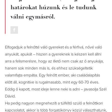
határokat húzunk és le tudunk
válni egymásról.
Elfogadjuk a felnőtté váló gyereket és a férfivá, nővé váló
anyukát, apukát – hiszen a gyereknek is készen kell állni
arra a felismerésre, hogy az illető nem csak az ő anyukája,
hanem sok minden más is, és ehhez szükségeltetik
valamifajta empátia. Egy felnőtt ember, aki családalapítás
előtt áll, kognitíve is rugalmasabb, mint egy 60-70 éves.
Eddig ő kapott, most ideje lenne neki is adni – javasolja Szél
Dávid.
Ha pedig nagyon megnehezíti a túlféltő szülő a felnőttkori
kapcsolatot, akkor is több forgatókönyv közül választhatunk,