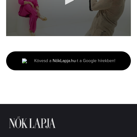
0
seconds
of
2
minutes,
Kövesd a
NőkLapja.hu
-t a Google hírekben!
48
seconds