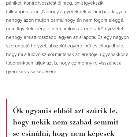
pánikot, kontrollvesztést él meg, amit igyekszik
túlkompenzálni. „Nehogy a gyereknek valami baja legyen,
nehogy azon múljon bármi, hogy én nem fogom eléggé,
nem figyelek eléggé, nem uralom az egész környezetet,
nehogy emiatt rosszabb legyen az állapota. Ez egy nagyon
szorongató helyzet, abszolút egyértelmű és elfogadható,
hogy mi a túlóvó szülői mintának az eredője, ugyanakkor a
táborainkban látjuk azt is, hogy ez mennyire visszahat a
gyerekek viselkedésére.
Ők ugyanis ebből azt szűrik le,
hogy nekik nem szabad semmit
se csinálni, hogy nem képesek