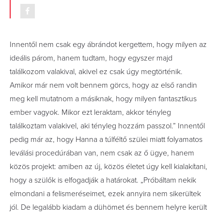
Innentől nem csak egy ábrándot kergettem, hogy milyen az
ideális párom, hanem tudtam, hogy egyszer majd
találkozom valakival, akivel ez csak úgy megtörténik.
Amikor már nem volt bennem görcs, hogy az első randin
meg kell mutatnom a másiknak, hogy milyen fantasztikus
ember vagyok. Mikor ezt leraktam, akkor tényleg
találkoztam valakivel, aki tényleg hozzám passzol.” Innentől
pedig már az, hogy Hanna a túlféltő szülei miatt folyamatos
leválási procedúrában van, nem csak az ő ügye, hanem
közös projekt: amiben az új, közös életet úgy kell kialakítani,
hogy a szülők is elfogadják a határokat. „Próbáltam nekik
elmondani a felismeréseimet, ezek annyira nem sikerültek
jól. De legalább kiadam a dühömet és bennem helyre került