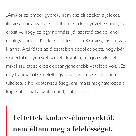
„Amikor az ember gyerek, nem észleli ezeket a jeleket,
illetve a narratíva is az – otthon és a környezet ezt meg is
erősíti –, hogy ez egy normális, jó, szerető család, ahol
odafigyelnek rád” – kezdi történetét a 33 éves, friss házas
Hanna. A túlféltés az ő esetében abból adódott, hogy bár
szülei több gyereket szerettek volna, mégis egyke lett,
mivel születése előtt édesanyjának több vetélése volt. „Ez
egy traumából született egykeség volt és szerintem a
túlféltés, a helikopter-szülőség, ami ma is meghatározza a
kapcsolatomat a szüleimmel, ebből ered.
Féltettek kudarc-élményektől,
nem éltem meg a felelősséget,