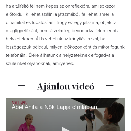
ha a túlféltő fél nem képes az önreflexióra, ami sokszor
előfordul. Ki lehet szállni a játszmából, fel lehet ismeri a
dinamikát és tudatosítani, hogy ez egy játszma, objektív
megfigyelőként, nem érzelmileg bevonódva jelen lenni a
helyzetekben. Át is vehetjük az irányítást azzal, ha
leszögezzük például, milyen időközönként és mikor fogunk
telefonálni. Élére állhatunk a helyzeteknek elfogadva a
szüleinket olyanoknak, amilyenek.
Ajánlott videó
Ábel Anita a Nők Lapja címlapján