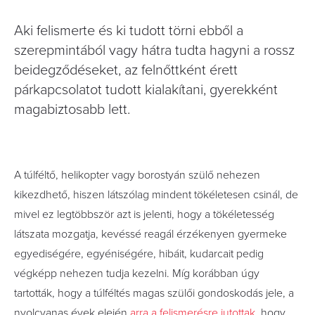
Aki felismerte és ki tudott törni ebből a
szerepmintából vagy hátra tudta hagyni a rossz
beidegződéseket, az felnőttként érett
párkapcsolatot tudott kialakítani, gyerekként
magabiztosabb lett.
A túlféltő, helikopter vagy borostyán szülő nehezen
kikezdhető, hiszen látszólag mindent tökéletesen csinál, de
mivel ez legtöbbször azt is jelenti, hogy a tökéletesség
látszata mozgatja, kevéssé reagál érzékenyen gyermeke
egyediségére, egyéniségére, hibáit, kudarcait pedig
végképp nehezen tudja kezelni. Míg korábban úgy
tartották, hogy a túlféltés magas szülői gondoskodás jele, a
nyolcvanas évek elején
arra a felismerésre jutottak
, hogy