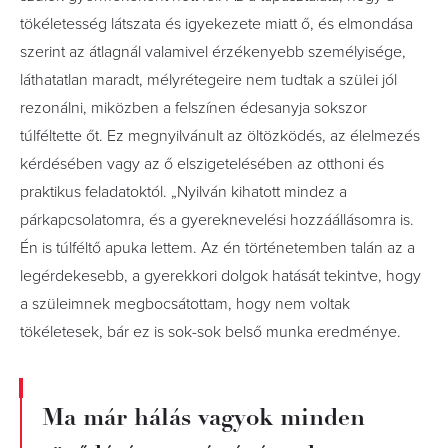
tökéletesség látszata és igyekezete miatt ő, és elmondása
szerint az átlagnál valamivel érzékenyebb személyisége,
láthatatlan maradt, mélyrétegeire nem tudtak a szülei jól
rezonálni, miközben a felszínen édesanyja sokszor
túlféltette őt. Ez megnyilvánult az öltözködés, az élelmezés
kérdésében vagy az ő elszigetelésében az otthoni és
praktikus feladatoktól. „Nyilván kihatott mindez a
párkapcsolatomra, és a gyereknevelési hozzáállásomra is.
Én is túlféltő apuka lettem. Az én történetemben talán az a
legérdekesebb, a gyerekkori dolgok hatását tekintve, hogy
a szüleimnek megbocsátottam, hogy nem voltak
tökéletesek, bár ez is sok-sok belső munka eredménye.
Ma már hálás vagyok minden