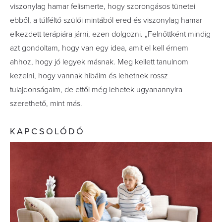
viszonylag hamar felismerte, hogy szorongásos tünetei
ebből, a túlféltő szülői mintából ered és viszonylag hamar
elkezdett terápiára járni, ezen dolgozni. „Felnőttként mindig
azt gondoltam, hogy van egy idea, amit el kell érnem
ahhoz, hogy jó legyek másnak. Meg kellett tanulnom
kezelni, hogy vannak hibáim és lehetnek rossz
tulajdonságaim, de ettől még lehetek ugyanannyira
szerethető, mint más.
KAPCSOLÓDÓ