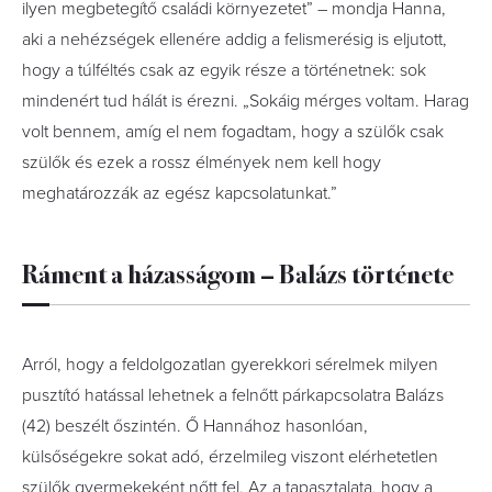
ilyen megbetegítő családi környezetet” – mondja Hanna,
aki a nehézségek ellenére addig a felismerésig is eljutott,
hogy a túlféltés csak az egyik része a történetnek: sok
mindenért tud hálát is érezni. „Sokáig mérges voltam. Harag
volt bennem, amíg el nem fogadtam, hogy a szülők csak
szülők és ezek a rossz élmények nem kell hogy
meghatározzák az egész kapcsolatunkat.”
Ráment a házasságom – Balázs története
Arról, hogy a feldolgozatlan gyerekkori sérelmek milyen
pusztító hatással lehetnek a felnőtt párkapcsolatra Balázs
(42) beszélt őszintén. Ő Hannához hasonlóan,
külsőségekre sokat adó, érzelmileg viszont elérhetetlen
szülők gyermekeként nőtt fel. Az a tapasztalata, hogy a