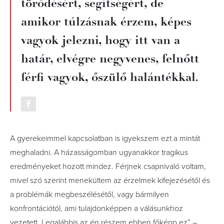
törődésért, segítségért, de
amikor túlzásnak érzem, képes
vagyok jelezni, hogy itt van a
határ, elvégre negyvenes, felnőtt
férfi vagyok, őszülő halántékkal.
A gyerekeimmel kapcsolatban is igyekszem ezt a mintát
meghaladni. A házasságomban ugyanakkor tragikus
eredményeket hozott mindez. Férjnek csapnivaló voltam,
mivel szó szerint menekültem az érzelmek kifejezésétől és
a problémák megbeszélésétől, vagy bármilyen
konfrontációtól, ami tulajdonképpen a válásunkhoz
vezetett. Legalábbis az én részem ebben főképp ez” –