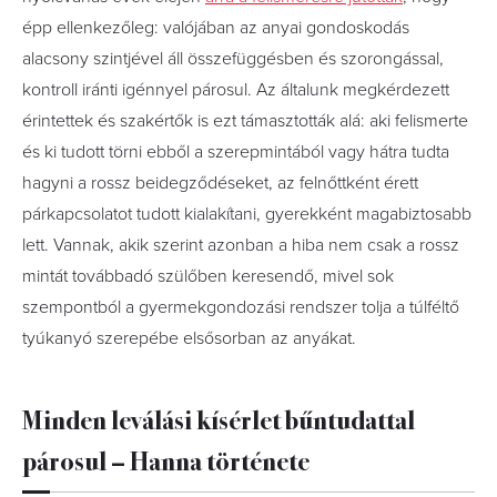
épp ellenkezőleg: valójában az anyai gondoskodás
alacsony szintjével áll összefüggésben és szorongással,
kontroll iránti igénnyel párosul. Az általunk megkérdezett
érintettek és szakértők is ezt támasztották alá: aki felismerte
és ki tudott törni ebből a szerepmintából vagy hátra tudta
hagyni a rossz beidegződéseket, az felnőttként érett
párkapcsolatot tudott kialakítani, gyerekként magabiztosabb
lett. Vannak, akik szerint azonban a hiba nem csak a rossz
mintát továbbadó szülőben keresendő, mivel sok
szempontból a gyermekgondozási rendszer tolja a túlféltő
tyúkanyó szerepébe elsősorban az anyákat.
Minden leválási kísérlet bűntudattal
párosul – Hanna története