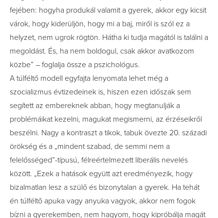
fejében: hogyha produkál valamit a gyerek, akkor egy kicsit
várok, hogy kiderüljön, hogy mi a baj, miről is szól ez a
helyzet, nem ugrok rögtön. Hátha ki tudja magától is találni a
megoldást. És, ha nem boldogul, csak akkor avatkozom
közbe” – foglalja össze a pszichológus.
A túlféltő modell egyfajta lenyomata lehet még a
szocializmus évtizedeinek is, hiszen ezen időszak sem
segített az embereknek abban, hogy megtanulják a
problémáikat kezelni, magukat megismerni, az érzéseikről
beszélni. Nagy a kontraszt a tikok, tabuk övezte 20. századi
örökség és a „mindent szabad, de semmi nem a
felelősséged”-típusú, félreértelmezett liberális nevelés
között. „Ezek a hatások együtt azt eredményezik, hogy
bizalmatlan lesz a szülő és bizonytalan a gyerek. Ha tehát
én túlféltő apuka vagy anyuka vagyok, akkor nem fogok
bízni a gyerekemben, nem hagyom, hogy kipróbálja magát