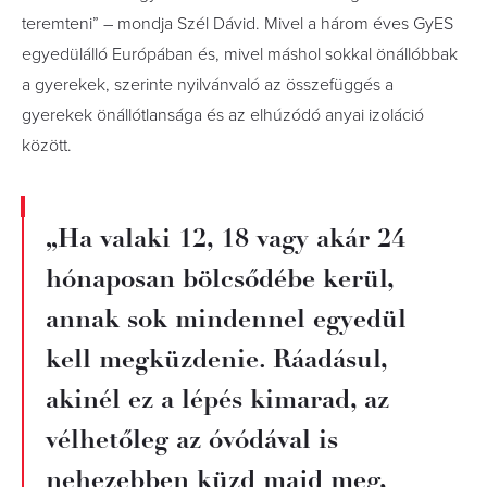
teremteni” – mondja Szél Dávid. Mivel a három éves GyES
egyedülálló Európában és, mivel máshol sokkal önállóbbak
a gyerekek, szerinte nyilvánvaló az összefüggés a
gyerekek önállótlansága és az elhúzódó anyai izoláció
között.
„Ha valaki 12, 18 vagy akár 24
hónaposan bölcsődébe kerül,
annak sok mindennel egyedül
kell megküzdenie. Ráadásul,
akinél ez a lépés kimarad, az
vélhetőleg az óvódával is
nehezebben küzd majd meg,