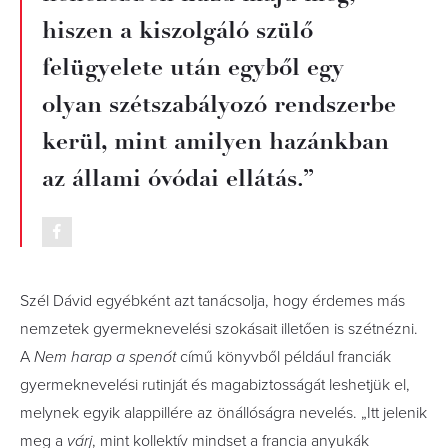
hiszen a kiszolgáló szülő
felügyelete után egyből egy
olyan szétszabályozó rendszerbe
kerül, mint amilyen hazánkban
az állami óvódai ellátás.”
Szél Dávid egyébként azt tanácsolja, hogy érdemes más
nemzetek gyermeknevelési szokásait illetően is szétnézni.
A
Nem harap a spenót
című könyvből például franciák
gyermeknevelési rutinját és magabiztosságát leshetjük el,
melynek egyik alappillére az önállóságra nevelés. „Itt jelenik
meg a
várj
, mint kollektív mindset a francia anyukák